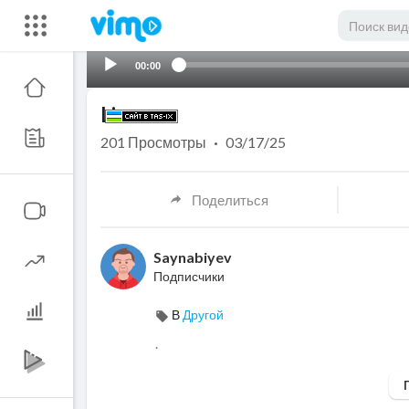
00:00
Limon
201
Просмотры
·
03/17/25
Поделиться
Saynabiyev
Подписчики
В
Другой
.