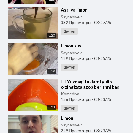
⁣Asal va limon
Saynabiyev
332 Просмотры
·
03/27/25
Другой
0:20
⁣Limon suv
Saynabiyev
189 Просмотры
·
03/25/25
Другой
0:59
⁣🙅‍♀️ Yuzdagi tuklarni yulib
oʻzingizga azob berishni bas
qiling! Limon suvuni siqib unga
Komediya
shakar va
156 Просмотры
·
03/23/25
0:23
Другой
⁣Limon
Saynabiyev
229 Просмотры
·
03/23/25