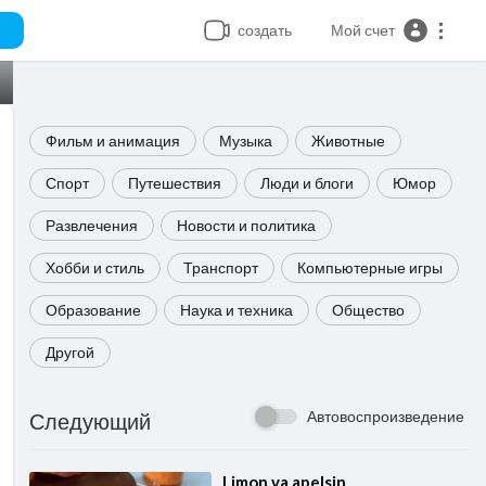
создать
Мой счет
Фильм и анимация
Музыка
Животные
Спорт
Путешествия
Люди и блоги
Юмор
Развлечения
Новости и политика
Хобби и стиль
Транспорт
Компьютерные игры
Образование
Наука и техника
Общество
Другой
Автовоспроизведение
Следующий
⁣Limon va apelsin