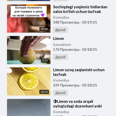
⁣Sochiqdagi yoqimsiz hidlardan
xalos bo‘lish uchun layfxak
Sochiqlarni limon kislotasiga
Komediya
botirib, 6
348 Просмотры
·
03/19/25
00:00
Другой
⁣Limon
Saynabiyev
170 Просмотры
·
03/18/25
Другой
0:55
⁣Limon uzoq saqlanishi uchun
layfxak
Komediya
339 Просмотры
·
03/18/25
00:00
Другой
⁣🍋Limon va soda orqali
uyingizdagi duxovkani yoki
chirk, dog' bo'lib ketgan joylarni
Komediya
qanday