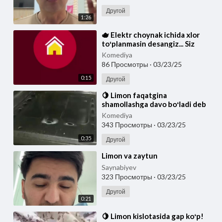
Другой
1:26
⁣🫖 Elektr choynak ichida xlor
toʻplanmasin desangiz... Siz
elektr choynakni hafta bir
Komediya
marotaba limon
86 Просмотры
·
03/23/25
0:15
Другой
⁣🍋 Limon faqatgina
shamollashga davo boʻladi deb
oʻylasangiz xato qilasiz! Gaz
Komediya
duxovkasini tabiiy li
343 Просмотры
·
03/23/25
0:35
Другой
⁣Limon va zaytun
Saynabiyev
323 Просмотры
·
03/23/25
Другой
0:21
⁣🍋 Limon kislotasida gap koʻp!