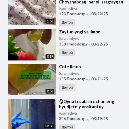
Choyshabdagi har xil sargʻaygan
dogʻlarni hattoki undagi noxoʻsh
Komediya
hidl
120 Просмотры
·
03/22/25
1:06
Другой
⁣Zaytun yogi va limon
Saynabiyev
358 Просмотры
·
03/22/25
Другой
0:19
⁣Cofe limon
Saynabiyev
155 Просмотры
·
03/21/25
Другой
0:06
⁣🪞Oyna tozalash uchun eng
byudjetniy vositani uy
sharoitida tayyorlashni o’rganib
Komediya
oling! Limon kislo
346 Просмотры
·
03/19/25
00:00
Другой