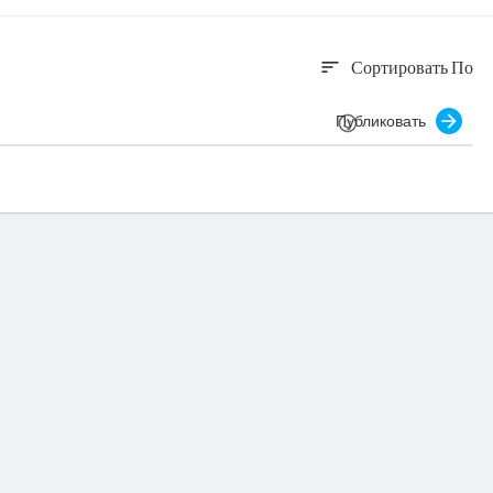
Сортировать По
sort
Публиковать