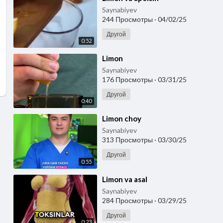
Saynabiyev
244 Просмотры
·
04/02/25
Другой
0:52
⁣Limon
Saynabiyev
176 Просмотры
·
03/31/25
Другой
0:40
⁣Limon choy
Saynabiyev
313 Просмотры
·
03/30/25
Другой
0:55
⁣Limon va asal
Saynabiyev
284 Просмотры
·
03/29/25
Другой
0:23