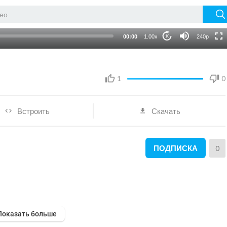
HD
auto
00:00
1.00x
240p
10
1
0
Встроить
Скачать
ПОДПИСКА
0
Показать больше