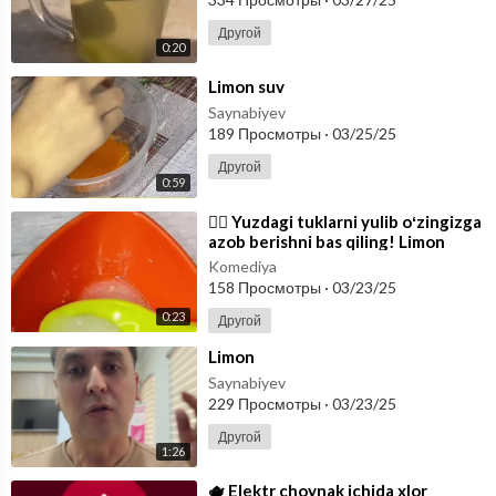
Другой
0:20
⁣Limon suv
Saynabiyev
189 Просмотры
·
03/25/25
Другой
0:59
⁣🙅‍♀️ Yuzdagi tuklarni yulib oʻzingizga
azob berishni bas qiling! Limon
suvuni siqib unga shakar va
Komediya
158 Просмотры
·
03/23/25
0:23
Другой
⁣Limon
Saynabiyev
229 Просмотры
·
03/23/25
Другой
1:26
⁣🫖 Elektr choynak ichida xlor