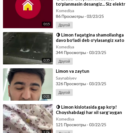
toʻplanmasin desangiz... Siz elektr
choynakni hafta bir marotaba limon
Komediya
86 Просмотры
·
03/23/25
0:15
Другой
⁣🍋 Limon faqatgina shamollashga
davo boʻladi deb oʻylasangiz xato
qilasiz! Gaz duxovkasini tabiiy li
Komediya
344 Просмотры
·
03/23/25
0:35
Другой
⁣Limon va zaytun
Saynabiyev
326 Просмотры
·
03/23/25
Другой
0:21
⁣🍋 Limon kislotasida gap koʻp!
Choyshabdagi har xil sargʻaygan
dogʻlarni hattoki undagi noxoʻsh
Komediya
hidl
121 Просмотры
·
03/22/25
1:06