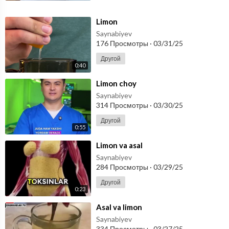
⁣Limon
Saynabiyev
176 Просмотры
·
03/31/25
Другой
0:40
⁣Limon choy
Saynabiyev
314 Просмотры
·
03/30/25
Другой
0:55
⁣Limon va asal
Saynabiyev
284 Просмотры
·
03/29/25
Другой
0:23
⁣Asal va limon
Saynabiyev
334 Просмотры
·
03/27/25