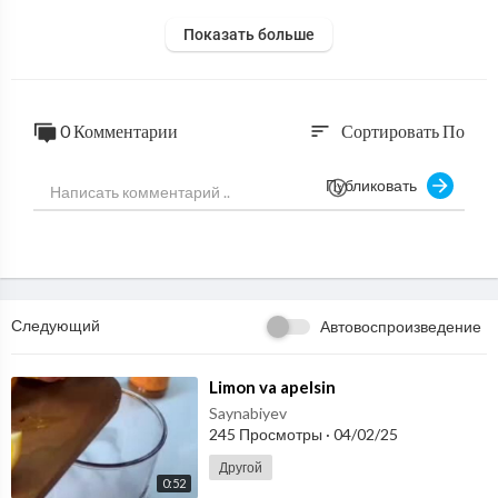
Показать больше
0 Комментарии
Сортировать По
sort
Публиковать
Следующий
Автовоспроизведение
⁣Limon va apelsin
Saynabiyev
245 Просмотры
·
04/02/25
Другой
0:52