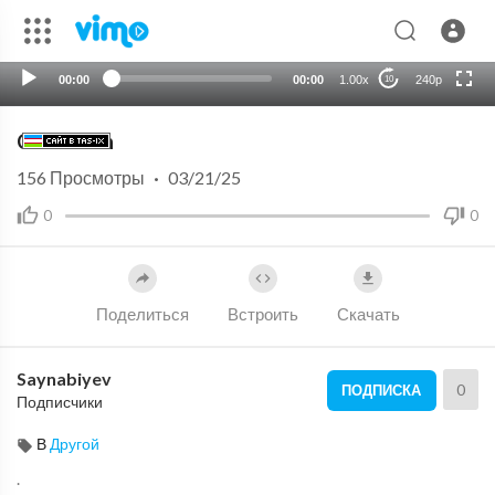
HD
auto
00:00
00:00
1.00x
240p
10
Cofe limon
156
Просмотры
·
03/21/25
0
0
Поделиться
Встроить
Скачать
Saynabiyev
0
ПОДПИСКА
Подписчики
В
Другой
.