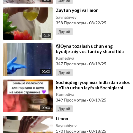
Другой
⁣Zaytun yogi va limon
Saynabiyev
358 Просмотры
·
03/22/25
Другой
0:19
⁣🪞Oyna tozalash uchun eng
byudjetniy vositani uy sharoitida
tayyorlashni o’rganib oling! Limon
Komediya
kislo
347 Просмотры
·
03/19/25
00:00
Другой
⁣Sochiqdagi yoqimsiz hidlardan xalos
bo‘lish uchun layfxak Sochiqlarni
limon kislotasiga botirib, 6
Komediya
349 Просмотры
·
03/19/25
00:00
Другой
⁣Limon
Saynabiyev
170 Просмотры
·
03/18/25