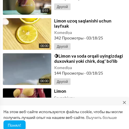
Другой
0:55
⁣Limon uzoq saqlanishi uchun
layfxak
Komediya
342 Просмотры
·
03/18/25
00:00
Другой
⁣🍋Limon va soda orqali uyingizdagi
duxovkani yoki chirk, dog' bo'lib
ketgan joylarni qanday
Komediya
144 Просмотры
·
03/18/25
00:00
Другой
⁣Limon
Saynabiyev
close
202 Просмотры
·
03/17/25
На этом веб-сайте используются файлы cookie, чтобы вы могли
Другой
Would you like to report possible abuse to our Abuse Team? If so,
0:23
получить лучший опыт на нашем веб-сайте.
Выучить больше
please use this email: abuse@vimo.cam
Понял!