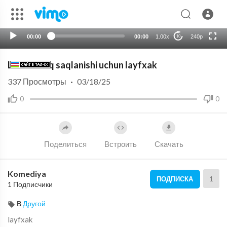
auto
00:00
00:00
1.00x
240p
10
Limon uzoq saqlanishi uchun layfxak
337
Просмотры
·
03/18/25
0
0
Поделиться
Встроить
Скачать
Komediya
1
ПОДПИСКА
1 Подписчики
В
Другой
layfxak