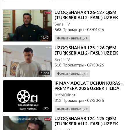
⁣UZOQ SHAHAR 126-127 QISM
(TURK SERIALI 2- FASL ) UZBEK
TILIDA
SerialTV
563 Просмотры
·
08/01/26
46:43
Фильм и анимация
⁣UZOQ SHAHAR 125-126 QISM
(TURK SERIALI 2- FASL ) UZBEK
TILIDA
SerialTV
518 Просмотры
·
07/30/26
52:20
Фильм и анимация
⁣IP MAN ADOLAT UCHUN KURASH
PREMYERA 2026 UZBEK TILIDA
KinoKoinot
313 Просмотры
·
07/30/26
0:05
Фильм и анимация
⁣UZOQ SHAHAR 124-125 QISM
(TURK SERIALI 2- FASL ) UZBEK
TILIDA