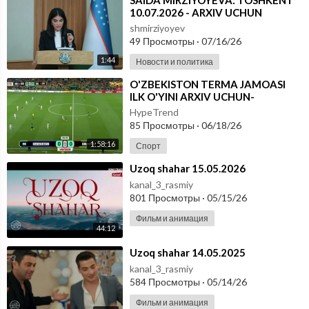
⁣⁣SAIDA MIRZIYOYEVA: TOSHKENT
10.07.2026 - ARXIV UCHUN
shmirziyoyev
49 Просмотры
·
07/16/26
1:44
Новости и политика
⁣O'ZBEKISTON TERMA JAMOASI
ILK O'YINI ARXIV UCHUN-
FUTBOOL BO'YICHA JAHON
HypeTrend
CHEMPIONATI
85 Просмотры
·
06/18/26
1:58:16
Спорт
⁣Uzoq shahar 15.05.2026
kanal_3_rasmiy
801 Просмотры
·
05/15/26
Фильм и анимация
44:12
⁣Uzoq shahar 14.05.2025
kanal_3_rasmiy
584 Просмотры
·
05/14/26
Фильм и анимация