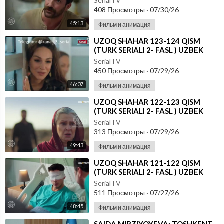
SerialTV
408 Просмотры
·
07/30/26
45:13
Фильм и анимация
⁣UZOQ SHAHAR 123-124 QISM
(TURK SERIALI 2- FASL ) UZBEK
TILIDA
SerialTV
450 Просмотры
·
07/29/26
46:07
Фильм и анимация
⁣UZOQ SHAHAR 122-123 QISM
(TURK SERIALI 2- FASL ) UZBEK
TILIDA
SerialTV
313 Просмотры
·
07/29/26
49:43
Фильм и анимация
⁣UZOQ SHAHAR 121-122 QISM
(TURK SERIALI 2- FASL ) UZBEK
TILIDA
SerialTV
511 Просмотры
·
07/27/26
48:45
Фильм и анимация