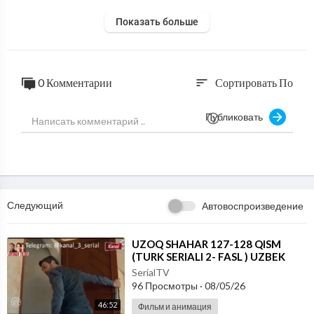
Показать больше
0 Комментарии
Сортировать По
sort
Публиковать
Следующий
Автовоспроизведение
⁣UZOQ SHAHAR 127-128 QISM
(TURK SERIALI 2- FASL ) UZBEK
TILIDA
SerialTV
96 Просмотры
·
08/05/26
46:52
Фильм и анимация