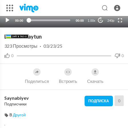
HD
auto
00:00
00:00
1.00x
240p
10
Limon va zaytun
323
Просмотры
·
03/23/25
0
0
Поделиться
Встроить
Скачать
Saynabiyev
0
ПОДПИСКА
Подписчики
В
Другой
.