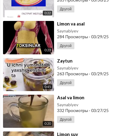
Другой
0:22
⁣Limon va asal
Saynabiyev
284 Просмотры
·
03/29/25
Другой
0:23
⁣Zaytun
Saynabiyev
263 Просмотры
·
03/29/25
Другой
0:45
⁣Asal va limon
Saynabiyev
332 Просмотры
·
03/27/25
Другой
0:20
⁣Limon suv