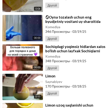
Другой
0:06
⁣🪞Oyna tozalash uchun eng
byudjetniy vositani uy sharoitida
tayyorlashni o’rganib oling! Limon
Komediya
kislo
346 Просмотры
·
03/19/25
00:00
Другой
⁣Sochiqdagi yoqimsiz hidlardan xalos
bo‘lish uchun layfxak Sochiqlarni
limon kislotasiga botirib, 6
Komediya
348 Просмотры
·
03/19/25
00:00
Другой
⁣Limon
Saynabiyev
170 Просмотры
·
03/18/25
Другой
0:55
⁣Limon uzoq saqlanishi uchun