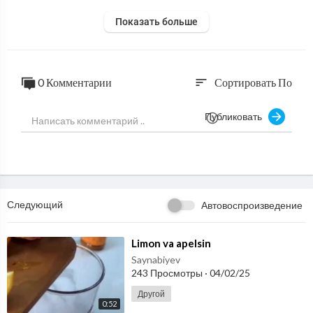
Показать больше
0 Комментарии
Сортировать По
sort
Публиковать
Следующий
Автовоспроизведение
⁣Limon va apelsin
Saynabiyev
243 Просмотры
·
04/02/25
Другой
0:52