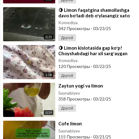
⁣🍋 Limon faqatgina shamollashga
davo boʻladi deb oʻylasangiz xato
qilasiz! Gaz duxovkasini tabiiy li
Komediya
342 Просмотры
·
03/23/25
0:35
Другой
⁣🍋 Limon kislotasida gap koʻp!
Choyshabdagi har xil sargʻaygan
dogʻlarni hattoki undagi noxoʻsh
Komediya
hidl
120 Просмотры
·
03/22/25
1:06
Другой
⁣Zaytun yogi va limon
Saynabiyev
358 Просмотры
·
03/22/25
Другой
0:19
⁣Cofe limon
Saynabiyev
155 Просмотры
·
03/21/25