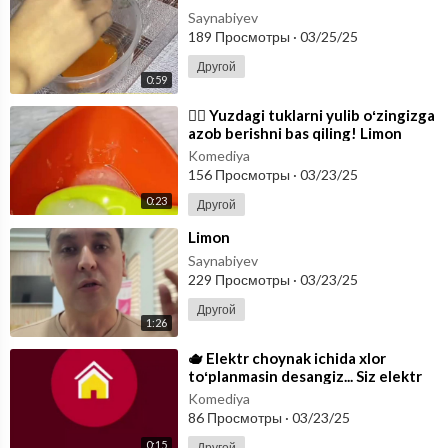
Saynabiyev
189 Просмотры
·
03/25/25
Другой
0:59
⁣🙅‍♀️ Yuzdagi tuklarni yulib oʻzingizga
azob berishni bas qiling! Limon
suvuni siqib unga shakar va
Komediya
156 Просмотры
·
03/23/25
0:23
Другой
⁣Limon
Saynabiyev
229 Просмотры
·
03/23/25
Другой
1:26
⁣🫖 Elektr choynak ichida xlor
toʻplanmasin desangiz... Siz elektr
choynakni hafta bir marotaba limon
Komediya
86 Просмотры
·
03/23/25
0:15
Другой