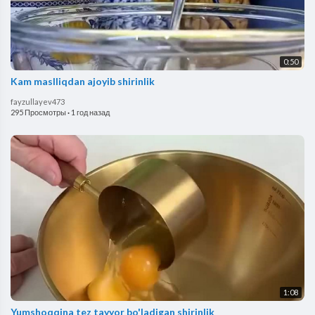
0:50
Kam maslliqdan ajoyib shirinlik
fayzullayev473
295 Просмотры
·
1 год назад
1:08
Yumshoqqina tez tayyor bo'ladigan shirinlik