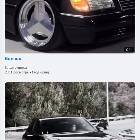
0:14
Волчок
Sattarovmusa
285 Просмотры
·
1 год назад