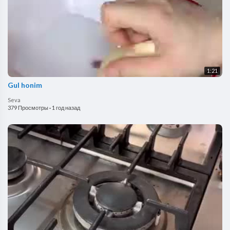
1:21
Gul honim
Seva
379 Просмотры
·
1 год назад