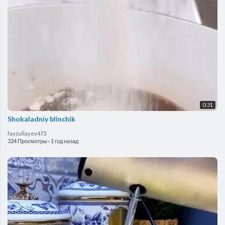
0:31
Shokaladniy blinchik
fayzullayev473
324 Просмотры
·
1 год назад