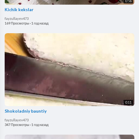
0:56
Kichik kekslar
fayzullayev473
169 Просмотры
·
1 год назад
0:11
Shokoladniy bauntiy
fayzullayev473
347 Просмотры
·
1 год назад