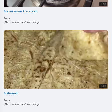
0:58
Gazni oson tozalash
Seva
337 Просмотры
·
1 год назад
0:23
G’ilmindi
Seva
337 Просмотры
·
1 год назад