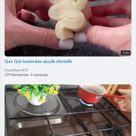
0:24
Qat Qat hamirdan ajoyib shirinlik
fayzullayev473
279 Просмотры
·
1 год назад