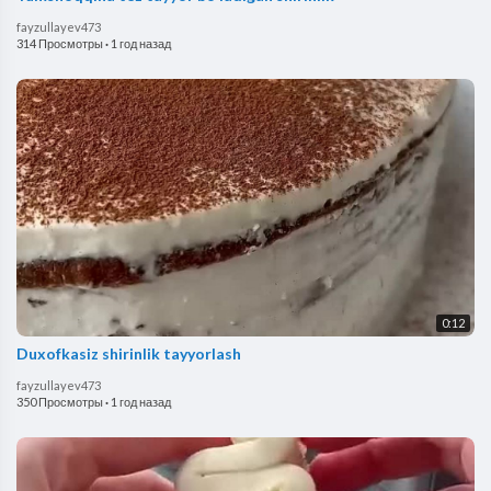
fayzullayev473
314 Просмотры
·
1 год назад
0:12
Duxofkasiz shirinlik tayyorlash
fayzullayev473
350 Просмотры
·
1 год назад