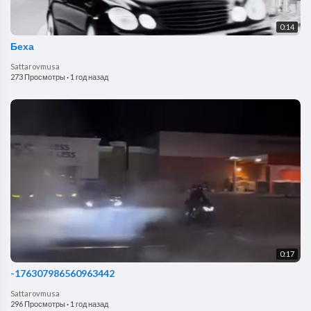
0:14
Беха
Sattarovmusa
273 Просмотры
·
1 год назад
0:17
-176307986560963442
Sattarovmusa
296 Просмотры
·
1 год назад