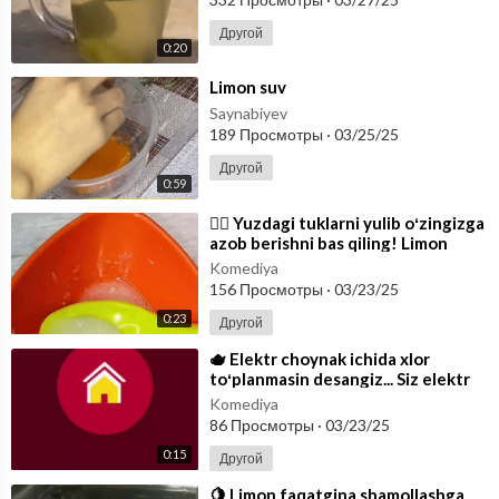
Другой
0:20
⁣Limon suv
Saynabiyev
189 Просмотры
·
03/25/25
Другой
0:59
⁣🙅‍♀️ Yuzdagi tuklarni yulib oʻzingizga
azob berishni bas qiling! Limon
suvuni siqib unga shakar va
Komediya
156 Просмотры
·
03/23/25
0:23
Другой
⁣🫖 Elektr choynak ichida xlor
toʻplanmasin desangiz... Siz elektr
choynakni hafta bir marotaba limon
Komediya
86 Просмотры
·
03/23/25
0:15
Другой
⁣🍋 Limon faqatgina shamollashga