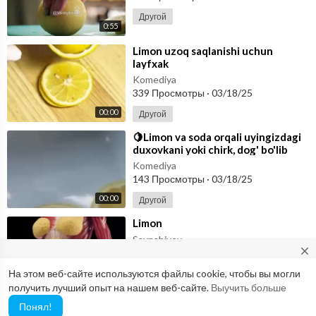
Другой
0:55
⁣Limon uzoq saqlanishi uchun
layfxak
Komediya
339 Просмотры
·
03/18/25
00:00
Другой
⁣🍋Limon va soda orqali uyingizdagi
duxovkani yoki chirk, dog' bo'lib
ketgan joylarni qanday
Komediya
143 Просмотры
·
03/18/25
00:00
Другой
⁣Limon
Saynabiyev
close
200 Просмотры
·
03/17/25
На этом веб-сайте используются файлы cookie, чтобы вы могли
Другой
Would you like to report possible abuse to our Abuse Team? If so,
0:23
получить лучший опыт на нашем веб-сайте.
Выучить больше
please use this email: abuse@vimo.cam
Понял!