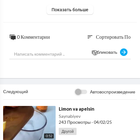
Показать больше
0 Комментарии
Сортировать По
sort
Публиковать
Следующий
Автовоспроизведение
⁣Limon va apelsin
Saynabiyev
243 Просмотры
·
04/02/25
Другой
0:52