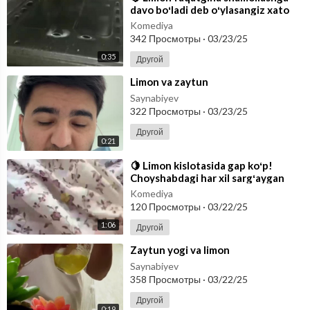
davo boʻladi deb oʻylasangiz xato
qilasiz! Gaz duxovkasini tabiiy li
Komediya
342 Просмотры
·
03/23/25
0:35
Другой
⁣Limon va zaytun
Saynabiyev
322 Просмотры
·
03/23/25
Другой
0:21
⁣🍋 Limon kislotasida gap koʻp!
Choyshabdagi har xil sargʻaygan
dogʻlarni hattoki undagi noxoʻsh
Komediya
hidl
120 Просмотры
·
03/22/25
1:06
Другой
⁣Zaytun yogi va limon
Saynabiyev
358 Просмотры
·
03/22/25
Другой
0:19