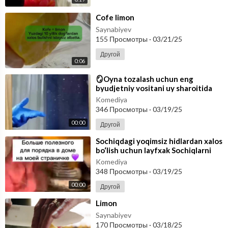
⁣Cofe limon
Saynabiyev
155 Просмотры
·
03/21/25
Другой
0:06
⁣🪞Oyna tozalash uchun eng
byudjetniy vositani uy sharoitida
tayyorlashni o’rganib oling! Limon
Komediya
kislo
346 Просмотры
·
03/19/25
00:00
Другой
⁣Sochiqdagi yoqimsiz hidlardan xalos
bo‘lish uchun layfxak Sochiqlarni
limon kislotasiga botirib, 6
Komediya
348 Просмотры
·
03/19/25
00:00
Другой
⁣Limon
Saynabiyev
170 Просмотры
·
03/18/25