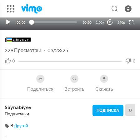
HD
auto
00:00
00:00
1.00x
240p
10
Limon
229
Просмотры
·
03/23/25
0
0
Поделиться
Встроить
Скачать
Saynabiyev
0
ПОДПИСКА
Подписчики
В
Другой
.