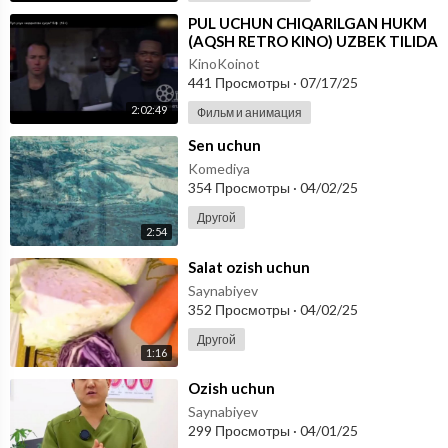
⁣PUL UCHUN CHIQARILGAN HUKM
(AQSH RETRO KINO) UZBEK TILIDA
KinoKoinot
441 Просмотры
·
07/17/25
2:02:49
Фильм и анимация
⁣Sen uchun
Komediya
354 Просмотры
·
04/02/25
Другой
2:54
⁣Salat ozish uchun
Saynabiyev
352 Просмотры
·
04/02/25
Другой
1:16
⁣Ozish uchun
Saynabiyev
299 Просмотры
·
04/01/25