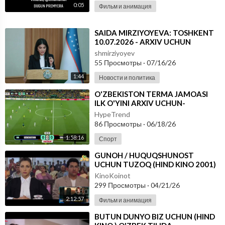
0:05
Фильм и анимация
⁣⁣SAIDA MIRZIYOYEVA: TOSHKENT
10.07.2026 - ARXIV UCHUN
shmirziyoyev
55 Просмотры
·
07/16/26
1:44
Новости и политика
⁣O'ZBEKISTON TERMA JAMOASI
ILK O'YINI ARXIV UCHUN-
FUTBOOL BO'YICHA JAHON
HypeTrend
CHEMPIONATI
86 Просмотры
·
06/18/26
1:58:16
Спорт
⁣GUNOH / HUQUQSHUNOST
UCHUN TUZOQ (HIND KINO 2001)
UZBEK TILIDA
KinoKoinot
299 Просмотры
·
04/21/26
2:12:57
Фильм и анимация
⁣BUTUN DUNYO BIZ UCHUN (HIND