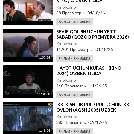
KINO ) O'ZBEK TILIDA
KinoKoinot
88 Просмотры
·
04/18/26
2:19:02
Фильм и анимация
⁣SEVIB QOLISH UCHUN YETTI
SABAB (QOZOQ PREMYERA 2026)
O'ZBEK TILIDA
KinoKoinot
11,901 Просмотры
·
04/18/26
1:37:24
Фильм и анимация
⁣HAYOT UCHUN KURASH (KINO
2024) O'ZBEK TILIDA
KinoKoinot
440 Просмотры
·
11/26/25
1:34:38
Фильм и анимация
⁣IKKI KISHILIK PUL / PUL UCHUN IKKI
OVLON (AQSH 2005) UZBEK
TILIDA
KinoKoinot
383 Просмотры
·
09/17/25
1:49:34
Фильм и анимация