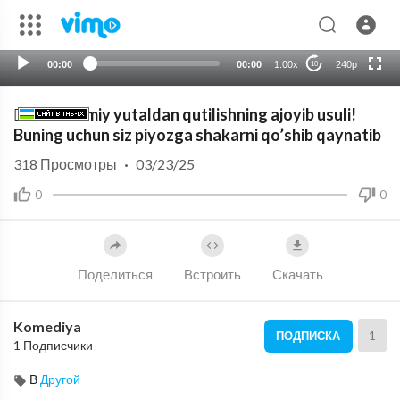
HD
auto
00:00
00:00
1.00x
240p
10
😮‍💨 Mavsumiy yutaldan qutilishning ajoyib usuli!
Buning uchun siz piyozga shakarni qo’shib qaynatib
318
Просмотры
·
03/23/25
0
0
Поделиться
Встроить
Скачать
Komediya
1
ПОДПИСКА
1 Подписчики
В
Другой