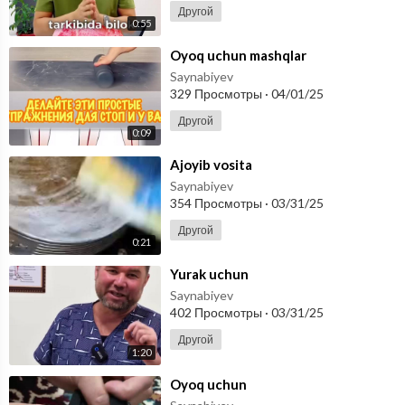
Другой
0:55
⁣Oyoq uchun mashqlar
Saynabiyev
329 Просмотры
·
04/01/25
Другой
0:09
⁣Ajoyib vosita
Saynabiyev
354 Просмотры
·
03/31/25
Другой
0:21
⁣Yurak uchun
Saynabiyev
402 Просмотры
·
03/31/25
Другой
1:20
⁣Oyoq uchun