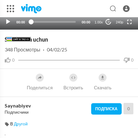
HD
auto
00:00
00:00
1.00x
240p
10
Salat ozish uchun
348
Просмотры
·
04/02/25
0
0
Поделиться
Встроить
Скачать
Saynabiyev
0
ПОДПИСКА
Подписчики
В
Другой
.