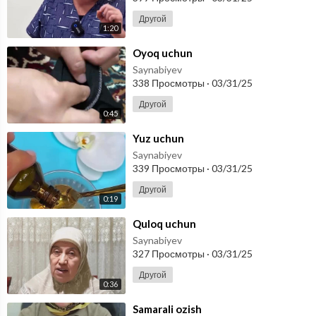
Другой
1:20
⁣Oyoq uchun
Saynabiyev
338 Просмотры
·
03/31/25
Другой
0:45
⁣Yuz uchun
Saynabiyev
339 Просмотры
·
03/31/25
Другой
0:19
⁣Quloq uchun
Saynabiyev
327 Просмотры
·
03/31/25
Другой
0:36
⁣Samarali ozish