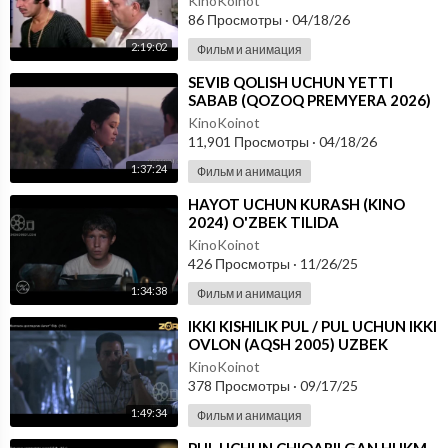
KinoKoinot
86 Просмотры
·
04/18/26
2:19:02
Фильм и анимация
⁣SEVIB QOLISH UCHUN YETTI
SABAB (QOZOQ PREMYERA 2026)
O'ZBEK TILIDA
KinoKoinot
11,901 Просмотры
·
04/18/26
1:37:24
Фильм и анимация
⁣HAYOT UCHUN KURASH (KINO
2024) O'ZBEK TILIDA
KinoKoinot
426 Просмотры
·
11/26/25
1:34:38
Фильм и анимация
⁣IKKI KISHILIK PUL / PUL UCHUN IKKI
OVLON (AQSH 2005) UZBEK
TILIDA
KinoKoinot
378 Просмотры
·
09/17/25
1:49:34
Фильм и анимация