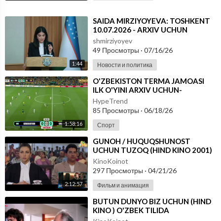
⁣⁣SAIDA MIRZIYOYEVA: TOSHKENT
10.07.2026 - ARXIV UCHUN
shmirziyoyev
49 Просмотры
·
07/16/26
1:44
Новости и политика
⁣O'ZBEKISTON TERMA JAMOASI
ILK O'YINI ARXIV UCHUN-
FUTBOOL BO'YICHA JAHON
HypeTrend
CHEMPIONATI
85 Просмотры
·
06/18/26
1:58:16
Спорт
⁣GUNOH / HUQUQSHUNOST
UCHUN TUZOQ (HIND KINO 2001)
UZBEK TILIDA
KinoKoinot
297 Просмотры
·
04/21/26
2:12:57
Фильм и анимация
⁣BUTUN DUNYO BIZ UCHUN (HIND
KINO ) O'ZBEK TILIDA