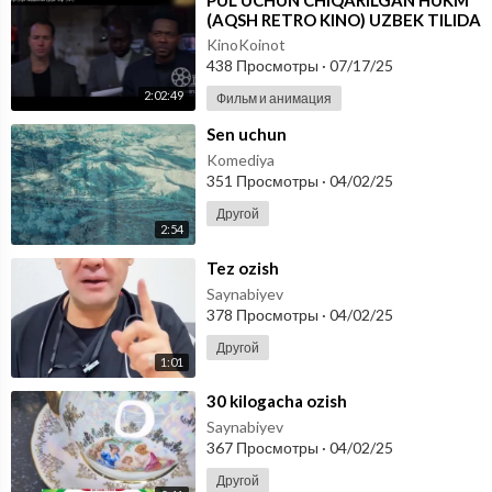
⁣PUL UCHUN CHIQARILGAN HUKM
(AQSH RETRO KINO) UZBEK TILIDA
KinoKoinot
438 Просмотры
·
07/17/25
2:02:49
Фильм и анимация
⁣Sen uchun
Komediya
351 Просмотры
·
04/02/25
Другой
2:54
⁣Tez ozish
Saynabiyev
378 Просмотры
·
04/02/25
Другой
1:01
⁣30 kilogacha ozish
Saynabiyev
367 Просмотры
·
04/02/25
Другой