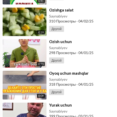
0:41
⁣Ozishga salat
Saynabiyev
310 Просмотры
·
04/02/25
Другой
0:19
⁣Ozish uchun
Saynabiyev
298 Просмотры
·
04/01/25
Другой
0:55
⁣Oyoq uchun mashqlar
Saynabiyev
318 Просмотры
·
04/01/25
Другой
0:09
⁣Yurak uchun
Saynabiyev
399 Просмотры
·
03/31/25