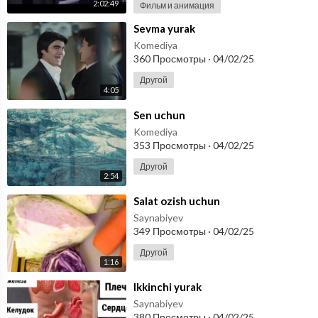
2:02:49
Фильм и анимация
⁣Sevma yurak
Komediya
360 Просмотры
·
04/02/25
Другой
4:05
⁣Sen uchun
Komediya
353 Просмотры
·
04/02/25
Другой
2:54
⁣Salat ozish uchun
Saynabiyev
349 Просмотры
·
04/02/25
Другой
1:16
⁣Ikkinchi yurak
Saynabiyev
380 Просмотры
·
04/02/25