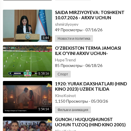
⁣⁣SAIDA MIRZIYOYEVA: TOSHKENT
10.07.2026 - ARXIV UCHUN
shmirziyoyev
49 Просмотры
·
07/16/26
1:44
Новости и политика
⁣O'ZBEKISTON TERMA JAMOASI
ILK O'YINI ARXIV UCHUN-
FUTBOOL BO'YICHA JAHON
HypeTrend
CHEMPIONATI
85 Просмотры
·
06/18/26
1:58:16
Спорт
⁣1920: YURAK DAXSHATLARI (HIND
KINO 2023) UZBEK TILIDA
KinoKoinot
1,150 Просмотры
·
05/30/26
1:54:14
Фильм и анимация
⁣GUNOH / HUQUQSHUNOST
UCHUN TUZOQ (HIND KINO 2001)
UZBEK TILIDA