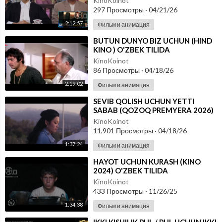
KinoKoinot
297 Просмотры
·
04/21/26
2:12:57
Фильм и анимация
⁣BUTUN DUNYO BIZ UCHUN (HIND
KINO ) O'ZBEK TILIDA
KinoKoinot
86 Просмотры
·
04/18/26
2:19:02
Фильм и анимация
⁣SEVIB QOLISH UCHUN YETTI
SABAB (QOZOQ PREMYERA 2026)
O'ZBEK TILIDA
KinoKoinot
11,901 Просмотры
·
04/18/26
1:37:24
Фильм и анимация
⁣HAYOT UCHUN KURASH (KINO
2024) O'ZBEK TILIDA
KinoKoinot
433 Просмотры
·
11/26/25
1:34:38
Фильм и анимация