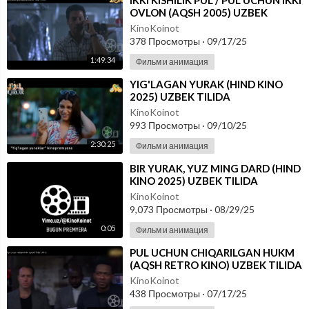
⁣IKKI KISHILIK PUL / PUL UCHUN IKKI
OVLON (AQSH 2005) UZBEK
TILIDA
KinoKoinot
378 Просмотры
·
09/17/25
1:49:34
Фильм и анимация
⁣YIG'LAGAN YURAK (HIND KINO
2025) UZBEK TILIDA
KinoKoinot
993 Просмотры
·
09/10/25
2:30:25
Фильм и анимация
⁣BIR YURAK, YUZ MING DARD (HIND
KINO 2025) UZBEK TILIDA
KinoKoinot
9,073 Просмотры
·
08/29/25
0:05
Фильм и анимация
⁣PUL UCHUN CHIQARILGAN HUKM
(AQSH RETRO KINO) UZBEK TILIDA
KinoKoinot
438 Просмотры
·
07/17/25