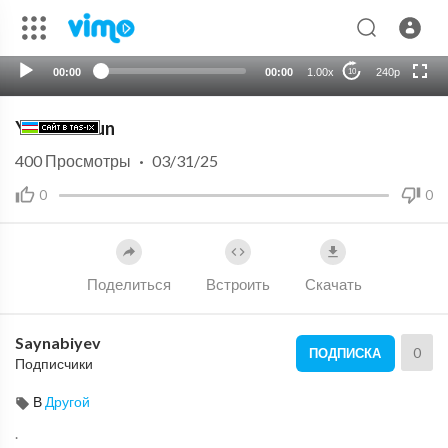
HD
auto
00:00
00:00
1.00x
240p
10
Yurak uchun
400
Просмотры
·
03/31/25
0
0
Поделиться
Встроить
Скачать
Saynabiyev
0
ПОДПИСКА
Подписчики
В
Другой
.