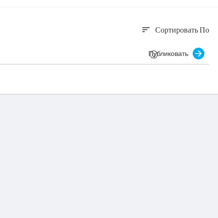
Сортировать По
sort
Публиковать