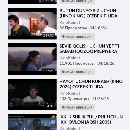
Фильм и анимация
⁣BUTUN DUNYO BIZ UCHUN
(HIND KINO ) O'ZBEK TILIDA
KinoKoinot
86 Просмотры
·
04/18/26
2:19:02
Фильм и анимация
⁣SEVIB QOLISH UCHUN YETTI
SABAB (QOZOQ PREMYERA
2026) O'ZBEK TILIDA
KinoKoinot
11,901 Просмотры
·
04/18/26
1:37:24
Фильм и анимация
⁣HAYOT UCHUN KURASH (KINO
2024) O'ZBEK TILIDA
KinoKoinot
433 Просмотры
·
11/26/25
1:34:38
Фильм и анимация
⁣IKKI KISHILIK PUL / PUL UCHUN
IKKI OVLON (AQSH 2005)
UZBEK TILIDA
KinoKoinot