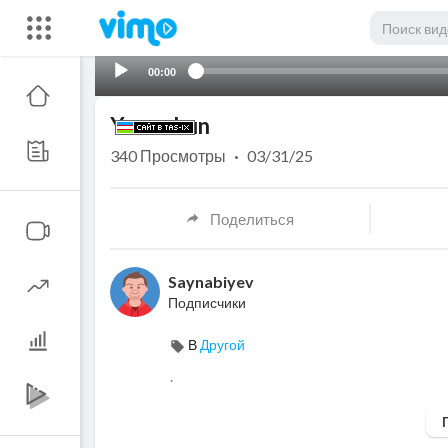
00:00
Yuz uchun
340
Просмотры
·
03/31/25
Поделиться
Saynabiyev
Подписчики
В
Другой
.