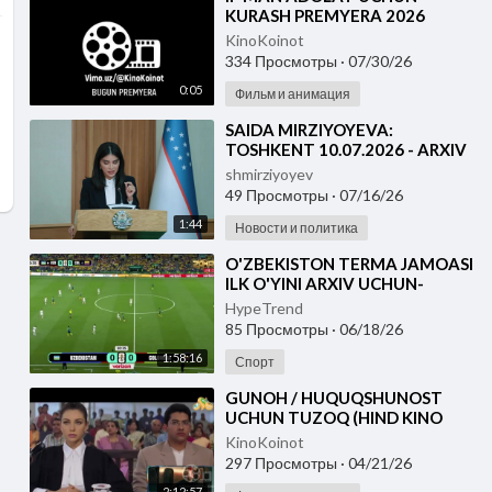
KURASH PREMYERA 2026
UZBEK TILIDA
KinoKoinot
334 Просмотры
·
07/30/26
0:05
Фильм и анимация
⁣⁣SAIDA MIRZIYOYEVA:
TOSHKENT 10.07.2026 - ARXIV
UCHUN
shmirziyoyev
49 Просмотры
·
07/16/26
1:44
Новости и политика
⁣O'ZBEKISTON TERMA JAMOASI
ILK O'YINI ARXIV UCHUN-
FUTBOOL BO'YICHA JAHON
HypeTrend
CHEMPIONATI
85 Просмотры
·
06/18/26
1:58:16
Спорт
⁣GUNOH / HUQUQSHUNOST
UCHUN TUZOQ (HIND KINO
2001) UZBEK TILIDA
KinoKoinot
297 Просмотры
·
04/21/26
2:12:57