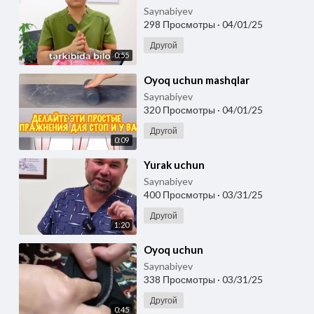
Saynabiyev
298 Просмотры
·
04/01/25
Другой
0:55
⁣Oyoq uchun mashqlar
Saynabiyev
320 Просмотры
·
04/01/25
Другой
0:09
⁣Yurak uchun
Saynabiyev
400 Просмотры
·
03/31/25
Другой
1:20
⁣Oyoq uchun
Saynabiyev
338 Просмотры
·
03/31/25
Другой
0:45