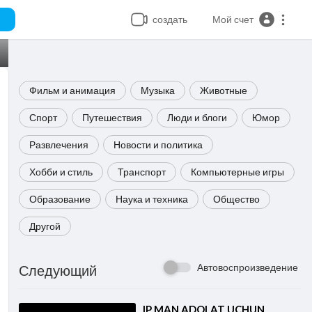
создать
Мой счет
Фильм и анимация
Музыка
Животные
Спорт
Путешествия
Люди и блоги
Юмор
Развлечения
Новости и политика
Хобби и стиль
Транспорт
Компьютерные игры
Образование
Наука и техника
Общество
Другой
Автовоспроизведение
Следующий
⁣IP MAN ADOLAT UCHUN