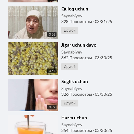
⁣Quloq uchun
Saynabiyev
328 Просмотры
·
03/31/25
Другой
0:36
⁣Jigar uchun davo
Saynabiyev
362 Просмотры
·
03/30/25
Другой
0:51
⁣Soglik uchun
Saynabiyev
326 Просмотры
·
03/30/25
Другой
0:39
⁣Hazm uchun
Saynabiyev
354 Просмотры
·
03/30/25