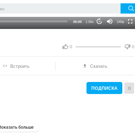
HD
auto
00:00
1.00x
240p
10
0
0
Встроить
Скачать
ПОДПИСКА
0
Показать больше