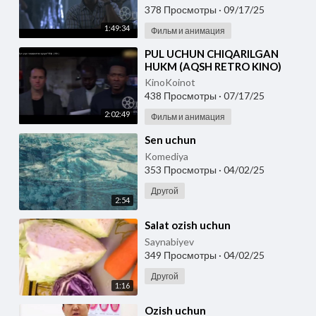
378 Просмотры
·
09/17/25
1:49:34
Фильм и анимация
⁣PUL UCHUN CHIQARILGAN
HUKM (AQSH RETRO KINO)
UZBEK TILIDA
KinoKoinot
438 Просмотры
·
07/17/25
2:02:49
Фильм и анимация
⁣Sen uchun
Komediya
353 Просмотры
·
04/02/25
Другой
2:54
⁣Salat ozish uchun
Saynabiyev
349 Просмотры
·
04/02/25
Другой
1:16
⁣Ozish uchun