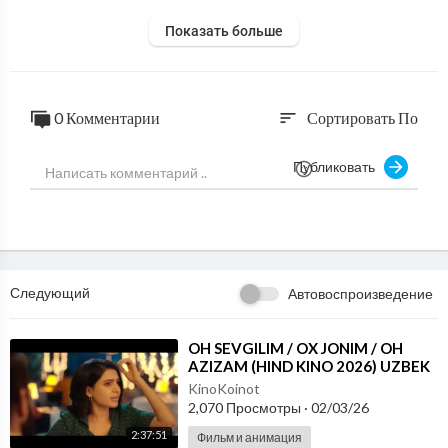
Показать больше
0 Комментарии
Сортировать По
sort
Публиковать
Следующий
Автовоспроизведение
⁣OH SEVGILIM / OX JONIM / OH
AZIZAM (HIND KINO 2026) UZBEK
TILIDA
KinoKoinot
2,070 Просмотры
·
02/03/26
2:37:51
Фильм и анимация