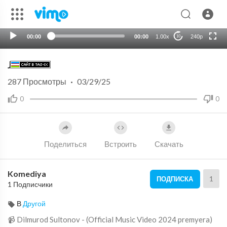
HD
auto
00:00
00:00
1.00x
240p
10
Jonim
287
Просмотры
·
03/29/25
0
0
Поделиться
Встроить
Скачать
Komediya
1
ПОДПИСКА
1 Подписчики
В
Другой
📹 Dilmurod Sultonov - (Official Music Video 2024 premyera)