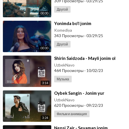
309 Просмотры
·
03/29/25
Другой
00:00
⁣Yonimda bo'l jonim
Komediya
343 Просмотры
·
03/29/25
Другой
00:00
⁣Shirin Saidzoda - Mayli jonim ol
UzbekNavo
464 Просмотры
·
10/02/23
Музыка
3:14
⁣Oybek Sangin - Jonim yur
UzbekNavo
620 Просмотры
·
09/22/23
Фильм и анимация
3:24
⁣Nensi Zair - Sevaman jonim