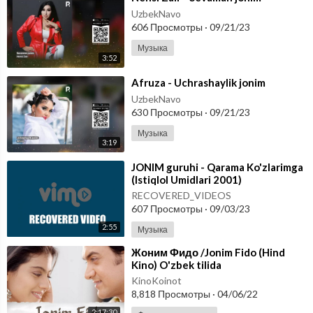
UzbekNavo
606 Просмотры
·
09/21/23
Музыка
3:52
⁣Afruza - Uchrashaylik jonim
UzbekNavo
630 Просмотры
·
09/21/23
Музыка
3:19
⁣JONIM guruhi - Qarama Ko'zlarimga
(Istiqlol Umidlari 2001)
RECOVERED_VIDEOS
607 Просмотры
·
09/03/23
2:55
Музыка
⁣Жоним Фидо /Jonim Fido (Hind
Kino) O'zbek tilida
KinoKoinot
8,818 Просмотры
·
04/06/22
2:17:30