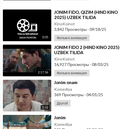
⁣JONIM FIDO, QIZIM (HIND KINO
2025) UZBEK TILIDA
KinoKoinot
3,842 Просмотры
·
09/18/25
0:05
Фильм и анимация
⁣JONIM FIDO 2 (HIND KINO 2025)
UZBEK TILIDA
KinoKoinot
16,927 Просмотры
·
08/03/25
2:17:36
Фильм и анимация
⁣Jonim onam
Komediya
369 Просмотры
·
04/01/25
Другой
5:02
⁣Jonim
Komediya