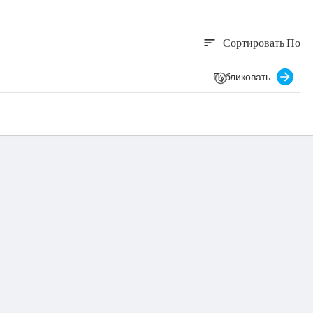
Сортировать По
sort
Публиковать