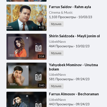
⁣Farrux Saidov - Rahm ayla
Cinema & Music
1,103 Просмотры
·
10/03/23
Музыка
4:02
⁣Shirin Saidzoda - Mayli jonim ol
UzbekNavo
464 Просмотры
·
10/02/23
Музыка
3:14
⁣Yahyobek Mominov - Unutma
bolam
UzbekNavo
581 Просмотры
·
09/24/23
3:40
Музыка
⁣Farrux Almosov - Bechoraman
UzbekNavo
443 Просмотры
·
09/24/23