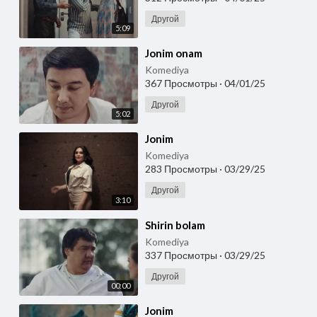
Другой
5:09
⁣Jonim onam
Komediya
367 Просмотры
·
04/01/25
Другой
5:02
⁣Jonim
Komediya
283 Просмотры
·
03/29/25
Другой
3:10
⁣Shirin bolam
Komediya
337 Просмотры
·
03/29/25
Другой
00:00
⁣Jonim