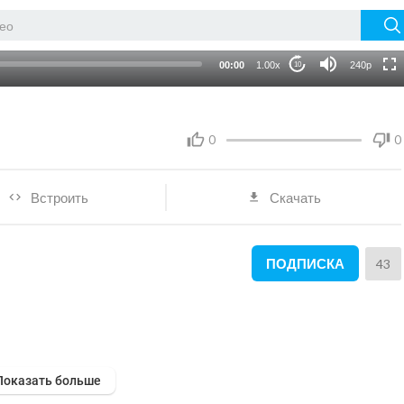
720p
auto
00:00
1.00x
240p
10
0
0
Встроить
Скачать
ПОДПИСКА
43
Показать больше