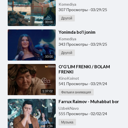
Komediya
307 Просмотры
·
03/29/25
Другой
00:00
⁣Yonimda bo'l jonim
Komediya
343 Просмотры
·
03/29/25
Другой
00:00
⁣O'G'LIM FRENKI / BOLAM
FRENKI
KinoKoinot
541 Просмотры
·
03/29/24
1:37:02
Фильм и анимация
⁣Farrux Raimov - Muhabbat bor
UzbekNavo
555 Просмотры
·
02/02/24
Музыка
2:56