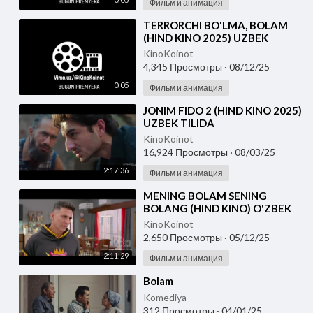
Фильм и анимация
⁣TERRORCHI BO'LMA, BOLAM
(HIND KINO 2025) UZBEK
TILIDA
KinoKoinot
4,345 Просмотры
·
08/12/25
0:05
Фильм и анимация
⁣JONIM FIDO 2 (HIND KINO 2025)
UZBEK TILIDA
KinoKoinot
16,924 Просмотры
·
08/03/25
2:17:36
Фильм и анимация
⁣MENING BOLAM SENING
BOLANG (HIND KINO) O'ZBEK
TILIDA
KinoKoinot
2,650 Просмотры
·
05/12/25
2:11:29
Фильм и анимация
⁣Bolam
Komediya
312 Просмотры
·
04/01/25