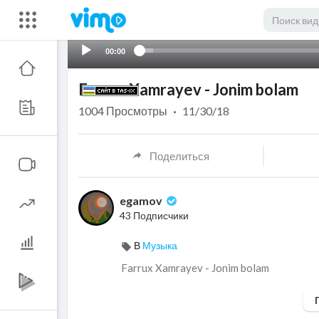
00:00
Farrux Xamrayev - Jonim bolam
1004
Просмотры
·
11/30/18
Поделиться
egamov
43 Подписчики
В
Музыка
Farrux Xamrayev - Jonim bolam