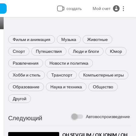
создать
Мой счет
Фильм и анимация
Музыка
Животные
Спорт
Путешествия
Люди и блоги
Юмор
Развлечения
Новости и политика
Хобби и стиль
Транспорт
Компьютерные игры
Образование
Наука и техника
Общество
Другой
Автовоспроизведение
Следующий
⁣OH SEVGILIM / OX JONIM / OH