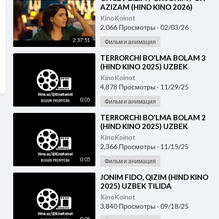
AZIZAM (HIND KINO 2026)
UZBEK TILIDA
KinoKoinot
2,066 Просмотры
·
02/03/26
2:37:51
Фильм и анимация
⁣TERRORCHI BO'LMA BOLAM 3
(HIND KINO 2025) UZBEK
TILIDA
KinoKoinot
4,878 Просмотры
·
11/29/25
0:05
Фильм и анимация
⁣TERRORCHI BO'LMA BOLAM 2
(HIND KINO 2025) UZBEK
TILIDA
KinoKoinot
2,366 Просмотры
·
11/15/25
0:05
Фильм и анимация
⁣JONIM FIDO, QIZIM (HIND KINO
2025) UZBEK TILIDA
KinoKoinot
3,840 Просмотры
·
09/18/25
0:05