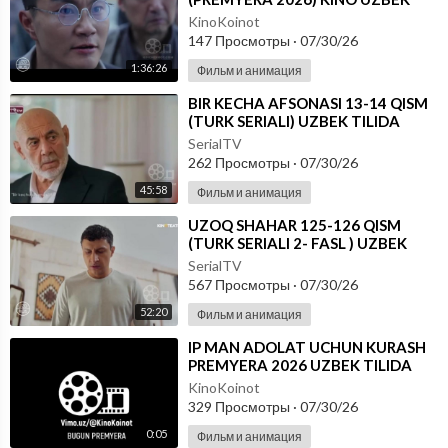
TILIDA - SKACHAT
KinoKoinot
147 Просмотры
·
07/30/26
1:36:26
Фильм и анимация
⁣BIR KECHA AFSONASI 13-14 QISM
(TURK SERIALI) UZBEK TILIDA
SerialTV
262 Просмотры
·
07/30/26
45:58
Фильм и анимация
⁣UZOQ SHAHAR 125-126 QISM
(TURK SERIALI 2- FASL ) UZBEK
TILIDA
SerialTV
567 Просмотры
·
07/30/26
52:20
Фильм и анимация
⁣IP MAN ADOLAT UCHUN KURASH
PREMYERA 2026 UZBEK TILIDA
KinoKoinot
329 Просмотры
·
07/30/26
0:05
Фильм и анимация