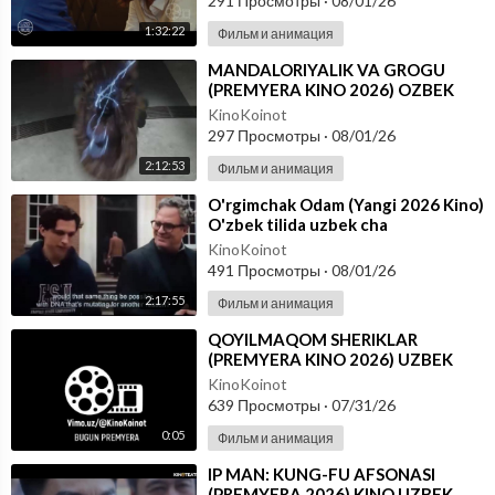
291 Просмотры
·
08/01/26
1:32:22
Фильм и анимация
⁣MANDALORIYALIK VA GROGU
(PREMYERA KINO 2026) OZBEK
TILIDA
KinoKoinot
297 Просмотры
·
08/01/26
2:12:53
Фильм и анимация
⁣O'rgimchak Odam (Yangi 2026 Kino)
O'zbek tilida uzbek cha
KinoKoinot
491 Просмотры
·
08/01/26
2:17:55
Фильм и анимация
⁣QOYILMAQOM SHERIKLAR
(PREMYERA KINO 2026) UZBEK
TILIDA
KinoKoinot
639 Просмотры
·
07/31/26
0:05
Фильм и анимация
⁣IP MAN: KUNG-FU AFSONASI
(PREMYERA 2026) KINO UZBEK