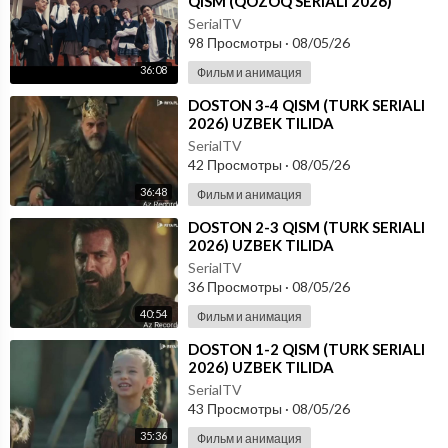
QISM (QOZOQ SERIALI 2026)
UZBEK TILIDA
SerialTV
98 Просмотры
·
08/05/26
36:08
Фильм и анимация
⁣DOSTON 3-4 QISM (TURK SERIALI
2026) UZBEK TILIDA
SerialTV
42 Просмотры
·
08/05/26
36:48
Фильм и анимация
⁣DOSTON 2-3 QISM (TURK SERIALI
2026) UZBEK TILIDA
SerialTV
36 Просмотры
·
08/05/26
40:54
Фильм и анимация
⁣DOSTON 1-2 QISM (TURK SERIALI
2026) UZBEK TILIDA
SerialTV
43 Просмотры
·
08/05/26
35:36
Фильм и анимация