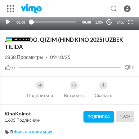
HD
auto
00:00
00:00
1.00x
240p
10
JONIM FIDO, QIZIM (HIND KINO 2025) UZBEK
TILIDA
3838
Просмотры
·
09/18/25
0
0
Поделиться
Встроить
Скачать
KinoKoinot
1,605
ПОДПИСКА
1,605 Подписчики
В
Фильм и анимация