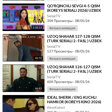
⁣⁣QO'RQINCHLI SEVGI 4-5 QISM
(KOREYS SERIALI 2026) UZBEK
TILIDA
SerialTV
304 Просмотры
·
08/05/26
1:02:13
Фильм и анимация
⁣UZOQ SHAHAR 127-128 QISM
(TURK SERIALI 2- FASL ) UZBEK
TILIDA
SerialTV
137 Просмотры
·
08/05/26
46:52
Фильм и анимация
⁣UZOQ SHAHAR 126-127 QISM
(TURK SERIALI 2- FASL ) UZBEK
TILIDA
SerialTV
604 Просмотры
·
08/01/26
46:43
Фильм и анимация
⁣IDEAL SHERIK / ENG KUCHLI
HAMKOR (KOREYS KINO 2026)
UZBEK TILIDA
KinoKoinot