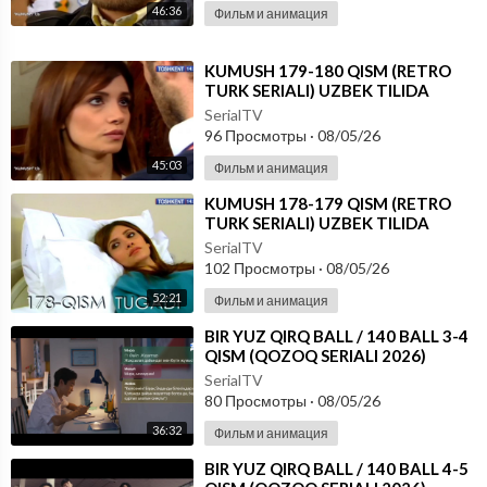
46:36
Фильм и анимация
⁣KUMUSH 179-180 QISM (RETRO
TURK SERIALI) UZBEK TILIDA
SerialTV
96 Просмотры
·
08/05/26
45:03
Фильм и анимация
⁣KUMUSH 178-179 QISM (RETRO
TURK SERIALI) UZBEK TILIDA
SerialTV
102 Просмотры
·
08/05/26
52:21
Фильм и анимация
⁣⁣BIR YUZ QIRQ BALL / 140 BALL 3-4
QISM (QOZOQ SERIALI 2026)
UZBEK TILIDA
SerialTV
80 Просмотры
·
08/05/26
36:32
Фильм и анимация
⁣⁣BIR YUZ QIRQ BALL / 140 BALL 4-5