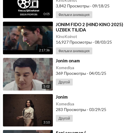
KinoKoinot
3,842 Просмотры
·
09/18/25
0:05
Фильм и анимация
⁣JONIM FIDO 2 (HIND KINO 2025)
UZBEK TILIDA
KinoKoinot
16,927 Просмотры
·
08/03/25
2:17:36
Фильм и анимация
⁣Jonim onam
Komediya
369 Просмотры
·
04/01/25
Другой
5:02
⁣Jonim
Komediya
283 Просмотры
·
03/29/25
Другой
3:10
⁣Sani sevaman (