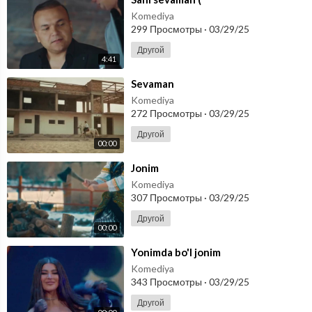
Komediya
299 Просмотры
·
03/29/25
Другой
4:41
⁣Sevaman
Komediya
272 Просмотры
·
03/29/25
Другой
00:00
⁣Jonim
Komediya
307 Просмотры
·
03/29/25
Другой
00:00
⁣Yonimda bo'l jonim
Komediya
343 Просмотры
·
03/29/25
Другой