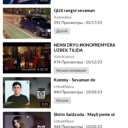
00:00
⁣Qizil rangni sevaman
Komediya
392 Просмотры
·
03/17/25
Другой
0:21
⁣NENSI DRYU #KINOPREMYERA
UZBEK TILIDA
KinoKoinot
474 Просмотры
·
10/12/23
1:31:15
Фильм и анимация
⁣Kommy - Sevaman de
UzbekNavo
440 Просмотры
·
10/03/23
Музыка
3:25
⁣Shirin Saidzoda - Mayli jonim ol
UzbekNavo
464 Просмотры
·
10/02/23