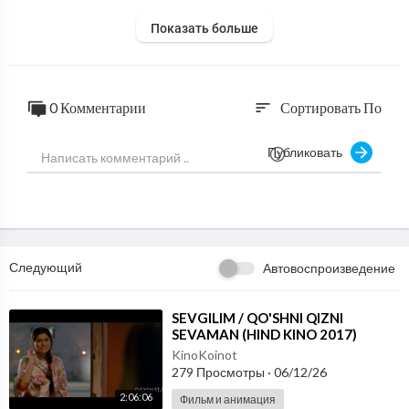
Показать больше
0 Комментарии
Сортировать По
sort
Публиковать
Следующий
Автовоспроизведение
⁣SEVGILIM / QO'SHNI QIZNI
SEVAMAN (HIND KINO 2017)
UZBEK TILIDA
KinoKoinot
279 Просмотры
·
06/12/26
2:06:06
Фильм и анимация