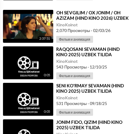
⁣OH SEVGILIM / OX JONIM / OH
AZIZAM (HIND KINO 2026) UZBEK
TILIDA
KinoKoinot
2,070 Просмотры
·
02/03/26
2:37:51
Фильм и анимация
⁣RAQQOSANI SEVAMAN (HIND
KINO 2025) UZBEK TILIDA
KinoKoinot
543 Просмотры
·
12/10/25
0:05
Фильм и анимация
⁣SENI KO'RMAY SEVAMAN (HIND
KINO 2025) UZBEK TILIDA
KinoKoinot
531 Просмотры
·
09/18/25
0:05
Фильм и анимация
⁣JONIM FIDO, QIZIM (HIND KINO
2025) UZBEK TILIDA