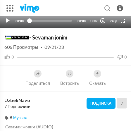
HD
auto
00:00
00:00
1.00x
240p
10
Nensi Zair - Sevaman jonim
606
Просмотры
·
09/21/23
0
0
Поделиться
Встроить
Скачать
UzbekNavo
7
ПОДПИСКА
7 Подписчики
В
Музыка
⁣ Севаман жоним (AUDIO)