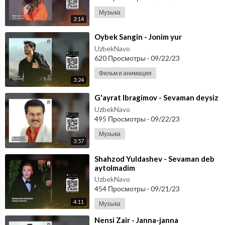
Музыка
3:14
⁣Oybek Sangin - Jonim yur
UzbekNavo
620 Просмотры
·
09/22/23
Фильм и анимация
3:24
⁣G'ayrat Ibragimov - Sevaman deysiz
UzbekNavo
495 Просмотры
·
09/22/23
Музыка
3:57
⁣Shahzod Yuldashev - Sevaman deb
aytolmadim
UzbekNavo
454 Просмотры
·
09/21/23
4:11
Музыка
⁣Nensi Zair - Janna-janna