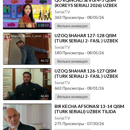
⁣⁣QO'RQINCHLI SEVGI 4-5 QISM
(KOREYS SERIALI 2026) UZBEK
TILIDA
SerialTV
363 Просмотры
·
08/05/26
1:02:13
Фильм и анимация
⁣UZOQ SHAHAR 127-128 QISM
(TURK SERIALI 2- FASL ) UZBEK
TILIDA
SerialTV
180 Просмотры
·
08/05/26
46:52
Фильм и анимация
⁣UZOQ SHAHAR 126-127 QISM
(TURK SERIALI 2- FASL ) UZBEK
TILIDA
SerialTV
663 Просмотры
·
08/01/26
46:43
Фильм и анимация
⁣BIR KECHA AFSONASI 13-14 QISM
(TURK SERIALI) UZBEK TILIDA
SerialTV
275 Просмотры
·
07/30/26