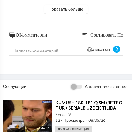
Показать больше
0 Комментарии
Сортировать По
sort
Публиковать
Следующий
Автовоспроизведение
⁣KUMUSH 180-181 QISM (RETRO
TURK SERIALI) UZBEK TILIDA
SerialTV
127 Просмотры
·
08/05/26
46:36
Фильм и анимация