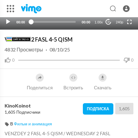
HD
auto
00:00
00:00
1.00x
240p
10
⁣⁣VENZDEY 2 FASL 4-5 QISM
4832
Просмотры
·
08/10/25
0
0
Поделиться
Встроить
Скачать
KinoKoinot
1,605
ПОДПИСКА
1,605 Подписчики
В
Фильм и анимация
⁣⁣⁣VENZDEY 2 FASL 4-5 QISM / WEDNESDAY 2 FASL