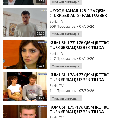
45:58
Фильм и анимация
⁣UZOQ SHAHAR 125-126 QISM
(TURK SERIALI 2- FASL ) UZBEK
TILIDA
SerialTV
609 Просмотры
·
07/30/26
52:20
Фильм и анимация
⁣KUMUSH 177-178 QISM (RETRO
TURK SERIALI) UZBEK TILIDA
SerialTV
252 Просмотры
·
07/30/26
40:33
Фильм и анимация
⁣KUMUSH 176-177 QISM (RETRO
TURK SERIALI) UZBEK TILIDA
SerialTV
141 Просмотры
·
07/30/26
51:25
Фильм и анимация
⁣KUMUSH 175-176 QISM (RETRO
TURK SERIALI) UZBEK TILIDA
SerialTV