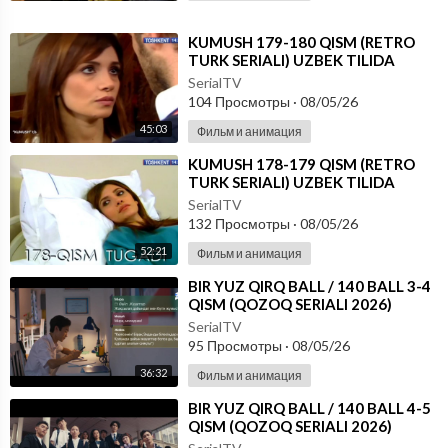
⁣KUMUSH 179-180 QISM (RETRO
TURK SERIALI) UZBEK TILIDA
SerialTV
104 Просмотры
·
08/05/26
45:03
Фильм и анимация
⁣KUMUSH 178-179 QISM (RETRO
TURK SERIALI) UZBEK TILIDA
SerialTV
132 Просмотры
·
08/05/26
52:21
Фильм и анимация
⁣⁣BIR YUZ QIRQ BALL / 140 BALL 3-4
QISM (QOZOQ SERIALI 2026)
UZBEK TILIDA
SerialTV
95 Просмотры
·
08/05/26
36:32
Фильм и анимация
⁣⁣BIR YUZ QIRQ BALL / 140 BALL 4-5
QISM (QOZOQ SERIALI 2026)
UZBEK TILIDA