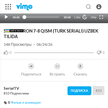
HD
auto
00:00
00:00
1.00x
240p
10
⁣SHOHMARON 7-8 QISM (TURK SERIALI) UZBEK
TILIDA
148
Просмотры
·
06/24/26
0
0
Поделиться
Встроить
Скачать
SerialTV
810
ПОДПИСКА
810 Подписчики
В
Фильм и анимация