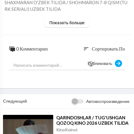
⁣⁣SHAXMARAN O'ZBEK TILIDA / ⁣SHOHMARON 7-8 QISM (TU
RK SERIALI) UZBEK TILIDA
Показать больше
0 Комментарии
Сортировать По
sort
Публиковать
Следующий
Автовоспроизведение
⁣QARINDOSHLAR / TUG'USHGAN
QOZOQ KINO 2026 UZBEK TILIDA
KinoKoinot