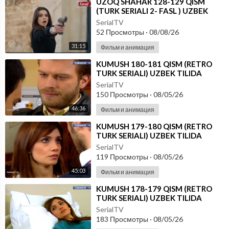
⁣UZOQ SHAHAR 128-129 QISM
(TURK SERIALI 2- FASL ) UZBEK
TILIDA
SerialTV
52 Просмотры
·
08/08/26
31:15
Фильм и анимация
⁣KUMUSH 180-181 QISM (RETRO
TURK SERIALI) UZBEK TILIDA
SerialTV
150 Просмотры
·
08/05/26
46:36
Фильм и анимация
⁣KUMUSH 179-180 QISM (RETRO
TURK SERIALI) UZBEK TILIDA
SerialTV
119 Просмотры
·
08/05/26
45:03
Фильм и анимация
⁣KUMUSH 178-179 QISM (RETRO
TURK SERIALI) UZBEK TILIDA
SerialTV
183 Просмотры
·
08/05/26