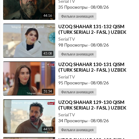
SerialTV
35 Просмотры
·
08/08/26
44:16
Фильм и анимация
⁣UZOQ SHAHAR 131-132 QISM
(TURK SERIALI 2- FASL ) UZBEK
TILIDA
SerialTV
98 Просмотры
·
08/08/26
45:08
Фильм и анимация
⁣UZOQ SHAHAR 130-131 QISM
(TURK SERIALI 2- FASL ) UZBEK
TILIDA
SerialTV
95 Просмотры
·
08/08/26
51:54
Фильм и анимация
⁣UZOQ SHAHAR 129-130 QISM
(TURK SERIALI 2- FASL ) UZBEK
TILIDA
SerialTV
34 Просмотры
·
08/08/26
44:15
Фильм и анимация