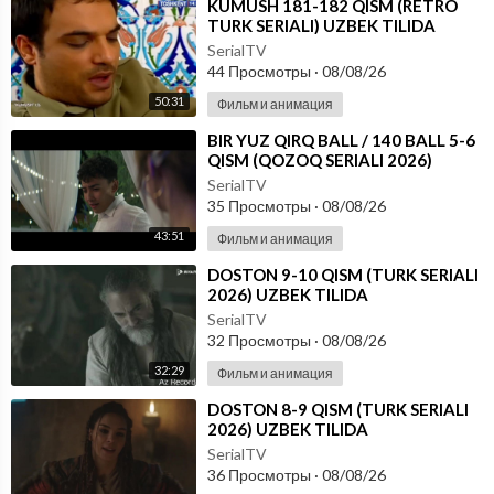
⁣KUMUSH 181-182 QISM (RETRO
TURK SERIALI) UZBEK TILIDA
SerialTV
44 Просмотры
·
08/08/26
50:31
Фильм и анимация
⁣⁣BIR YUZ QIRQ BALL / 140 BALL 5-6
QISM (QOZOQ SERIALI 2026)
UZBEK TILIDA
SerialTV
35 Просмотры
·
08/08/26
43:51
Фильм и анимация
⁣DOSTON 9-10 QISM (TURK SERIALI
2026) UZBEK TILIDA
SerialTV
32 Просмотры
·
08/08/26
32:29
Фильм и анимация
⁣DOSTON 8-9 QISM (TURK SERIALI
2026) UZBEK TILIDA
SerialTV
36 Просмотры
·
08/08/26