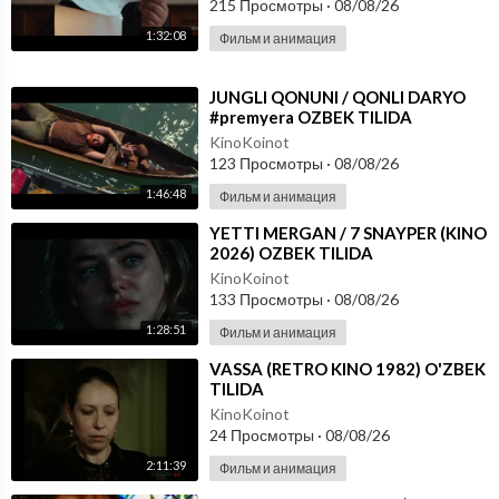
215 Просмотры
·
08/08/26
1:32:08
Фильм и анимация
⁣JUNGLI QONUNI / QONLI DARYO
#premyera OZBEK TILIDA
KinoKoinot
123 Просмотры
·
08/08/26
1:46:48
Фильм и анимация
⁣YETTI MERGAN / 7 SNAYPER (KINO
2026) OZBEK TILIDA
KinoKoinot
133 Просмотры
·
08/08/26
1:28:51
Фильм и анимация
⁣VASSA (RETRO KINO 1982) O'ZBEK
TILIDA
KinoKoinot
24 Просмотры
·
08/08/26
2:11:39
Фильм и анимация