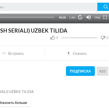
HD
auto
00:00
1.00x
240p
10
SH SERIALI) UZBEK TILIDA
0
0
Встроить
Скачать
ПОДПИСКА
810
IALI) UZBEK TILIDA
Показать больше