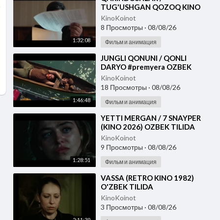
TUG'USHGAN QOZOQ KINO
2026 UZBEK TILIDA
KinoKoinot
8 Просмотры
·
08/08/26
1:32:08
Фильм и анимация
⁣JUNGLI QONUNI / QONLI
DARYO #premyera OZBEK
TILIDA
KinoKoinot
18 Просмотры
·
08/08/26
1:46:48
Фильм и анимация
⁣YETTI MERGAN / 7 SNAYPER
(KINO 2026) OZBEK TILIDA
KinoKoinot
9 Просмотры
·
08/08/26
1:28:51
Фильм и анимация
⁣VASSA (RETRO KINO 1982)
O'ZBEK TILIDA
KinoKoinot
3 Просмотры
·
08/08/26
2:11:39