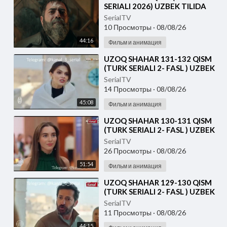
SERIALI 2026) UZBEK TILIDA
SerialTV
10 Просмотры
·
08/08/26
44:16
Фильм и анимация
⁣UZOQ SHAHAR 131-132 QISM
(TURK SERIALI 2- FASL ) UZBEK
TILIDA
SerialTV
14 Просмотры
·
08/08/26
45:08
Фильм и анимация
⁣UZOQ SHAHAR 130-131 QISM
(TURK SERIALI 2- FASL ) UZBEK
TILIDA
SerialTV
26 Просмотры
·
08/08/26
51:54
Фильм и анимация
⁣UZOQ SHAHAR 129-130 QISM
(TURK SERIALI 2- FASL ) UZBEK
TILIDA
SerialTV
11 Просмотры
·
08/08/26
44:15