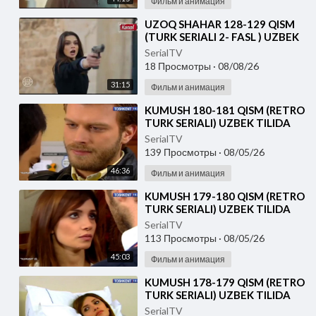
Фильм и анимация
⁣UZOQ SHAHAR 128-129 QISM
(TURK SERIALI 2- FASL ) UZBEK
TILIDA
SerialTV
18 Просмотры
·
08/08/26
31:15
Фильм и анимация
⁣KUMUSH 180-181 QISM (RETRO
TURK SERIALI) UZBEK TILIDA
SerialTV
139 Просмотры
·
08/05/26
46:36
Фильм и анимация
⁣KUMUSH 179-180 QISM (RETRO
TURK SERIALI) UZBEK TILIDA
SerialTV
113 Просмотры
·
08/05/26
45:03
Фильм и анимация
⁣KUMUSH 178-179 QISM (RETRO
TURK SERIALI) UZBEK TILIDA
SerialTV