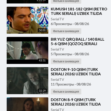
Фильм и анимация
⁣KUMUSH 181-182 QISM (RETRO
TURK SERIALI) UZBEK TILIDA
SerialTV
6 Просмотры
·
08/08/26
50:31
Фильм и анимация
⁣⁣BIR YUZ QIRQ BALL / 140 BALL
5-6 QISM (QOZOQ SERIALI
2026) UZBEK TILIDA
SerialTV
5 Просмотры
·
08/08/26
43:51
Фильм и анимация
⁣DOSTON 9-10 QISM (TURK
SERIALI 2026) UZBEK TILIDA
SerialTV
11 Просмотры
·
08/08/26
32:29
Фильм и анимация
⁣DOSTON 8-9 QISM (TURK
SERIALI 2026) UZBEK TILIDA
SerialTV