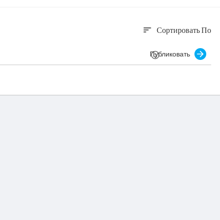
Сортировать По
sort
Публиковать