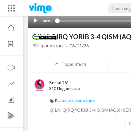
00:00
QILNI QIRQ YORIB 3-4 QISM (AQ
93
Просмотры
·
06/11/26
Поделиться
SerialTV
810 Подписчики
В
Фильм и анимация
⁣QILNI QIRQ YORIB 3-4 QISM (AQSH SER