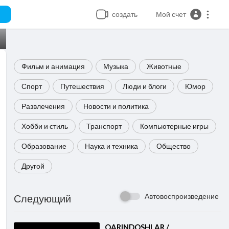
создать
Мой счет
Фильм и анимация
Музыка
Животные
Спорт
Путешествия
Люди и блоги
Юмор
Развлечения
Новости и политика
Хобби и стиль
Транспорт
Компьютерные игры
Образование
Наука и техника
Общество
Другой
Автовоспроизведение
Следующий
⁣QARINDOSHLAR /