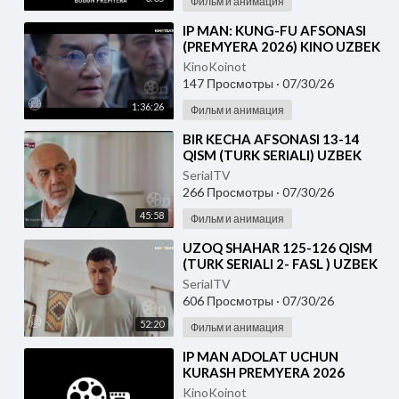
Фильм и анимация
⁣IP MAN: KUNG-FU AFSONASI
(PREMYERA 2026) KINO UZBEK
TILIDA - SKACHAT
KinoKoinot
147 Просмотры
·
07/30/26
1:36:26
Фильм и анимация
⁣BIR KECHA AFSONASI 13-14
QISM (TURK SERIALI) UZBEK
TILIDA
SerialTV
266 Просмотры
·
07/30/26
45:58
Фильм и анимация
⁣UZOQ SHAHAR 125-126 QISM
(TURK SERIALI 2- FASL ) UZBEK
TILIDA
SerialTV
606 Просмотры
·
07/30/26
52:20
Фильм и анимация
⁣IP MAN ADOLAT UCHUN
KURASH PREMYERA 2026
UZBEK TILIDA
KinoKoinot