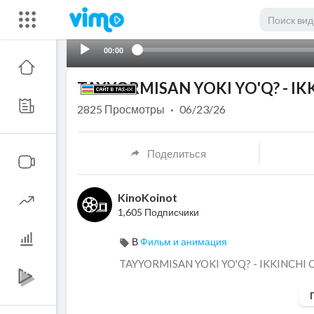
00:00
TAYYORMISAN YOKI YO'Q? - IKK
2825
Просмотры
·
06/23/26
Поделиться
KinoKoinot
1,605 Подписчики
В
Фильм и анимация
⁣TAYYORMISAN YOKI YO'Q? - IKKINCHI 