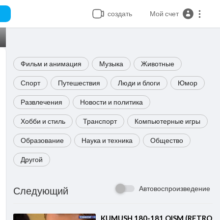
создать
Мой счет
Фильм и анимация
Музыка
Животные
Спорт
Путешествия
Люди и блоги
Юмор
Развлечения
Новости и политика
Хобби и стиль
Транспорт
Компьютерные игры
Образование
Наука и техника
Общество
Другой
Автовоспроизведение
Следующий
⁣KUMUSH 180-181 QISM (RETRO