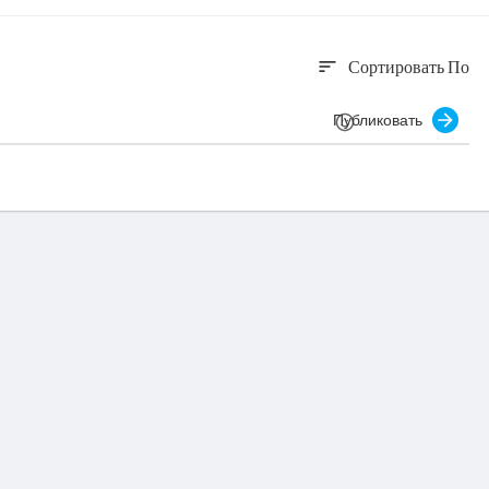
Сортировать По
sort
Публиковать