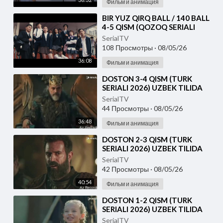
Фильм и анимация
⁣⁣BIR YUZ QIRQ BALL / 140 BALL
4-5 QISM (QOZOQ SERIALI
2026) UZBEK TILIDA
SerialTV
108 Просмотры
·
08/05/26
36:08
Фильм и анимация
⁣DOSTON 3-4 QISM (TURK
SERIALI 2026) UZBEK TILIDA
SerialTV
44 Просмотры
·
08/05/26
36:48
Фильм и анимация
⁣DOSTON 2-3 QISM (TURK
SERIALI 2026) UZBEK TILIDA
SerialTV
42 Просмотры
·
08/05/26
40:54
Фильм и анимация
⁣DOSTON 1-2 QISM (TURK
SERIALI 2026) UZBEK TILIDA
SerialTV