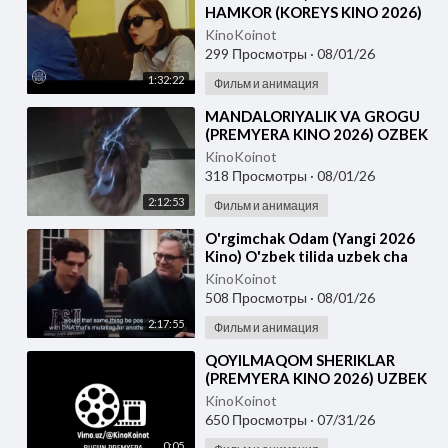
HAMKOR (KOREYS KINO 2026)
UZBEK TILIDA
KinoKoinot
299 Просмотры
·
08/01/26
1:32:22
Фильм и анимация
⁣MANDALORIYALIK VA GROGU
(PREMYERA KINO 2026) OZBEK
TILIDA
KinoKoinot
318 Просмотры
·
08/01/26
2:12:53
Фильм и анимация
⁣O'rgimchak Odam (Yangi 2026
Kino) O'zbek tilida uzbek cha
KinoKoinot
508 Просмотры
·
08/01/26
2:17:55
Фильм и анимация
⁣QOYILMAQOM SHERIKLAR
(PREMYERA KINO 2026) UZBEK
TILIDA
KinoKoinot
650 Просмотры
·
07/31/26
0:05