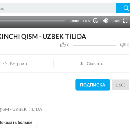
HD
auto
00:00
1.00x
240p
10
INCHI QISM - UZBEK TILIDA
0
0
Встроить
Скачать
ПОДПИСКА
1,605
QISM - UZBEK TILIDA
Показать больше