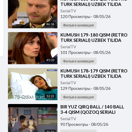
TURK SERIALI) UZBEK TILIDA
SerialTV
120 Просмотры
·
08/05/26
46:36
Фильм и анимация
⁣KUMUSH 179-180 QISM (RETRO
TURK SERIALI) UZBEK TILIDA
SerialTV
101 Просмотры
·
08/05/26
45:03
Фильм и анимация
⁣KUMUSH 178-179 QISM (RETRO
TURK SERIALI) UZBEK TILIDA
SerialTV
129 Просмотры
·
08/05/26
52:21
Фильм и анимация
⁣⁣BIR YUZ QIRQ BALL / 140 BALL
3-4 QISM (QOZOQ SERIALI
2026) UZBEK TILIDA
SerialTV
90 Просмотры
·
08/05/26
36:32