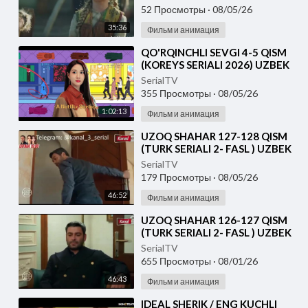
52 Просмотры
·
08/05/26
35:36
Фильм и анимация
⁣⁣QO'RQINCHLI SEVGI 4-5 QISM
(KOREYS SERIALI 2026) UZBEK
TILIDA
SerialTV
355 Просмотры
·
08/05/26
1:02:13
Фильм и анимация
⁣UZOQ SHAHAR 127-128 QISM
(TURK SERIALI 2- FASL ) UZBEK
TILIDA
SerialTV
179 Просмотры
·
08/05/26
46:52
Фильм и анимация
⁣UZOQ SHAHAR 126-127 QISM
(TURK SERIALI 2- FASL ) UZBEK
TILIDA
SerialTV
655 Просмотры
·
08/01/26
46:43
Фильм и анимация
⁣IDEAL SHERIK / ENG KUCHLI