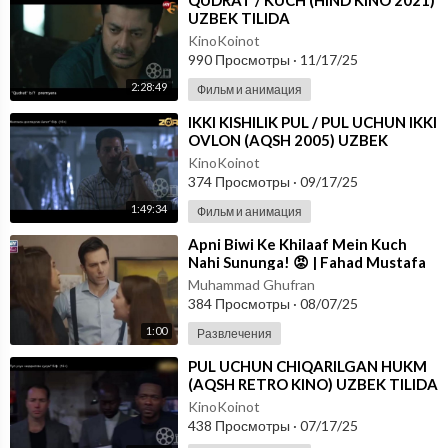
⁣QUDRAT / KUCH (HIND KINO 2021)
UZBEK TILIDA
KinoKoinot
990 Просмотры
·
11/17/25
2:28:49
Фильм и анимация
⁣IKKI KISHILIK PUL / PUL UCHUN IKKI
OVLON (AQSH 2005) UZBEK
TILIDA
KinoKoinot
374 Просмотры
·
09/17/25
1:49:34
Фильм и анимация
⁣Apni Biwi Ke Khilaaf Mein Kuch
Nahi Sununga! 😡 | Fahad Mustafa
Ka Strong Reply
Muhammad Ghufran
384 Просмотры
·
08/07/25
1:00
Развлечения
⁣PUL UCHUN CHIQARILGAN HUKM
(AQSH RETRO KINO) UZBEK TILIDA
KinoKoinot
438 Просмотры
·
07/17/25