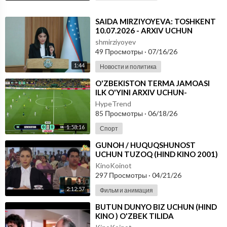
⁣⁣SAIDA MIRZIYOYEVA: TOSHKENT
10.07.2026 - ARXIV UCHUN
shmirziyoyev
49 Просмотры
·
07/16/26
1:44
Новости и политика
⁣O'ZBEKISTON TERMA JAMOASI
ILK O'YINI ARXIV UCHUN-
FUTBOOL BO'YICHA JAHON
HypeTrend
CHEMPIONATI
85 Просмотры
·
06/18/26
1:58:16
Спорт
⁣GUNOH / HUQUQSHUNOST
UCHUN TUZOQ (HIND KINO 2001)
UZBEK TILIDA
KinoKoinot
297 Просмотры
·
04/21/26
2:12:57
Фильм и анимация
⁣BUTUN DUNYO BIZ UCHUN (HIND
KINO ) O'ZBEK TILIDA