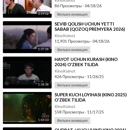
KinoKoinot
86 Просмотры
·
04/18/26
2:19:02
Фильм и анимация
⁣SEVIB QOLISH UCHUN YETTI
SABAB (QOZOQ PREMYERA 2026)
O'ZBEK TILIDA
KinoKoinot
11,901 Просмотры
·
04/18/26
1:37:24
Фильм и анимация
⁣HAYOT UCHUN KURASH (KINO
2024) O'ZBEK TILIDA
KinoKoinot
426 Просмотры
·
11/26/25
1:34:38
Фильм и анимация
⁣SUPER KUCH LOYIHASI (KINO 2025)
O'ZBEK TILIDA
KinoKoinot
558 Просмотры
·
11/17/25
1:43:10
Фильм и анимация