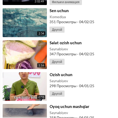
2:02:49
Фильм и анимация
⁣Sen uchun
Komediya
351 Просмотры
·
04/02/25
Другой
2:54
⁣Salat ozish uchun
Saynabiyev
347 Просмотры
·
04/02/25
Другой
1:16
⁣Ozish uchun
Saynabiyev
298 Просмотры
·
04/01/25
Другой
0:55
⁣Oyoq uchun mashqlar
Saynabiyev
318 Просмотры
·
04/01/25