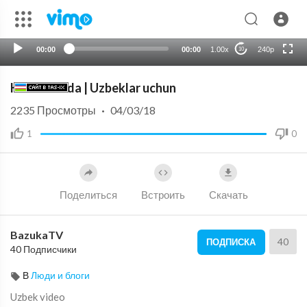
360p
720p
00:00
00:00
1.00x
240p
10
auto
Kuch birlikda | Uzbeklar uchun
2235
Просмотры
·
04/03/18
1
0
Поделиться
Встроить
Скачать
BazukaTV
40
ПОДПИСКА
40 Подписчики
В
Люди и блоги
Uzbek video