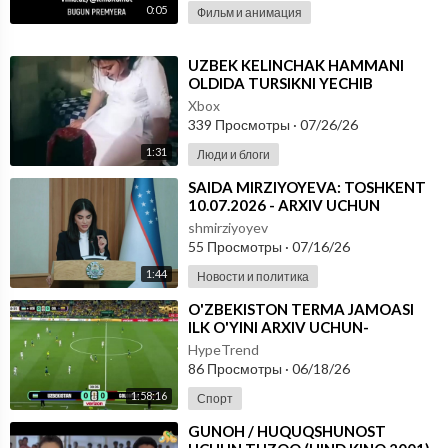
0:05
Фильм и анимация
⁣UZBEK KELINCHAK HAMMANI
OLDIDA TURSIKNI YECHIB
TASHLADI
Xbox
339 Просмотры
·
07/26/26
1:31
Люди и блоги
⁣⁣SAIDA MIRZIYOYEVA: TOSHKENT
10.07.2026 - ARXIV UCHUN
shmirziyoyev
55 Просмотры
·
07/16/26
1:44
Новости и политика
⁣O'ZBEKISTON TERMA JAMOASI
ILK O'YINI ARXIV UCHUN-
FUTBOOL BO'YICHA JAHON
HypeTrend
CHEMPIONATI
86 Просмотры
·
06/18/26
1:58:16
Спорт
⁣GUNOH / HUQUQSHUNOST