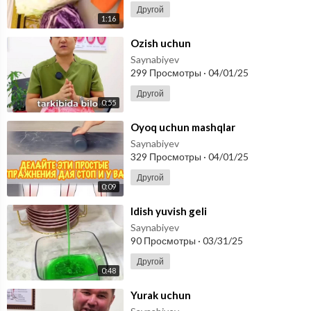
Другой
1:16
⁣Ozish uchun
Saynabiyev
299 Просмотры
·
04/01/25
Другой
0:55
⁣Oyoq uchun mashqlar
Saynabiyev
329 Просмотры
·
04/01/25
Другой
0:09
⁣Idish yuvish geli
Saynabiyev
90 Просмотры
·
03/31/25
Другой
0:48
⁣Yurak uchun