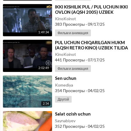
⁣IKKI KISHILIK PUL / PUL UCHUN IKKI
OVLON (AQSH 2005) UZBEK
TILIDA
KinoKoinot
383 Просмотры
·
09/17/25
1:49:34
Фильм и анимация
⁣PUL UCHUN CHIQARILGAN HUKM
(AQSH RETRO KINO) UZBEK TILIDA
KinoKoinot
441 Просмотры
·
07/17/25
2:02:49
Фильм и анимация
⁣Sen uchun
Komediya
354 Просмотры
·
04/02/25
Другой
2:54
⁣Salat ozish uchun
Saynabiyev
352 Просмотры
·
04/02/25