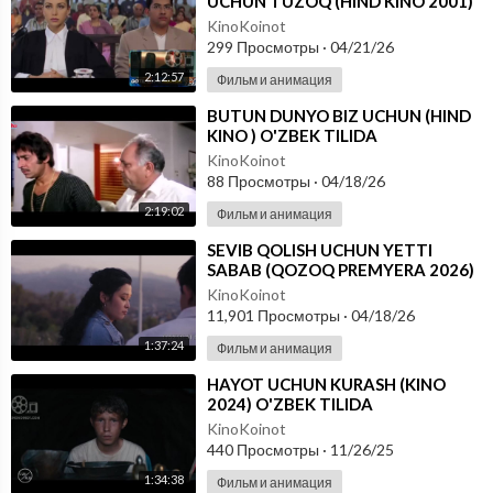
UCHUN TUZOQ (HIND KINO 2001)
UZBEK TILIDA
KinoKoinot
299 Просмотры
·
04/21/26
2:12:57
Фильм и анимация
⁣BUTUN DUNYO BIZ UCHUN (HIND
KINO ) O'ZBEK TILIDA
KinoKoinot
88 Просмотры
·
04/18/26
2:19:02
Фильм и анимация
⁣SEVIB QOLISH UCHUN YETTI
SABAB (QOZOQ PREMYERA 2026)
O'ZBEK TILIDA
KinoKoinot
11,901 Просмотры
·
04/18/26
1:37:24
Фильм и анимация
⁣HAYOT UCHUN KURASH (KINO
2024) O'ZBEK TILIDA
KinoKoinot
440 Просмотры
·
11/26/25
1:34:38
Фильм и анимация