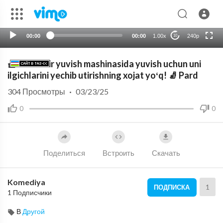
HD
auto
00:00
00:00
1.00x
240p
10
🧺 Parda kir yuvish mashinasida yuvish uchun uni
ilgichlarini yechib utirishning xojat yoʻq! 🧦 Pard
304
Просмотры
·
03/23/25
0
0
Поделиться
Встроить
Скачать
Komediya
1
ПОДПИСКА
1 Подписчики
В
Другой