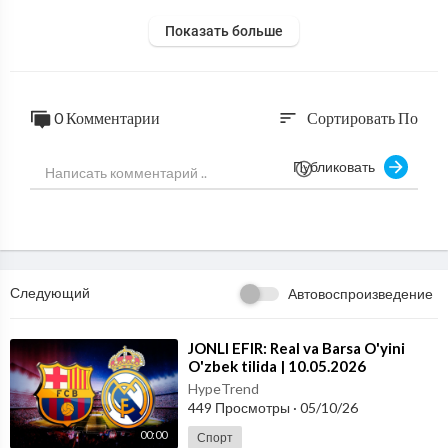
Показать больше
0 Комментарии
Сортировать По
sort
Публиковать
Следующий
Автовоспроизведение
⁣JONLI EFIR: Real va Barsa O'yini
O'zbek tilida | 10.05.2026
HypeTrend
449 Просмотры
·
05/10/26
00:00
Спорт