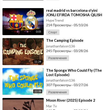
⁣real madrid vs barcelona o'yini
JONLI EFIRDA TOMOSHA QILISH
10.05.2026
HypeTrend
214 Просмотры
·
05/10/26
0:05
Спорт
⁣The Camping Episode
jonathanfaison136
245 Просмотры
·
03/28/26
Развлечения
11:24
⁣The Sponge Who Could Fly (The
Lost Episode)
jonathanfaison136
307 Просмотры
·
03/27/26
22:08
Развлечения
⁣Moon River (2025) Episode 2
Mar Tv