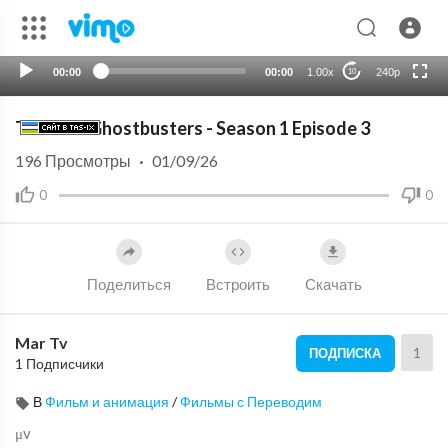
auto
00:00
00:00
1.00x
240p
10
The Real Ghostbusters - Season 1 Episode 3
196
Просмотры
·
01/09/26
0
0
Поделиться
Встроить
Скачать
Mar Tv
1
ПОДПИСКА
1 Подписчики
В
Фильм и анимация
/
Фильмы с Переводим
μv