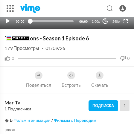
HD
auto
00:00
00:00
1.00x
240p
10
The Raccoons - Season 1 Episode 6
179
Просмотры
·
01/09/26
0
0
Поделиться
Встроить
Скачать
Mar Tv
1
ПОДПИСКА
1 Подписчики
В
Фильм и анимация
/
Фильмы с Переводим
μmov