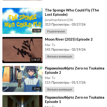
⁣The Sponge Who Could Fly (The
Lost Episode)
jonathanfaison136
313 Просмотры
·
03/27/26
22:08
Развлечения
⁣Moon River (2025) Episode 2
Mar Tv
141 Просмотры
·
02/19/26
Фильм и анимация
1:06:27
⁣Παρακολουθήστε Zero no Tsukaima
Episode 2
Mar Tv
115 Просмотры
·
01/17/26
23:41
Фильм и анимация
⁣Παρακολουθήστε Zero no Tsukaima
Episode 1
Mar Tv