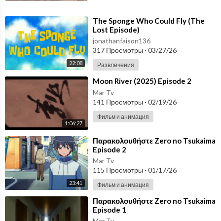
⁣The Sponge Who Could Fly (The
Lost Episode)
jonathanfaison136
317 Просмотры
·
03/27/26
22:08
Развлечения
⁣Moon River (2025) Episode 2
Mar Tv
141 Просмотры
·
02/19/26
Фильм и анимация
1:06:27
⁣Παρακολουθήστε Zero no Tsukaima
Episode 2
Mar Tv
115 Просмотры
·
01/17/26
23:41
Фильм и анимация
⁣Παρακολουθήστε Zero no Tsukaima
Episode 1
Mar Tv