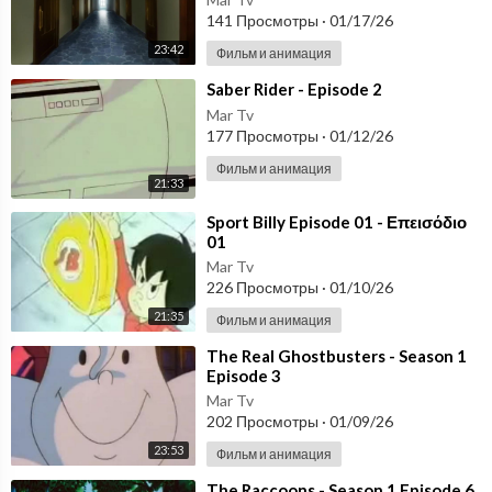
141 Просмотры
·
01/17/26
23:42
Фильм и анимация
⁣Saber Rider - Episode 2
Mar Tv
177 Просмотры
·
01/12/26
Фильм и анимация
21:33
⁣Sport Billy Episode 01 - Επεισόδιο
01
Mar Tv
226 Просмотры
·
01/10/26
21:35
Фильм и анимация
⁣The Real Ghostbusters - Season 1
Episode 3
Mar Tv
202 Просмотры
·
01/09/26
23:53
Фильм и анимация
⁣The Raccoons - Season 1 Episode 6