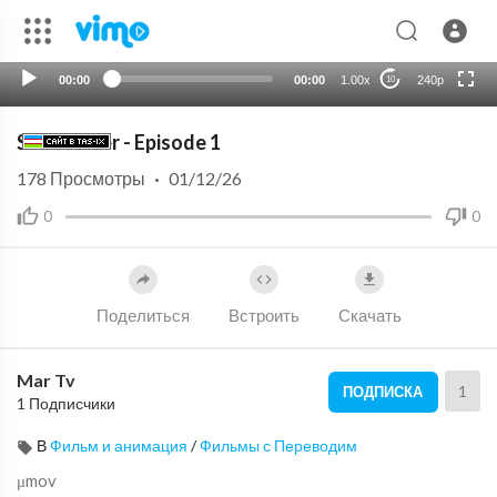
auto
00:00
00:00
1.00x
240p
10
Saber Rider - Episode 1
178
Просмотры
·
01/12/26
0
0
Поделиться
Встроить
Скачать
Mar Tv
1
ПОДПИСКА
1 Подписчики
В
Фильм и анимация
/
Фильмы с Переводим
μmov