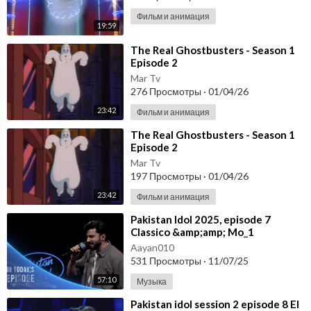
Фильм и анимация
19:59
⁣The Real Ghostbusters - Season 1
Episode 2
Mar Tv
276 Просмотры
·
01/04/26
23:42
Фильм и анимация
⁣The Real Ghostbusters - Season 1
Episode 2
Mar Tv
197 Просмотры
·
01/04/26
23:42
Фильм и анимация
⁣Pakistan Idol 2025, episode 7
Classico &amp;amp; Mo_1
Aayan010
531 Просмотры
·
11/07/25
57:10
Музыка
⁣Pakistan idol session 2 episode 8 El