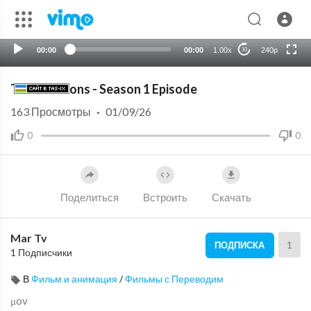
HD
auto
00:00
00:00
1.00x
240p
10
The Raccoons - Season 1 Episode
163
Просмотры
·
01/09/26
0
0
Поделиться
Встроить
Скачать
Mar Tv
1
ПОДПИСКА
1 Подписчики
В
Фильм и анимация
/
Фильмы с Переводим
μov