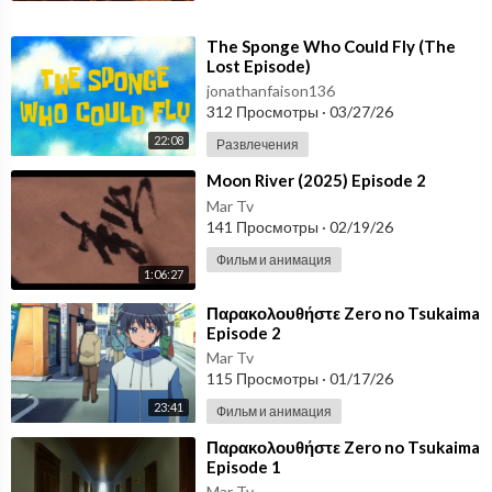
⁣The Sponge Who Could Fly (The
Lost Episode)
jonathanfaison136
312 Просмотры
·
03/27/26
22:08
Развлечения
⁣Moon River (2025) Episode 2
Mar Tv
141 Просмотры
·
02/19/26
Фильм и анимация
1:06:27
⁣Παρακολουθήστε Zero no Tsukaima
Episode 2
Mar Tv
115 Просмотры
·
01/17/26
23:41
Фильм и анимация
⁣Παρακολουθήστε Zero no Tsukaima
Episode 1
Mar Tv