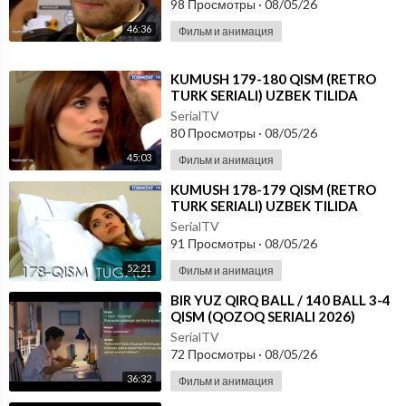
98 Просмотры
·
08/05/26
46:36
Фильм и анимация
⁣KUMUSH 179-180 QISM (RETRO
TURK SERIALI) UZBEK TILIDA
SerialTV
80 Просмотры
·
08/05/26
45:03
Фильм и анимация
⁣KUMUSH 178-179 QISM (RETRO
TURK SERIALI) UZBEK TILIDA
SerialTV
91 Просмотры
·
08/05/26
52:21
Фильм и анимация
⁣⁣BIR YUZ QIRQ BALL / 140 BALL 3-4
QISM (QOZOQ SERIALI 2026)
UZBEK TILIDA
SerialTV
72 Просмотры
·
08/05/26
36:32
Фильм и анимация