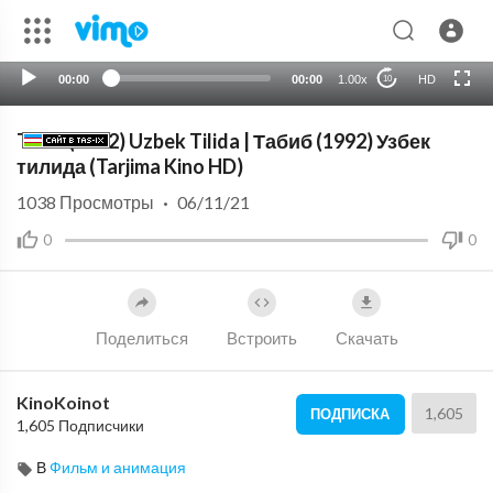
00:00
00:00
1.00x
HD
10
Tabib (1992) Uzbek Tilida | Табиб (1992) Узбек
тилида (⁣Tarjima Kino HD)
1038
Просмотры
·
06/11/21
0
0
Поделиться
Встроить
Скачать
KinoKoinot
1,605
ПОДПИСКА
1,605 Подписчики
В
Фильм и анимация