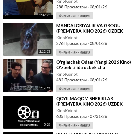
KinoKoinot
288 Просмотры
·
08/01/26
1:32:22
Фильм и анимация
⁣MANDALORIYALIK VA GROGU
(PREMYERA KINO 2026) OZBEK
TILIDA
KinoKoinot
276 Просмотры
·
08/01/26
2:12:53
Фильм и анимация
⁣O'rgimchak Odam (Yangi 2026 Kino)
O'zbek tilida uzbek cha
KinoKoinot
482 Просмотры
·
08/01/26
2:17:55
Фильм и анимация
⁣QOYILMAQOM SHERIKLAR
(PREMYERA KINO 2026) UZBEK
TILIDA
KinoKoinot
635 Просмотры
·
07/31/26
0:05
Фильм и анимация