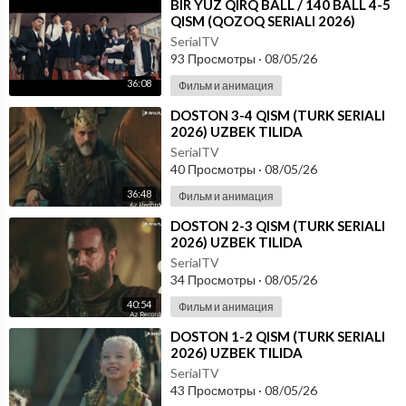
⁣⁣BIR YUZ QIRQ BALL / 140 BALL 4-5
QISM (QOZOQ SERIALI 2026)
UZBEK TILIDA
SerialTV
93 Просмотры
·
08/05/26
36:08
Фильм и анимация
⁣DOSTON 3-4 QISM (TURK SERIALI
2026) UZBEK TILIDA
SerialTV
40 Просмотры
·
08/05/26
36:48
Фильм и анимация
⁣DOSTON 2-3 QISM (TURK SERIALI
2026) UZBEK TILIDA
SerialTV
34 Просмотры
·
08/05/26
40:54
Фильм и анимация
⁣DOSTON 1-2 QISM (TURK SERIALI
2026) UZBEK TILIDA
SerialTV
43 Просмотры
·
08/05/26