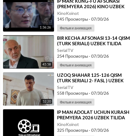
⁣IP MAN: KUNG-FU AFSONASI
(PREMYERA 2026) KINO UZBEK
TILIDA - SKACHAT
KinoKoinot
145 Просмотры
·
07/30/26
1:36:26
Фильм и анимация
⁣BIR KECHA AFSONASI 13-14 QISM
(TURK SERIALI) UZBEK TILIDA
SerialTV
254 Просмотры
·
07/30/26
45:58
Фильм и анимация
⁣UZOQ SHAHAR 125-126 QISM
(TURK SERIALI 2- FASL ) UZBEK
TILIDA
SerialTV
558 Просмотры
·
07/30/26
52:20
Фильм и анимация
⁣IP MAN ADOLAT UCHUN KURASH
PREMYERA 2026 UZBEK TILIDA
KinoKoinot
325 Просмотры
·
07/30/26