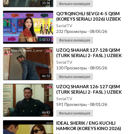
35:36
Фильм и анимация
⁣⁣QO'RQINCHLI SEVGI 4-5 QISM
(KOREYS SERIALI 2026) UZBEK
TILIDA
SerialTV
232 Просмотры
·
08/05/26
1:02:13
Фильм и анимация
⁣UZOQ SHAHAR 127-128 QISM
(TURK SERIALI 2- FASL ) UZBEK
TILIDA
SerialTV
130 Просмотры
·
08/05/26
46:52
Фильм и анимация
⁣UZOQ SHAHAR 126-127 QISM
(TURK SERIALI 2- FASL ) UZBEK
TILIDA
SerialTV
591 Просмотры
·
08/01/26
46:43
Фильм и анимация
⁣IDEAL SHERIK / ENG KUCHLI
HAMKOR (KOREYS KINO 2026)
UZBEK TILIDA