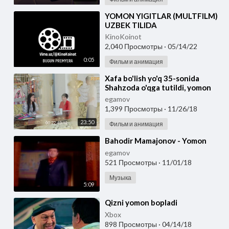
⁣YOMON YIGITLAR (MULTFILM)
UZBEK TILIDA
KinoKoinot
2,040 Просмотры
·
05/14/22
0:05
Фильм и анимация
⁣Xafa bo'lish yo'q 35-sonida
Shahzoda o'qga tutildi, yomon
bo'ldi lekin! (29.09.
egamov
1,399 Просмотры
·
11/26/18
23:50
Фильм и анимация
⁣Bahodir Mamajonov - Yomon
egamov
521 Просмотры
·
11/01/18
Музыка
5:09
⁣Qizni yomon bopladi
Xbox
898 Просмотры
·
04/14/18