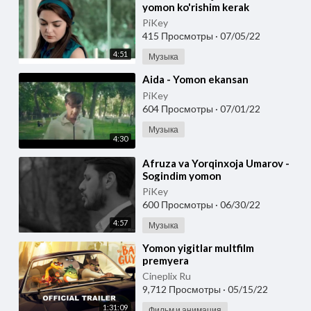
yomon ko'rishim kerak
PiKey
415 Просмотры
·
07/05/22
4:51
Музыка
⁣Aida - Yomon ekansan
PiKey
604 Просмотры
·
07/01/22
Музыка
4:30
⁣Afruza va Yorqinxoja Umarov -
Sogindim yomon
PiKey
600 Просмотры
·
06/30/22
4:57
Музыка
⁣Yomon yigitlar multfilm
premyera
Cineplix Ru
9,712 Просмотры
·
05/15/22
1:31:09
Фильм и анимация