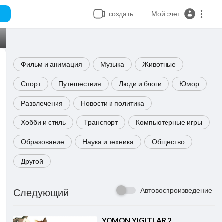
создать
Мой счет
Фильм и анимация
Музыка
Животные
Спорт
Путешествия
Люди и блоги
Юмор
Развлечения
Новости и политика
Хобби и стиль
Транспорт
Компьютерные игры
Образование
Наука и техника
Общество
Другой
Автовоспроизведение
Следующий
⁣YOMON YIGITLAR 2