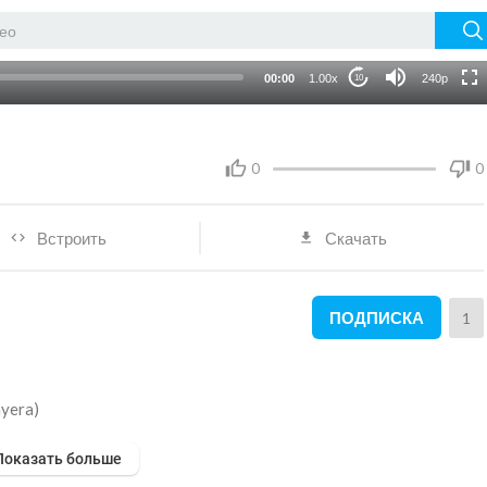
HD
auto
00:00
1.00x
240p
10
0
0
Встроить
Скачать
ПОДПИСКА
1
myera)
Показать больше