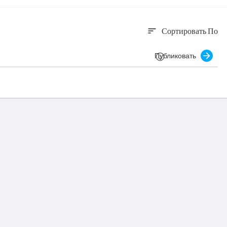
Сортировать По
sort
Публиковать