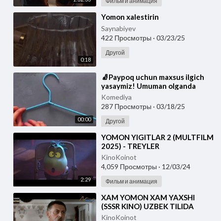
Фильм и анимация
⁣Yomon xalestirin
Saynabiyev
422 Просмотры
·
03/23/25
Другой
0:18
⁣🧦Paypoq uchun maxsus ilgich
yasaymiz! Umuman olganda
yomon g‘oya emas, sinab ko‘rsa
Komediya
bo‘ladi...😉
287 Просмотры
·
03/18/25
00:00
Другой
⁣YOMON YIGITLAR 2 (MULTFILM
2025) - TREYLER
KinoKoinot
4,059 Просмотры
·
12/03/24
2:29
Фильм и анимация
⁣XAM YOMON XAM YAXSHI
(SSSR KINO) UZBEK TILIDA
KinoKoinot