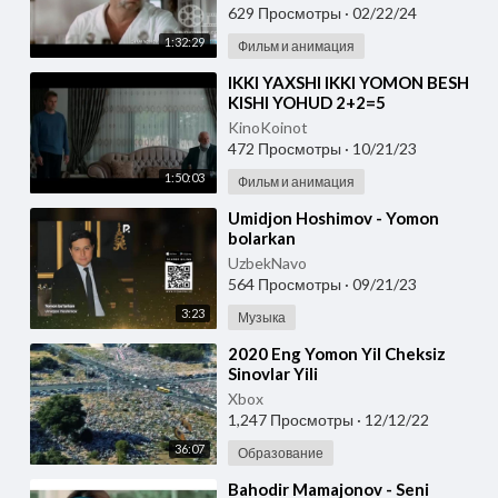
629 Просмотры
·
02/22/24
1:32:29
Фильм и анимация
⁣IKKI YAXSHI IKKI YOMON BESH
KISHI YOHUD 2+2=5
#KINOPREMYERA O'ZBEK
KinoKoinot
TILIDA
472 Просмотры
·
10/21/23
1:50:03
Фильм и анимация
⁣Umidjon Hoshimov - Yomon
bolarkan
UzbekNavo
564 Просмотры
·
09/21/23
3:23
Музыка
⁣2020 Eng Yomon Yil Cheksiz
Sinovlar Yili
Xbox
1,247 Просмотры
·
12/12/22
36:07
Образование
⁣Bahodir Mamajonov - Seni