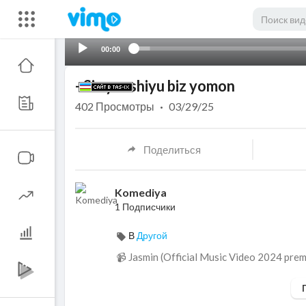
00:00
- Siz yaxshiyu biz yomon
402
Просмотры
·
03/29/25
Поделиться
Komediya
1 Подписчики
В
Другой
📹 Jasmin (Official Music Video 2024 pre