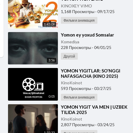
KINOXEY VIMO
1,168 Просмотры
·
09/17/25
Фильм и анимация
1:45:09
⁣Yomon ey yoxud Somsalar
Komediya
228 Просмотры
·
04/01/25
Другой
3:56
⁣YOMON YIGITLAR: SO'NGGI
NAFASGACHA (KINO 2025)
UZBEK TILIDA
KinoKoinot
593 Просмотры
·
03/27/25
0:05
Фильм и анимация
⁣YOMON YIGIT VA MEN | UZBEK
TILIDA 2025
KinoKoinot
2,807 Просмотры
·
03/24/25
1:32:33