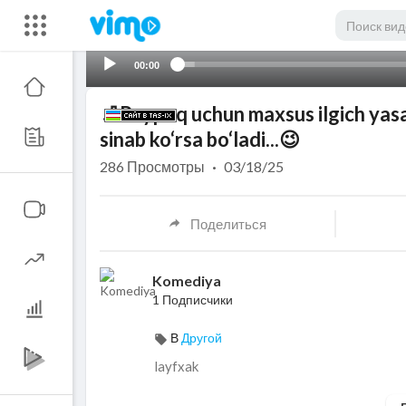
00:00
🧦Paypoq uchun maxsus ilgich ya
sinab ko‘rsa bo‘ladi...😉
286
Просмотры
·
03/18/25
Поделиться
Komediya
1 Подписчики
В
Другой
layfxak