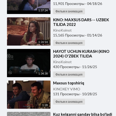
11,901 Просмотры
·
04/18/26
1:37:24
Фильм и анимация
⁣KINO: MAXSUS DARS -- UZBEK
TILIDA 2022
KinoKoinot
15,165 Просмотры
·
01/14/26
1:26:14
Фильм и анимация
⁣HAYOT UCHUN KURASH (KINO
2024) O'ZBEK TILIDA
KinoKoinot
430 Просмотры
·
11/26/25
1:34:38
Фильм и анимация
⁣Maxsus topshiriq
KINOXEY VIMO
131 Просмотры
·
10/28/25
Фильм и анимация
1:28
⁣Kuz kelganni qanday bilsa bo'ladi