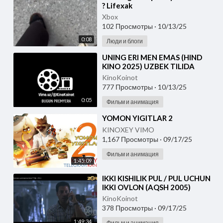
? Lifexak
Xbox
102 Просмотры
·
10/13/25
0:08
Люди и блоги
⁣UNING ERI MEN EMAS (HIND
KINO 2025) UZBEK TILIDA
KinoKoinot
777 Просмотры
·
10/13/25
0:05
Фильм и анимация
⁣YOMON YIGITLAR 2
KINOXEY VIMO
1,167 Просмотры
·
09/17/25
Фильм и анимация
1:45:09
⁣IKKI KISHILIK PUL / PUL UCHUN
IKKI OVLON (AQSH 2005)
UZBEK TILIDA
KinoKoinot
378 Просмотры
·
09/17/25
1:49:34
Фильм и анимация