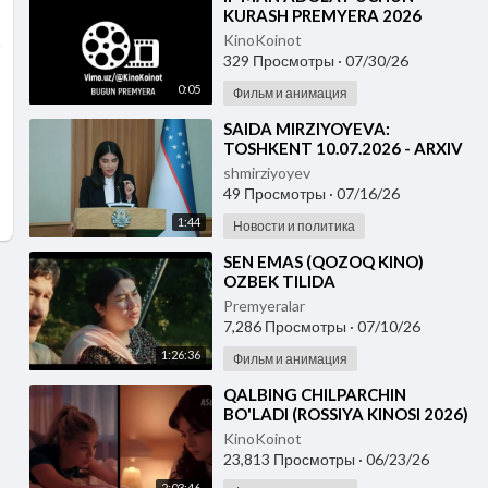
KURASH PREMYERA 2026
UZBEK TILIDA
KinoKoinot
329 Просмотры
·
07/30/26
0:05
Фильм и анимация
⁣⁣SAIDA MIRZIYOYEVA:
TOSHKENT 10.07.2026 - ARXIV
UCHUN
shmirziyoyev
49 Просмотры
·
07/16/26
1:44
Новости и политика
⁣SEN EMAS (QOZOQ KINO)
OZBEK TILIDA
Premyeralar
7,286 Просмотры
·
07/10/26
1:26:36
Фильм и анимация
⁣QALBING CHILPARCHIN
BO'LADI (ROSSIYA KINOSI 2026)
O'ZBEK TILIDA
KinoKoinot
23,813 Просмотры
·
06/23/26
2:03:46