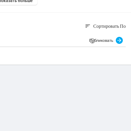
Показать больше
Сортировать По
sort
Публиковать