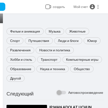
создать
Мой счет
Фильм и анимация
Музыка
Животные
Спорт
Путешествия
Люди и блоги
Юмор
Развлечения
Новости и политика
Хобби и стиль
Транспорт
Компьютерные игры
Образование
Наука и техника
Общество
Другой
Автовоспроизведение
Следующий
⁣IP MAN ADOLAT UCHUN