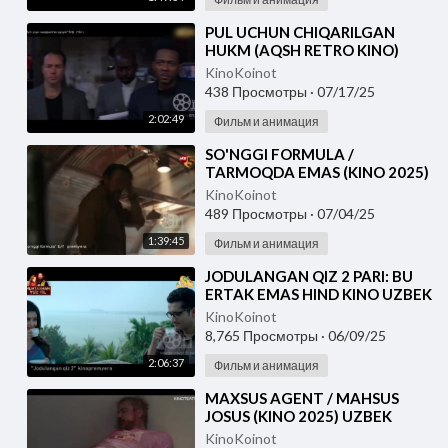
⁣PUL UCHUN CHIQARILGAN
HUKM (AQSH RETRO KINO)
UZBEK TILIDA
KinoKoinot
438 Просмотры
·
07/17/25
2:02:49
Фильм и анимация
⁣SO'NGGI FORMULA /
TARMOQDA EMAS (KINO 2025)
UZBEK TILIDA
KinoKoinot
489 Просмотры
·
07/04/25
1:39:45
Фильм и анимация
⁣JODULANGAN QIZ 2 PARI: BU
ERTAK EMAS HIND KINO UZBEK
TILIDA
KinoKoinot
8,765 Просмотры
·
06/09/25
2:06:37
Фильм и анимация
⁣MAXSUS AGENT / MAHSUS
JOSUS (KINO 2025) UZBEK
TILIDA
KinoKoinot