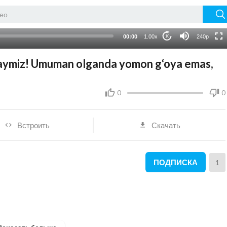
HD
auto
00:00
1.00x
240p
10
saymiz! Umuman olganda yomon g‘oya emas,
0
0
Встроить
Скачать
ПОДПИСКА
1