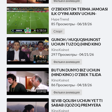
Фильм и анимация
⁣O'ZBEKISTON TERMA JAMOASI
ILK O'YINI ARXIV UCHUN-
FUTBOOL BO'YICHA JAHON
HypeTrend
CHEMPIONATI
85 Просмотры
·
06/18/26
1:58:16
Спорт
⁣GUNOH / HUQUQSHUNOST
UCHUN TUZOQ (HIND KINO
2001) UZBEK TILIDA
KinoKoinot
297 Просмотры
·
04/21/26
2:12:57
Фильм и анимация
⁣BUTUN DUNYO BIZ UCHUN
(HIND KINO ) O'ZBEK TILIDA
KinoKoinot
86 Просмотры
·
04/18/26
2:19:02
Фильм и анимация
⁣SEVIB QOLISH UCHUN YETTI
SABAB (QOZOQ PREMYERA
2026) O'ZBEK TILIDA
KinoKoinot