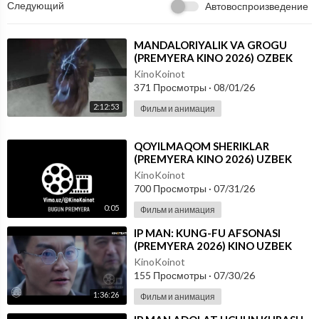
Следующий
Автовоспроизведение
⁣MANDALORIYALIK VA GROGU
(PREMYERA KINO 2026) OZBEK
TILIDA
KinoKoinot
371 Просмотры
·
08/01/26
2:12:53
Фильм и анимация
⁣QOYILMAQOM SHERIKLAR
(PREMYERA KINO 2026) UZBEK
TILIDA
KinoKoinot
700 Просмотры
·
07/31/26
0:05
Фильм и анимация
⁣IP MAN: KUNG-FU AFSONASI
(PREMYERA 2026) KINO UZBEK
TILIDA - SKACHAT
KinoKoinot
155 Просмотры
·
07/30/26
1:36:26
Фильм и анимация