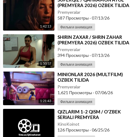
(PREMYERA 2026) OZBEK TILIDA
Premyeralar
587 Просмотры
·
07/13/26
1:42:13
Фильм и анимация
⁣SHIRIN ZAXAR / SHRIN ZAHAR
(PREMYERA 2026) OZBEK TILIDA
Premyeralar
394 Просмотры
·
07/13/26
1:50:57
Фильм и анимация
⁣MINIONLAR 2026 (MULTFILM)
OZBEK TILIDA
Premyeralar
1,621 Просмотры
·
07/06/26
1:21:43
Фильм и анимация
⁣QIZLARIM 1-2 QISM / O'ZBEK
SERIALI PREMYERA
KinoKoinot
126 Просмотры
·
06/25/26