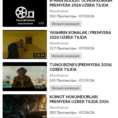
⁣IP MAN ADOLAT UCHUN KURASH
PREMYERA 2026 UZBEK TILIDA
KinoKoinot
361 Просмотры
·
07/30/26
0:05
Фильм и анимация
⁣YASHIRIN XONALAR / PREMYERA
2026 OZBEK TILIDA
KinoKoinot
127 Просмотры
·
07/30/26
1:51:14
Фильм и анимация
⁣TUNGI BIZNES (PREMYERA 2026)
OZBEK TILIDA
KinoKoinot
141 Просмотры
·
07/29/26
1:42:25
Фильм и анимация
⁣KOINOT HUKUMDORLARI
PREMYERA UZBEK TILIDA 2026
KinoKoinot
283 Просмотры
·
07/26/26