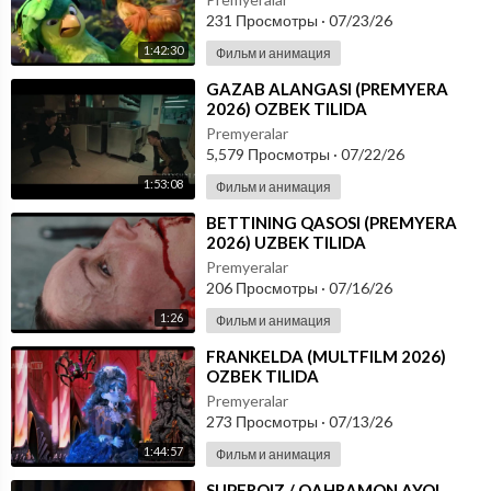
231 Просмотры
·
07/23/26
1:42:30
Фильм и анимация
⁣GAZAB ALANGASI (PREMYERA
2026) OZBEK TILIDA
Premyeralar
5,579 Просмотры
·
07/22/26
1:53:08
Фильм и анимация
⁣BETTINING QASOSI (PREMYERA
2026) UZBEK TILIDA
Premyeralar
206 Просмотры
·
07/16/26
1:26
Фильм и анимация
⁣FRANKELDA (MULTFILM 2026)
OZBEK TILIDA
Premyeralar
273 Просмотры
·
07/13/26
1:44:57
Фильм и анимация
⁣SUPERQIZ / QAHRAMON AYOL