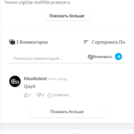
⁣Yomon yigitlar multfilm premyera
Показать больше
1 Комментарии
Сортировать По
sort
Публиковать
KinoKoinot
4 лет назад
Qoyil
2
0
Ответить
Показать больше