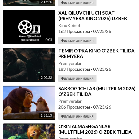
2:15:20
Фильм и анимация
⁣XAL QILUVCHI UCH SOAT
(PREMYERA KINO 2026) UZBEK
TILIDA
KinoKoinot
163 Просмотры
·
07/25/26
0:05
Фильм и анимация
⁣TEMIR O'PKA KINO O'ZBEK TILIDA
PREMYERA
Premyeralar
183 Просмотры
·
07/23/26
2:05:22
Фильм и анимация
⁣SAKROG'ICHLAR (MULTFILM 2026)
O'ZBEK TILIDA
Premyeralar
206 Просмотры
·
07/23/26
1:36:13
Фильм и анимация
⁣O'RIN ALMASHGANLAR
(MULTFILM 2026) O'ZBEK TILIDA
Premyeralar