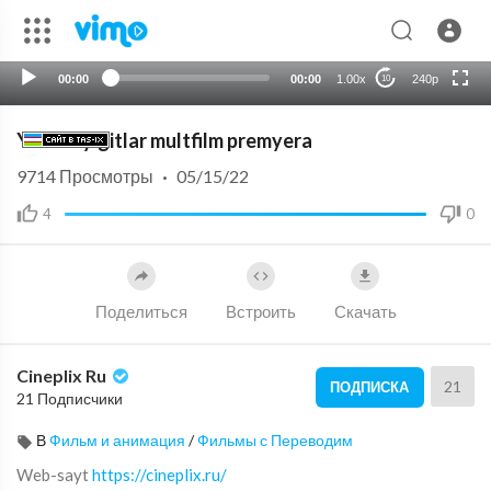
HD
auto
00:00
00:00
1.00x
240p
10
Yomon yigitlar multfilm premyera
9714
Просмотры
·
05/15/22
4
0
Поделиться
Встроить
Скачать
Cineplix Ru
21
ПОДПИСКА
21 Подписчики
В
Фильм и анимация
/
Фильмы с Переводим
Web-sayt ⁣
https://cineplix.ru/