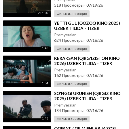
518 Просмотры
·
07/19/26
2:01:02
Фильм и анимация
⁣YETTI GUL (QOZOQ KINO 2025)
UZBEK TILIDA - TIZER
Premyeralar
624 Просмотры
·
07/16/26
1:43
Фильм и анимация
⁣KERAKSAN (QIRG'IZISTON KINO
2026) UZBEK TILIDA - TIZER
Premyeralar
162 Просмотры
·
07/16/26
1:34
Фильм и анимация
⁣SO'NGGI URUNISH (QIRGIZ KINO
2025) UZBEK TILIDA - TIZER
Premyeralar
184 Просмотры
·
07/16/26
1:43
Фильм и анимация
⁣OQIBAT / QILMISHLAR JAZOSI