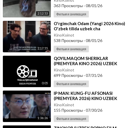
KinoKoinot
363 Просмотры
·
08/01/26
2:12:53
Фильм и анимация
⁣O'rgimchak Odam (Yangi 2026 Kino)
O'zbek tilida uzbek cha
KinoKoinot
538 Просмотры
·
08/01/26
2:17:55
Фильм и анимация
⁣QOYILMAQOM SHERIKLAR
(PREMYERA KINO 2026) UZBEK
TILIDA
KinoKoinot
699 Просмотры
·
07/31/26
0:05
Фильм и анимация
⁣IP MAN: KUNG-FU AFSONASI
(PREMYERA 2026) KINO UZBEK
TILIDA - SKACHAT
KinoKoinot
155 Просмотры
·
07/30/26
1:36:26
Фильм и анимация