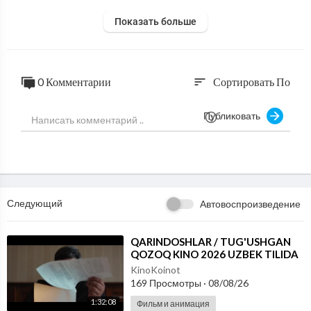
Показать больше
0 Комментарии
Сортировать По
sort
Публиковать
Следующий
Автовоспроизведение
⁣QARINDOSHLAR / TUG'USHGAN
QOZOQ KINO 2026 UZBEK TILIDA
KinoKoinot
169 Просмотры
·
08/08/26
1:32:08
Фильм и анимация