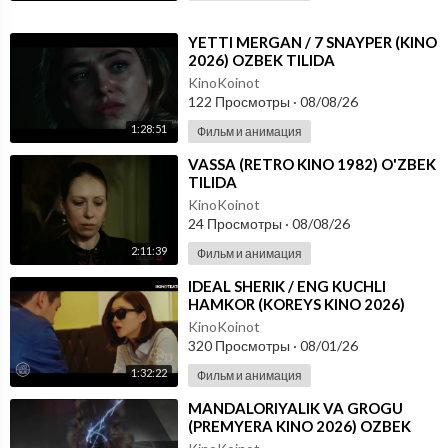
⁣YETTI MERGAN / 7 SNAYPER (KINO
2026) OZBEK TILIDA
KinoKoinot
122 Просмотры
·
08/08/26
1:28:51
Фильм и анимация
⁣VASSA (RETRO KINO 1982) O'ZBEK
TILIDA
KinoKoinot
24 Просмотры
·
08/08/26
2:11:39
Фильм и анимация
⁣IDEAL SHERIK / ENG KUCHLI
HAMKOR (KOREYS KINO 2026)
UZBEK TILIDA
KinoKoinot
320 Просмотры
·
08/01/26
1:32:22
Фильм и анимация
⁣MANDALORIYALIK VA GROGU
(PREMYERA KINO 2026) OZBEK
TILIDA