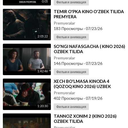
0:05
Фильм и анимация
⁣TEMIR O'PKA KINO O'ZBEK TILIDA
PREMYERA
Premyeralar
183 Просмотры
·
07/23/26
2:05:22
Фильм и анимация
⁣SO'NGI NAFASGACHA ( KINO 2026)
OZBEK TILIDA
Premyeralar
146 Просмотры
·
07/23/26
1:42:46
Фильм и анимация
⁣XECH BO'LMASA KINODA 4
(QOZOQ KINO 2026) UZBEK
TILIDA
Premyeralar
402 Просмотры
·
07/19/26
1:20:30
Фильм и анимация
⁣TANNOZ XONIM 2 (KINO 2026)
OZBEK TILIDA
Premyeralar