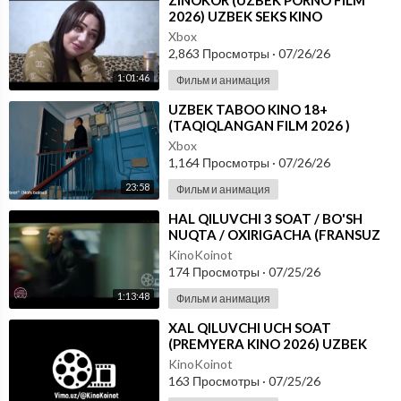
⁣ZINOKOR (UZBEK PORNO FILM
2026) UZBEK SEKS KINO
Xbox
2,863 Просмотры
·
07/26/26
1:01:46
Фильм и анимация
⁣UZBEK TABOO KINO 18+
(TAQIQLANGAN FILM 2026 )
Xbox
1,164 Просмотры
·
07/26/26
23:58
Фильм и анимация
⁣HAL QILUVCHI 3 SOAT / BO'SH
NUQTA / OXIRIGACHA (FRANSUZ
KINO 2010) O'ZBEK TILIDA
KinoKoinot
174 Просмотры
·
07/25/26
1:13:48
Фильм и анимация
⁣XAL QILUVCHI UCH SOAT
(PREMYERA KINO 2026) UZBEK
TILIDA
KinoKoinot
163 Просмотры
·
07/25/26