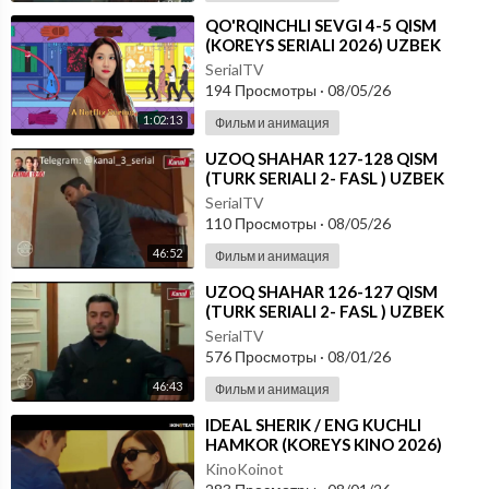
⁣⁣QO'RQINCHLI SEVGI 4-5 QISM
(KOREYS SERIALI 2026) UZBEK
TILIDA
SerialTV
194 Просмотры
·
08/05/26
1:02:13
Фильм и анимация
⁣UZOQ SHAHAR 127-128 QISM
(TURK SERIALI 2- FASL ) UZBEK
TILIDA
SerialTV
110 Просмотры
·
08/05/26
46:52
Фильм и анимация
⁣UZOQ SHAHAR 126-127 QISM
(TURK SERIALI 2- FASL ) UZBEK
TILIDA
SerialTV
576 Просмотры
·
08/01/26
46:43
Фильм и анимация
⁣IDEAL SHERIK / ENG KUCHLI
HAMKOR (KOREYS KINO 2026)
UZBEK TILIDA
KinoKoinot