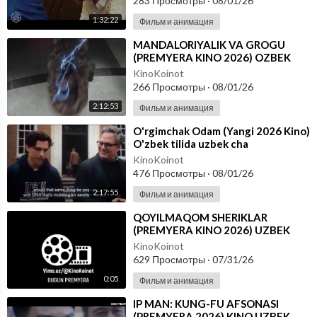
283 Просмотры
·
08/01/26
1:32:22
Фильм и анимация
⁣MANDALORIYALIK VA GROGU
(PREMYERA KINO 2026) OZBEK
TILIDA
KinoKoinot
266 Просмотры
·
08/01/26
2:12:53
Фильм и анимация
⁣O'rgimchak Odam (Yangi 2026 Kino)
O'zbek tilida uzbek cha
KinoKoinot
476 Просмотры
·
08/01/26
2:17:55
Фильм и анимация
⁣QOYILMAQOM SHERIKLAR
(PREMYERA KINO 2026) UZBEK
TILIDA
KinoKoinot
629 Просмотры
·
07/31/26
0:05
Фильм и анимация
⁣IP MAN: KUNG-FU AFSONASI
(PREMYERA 2026) KINO UZBEK