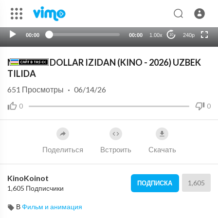
HD
auto
00:00
00:00
1.00x
240p
10
MILLIARD DOLLAR IZIDAN (KINO - 2026) UZBEK
TILIDA
651
Просмотры
·
06/14/26
0
0
Поделиться
Встроить
Скачать
KinoKoinot
1,605
ПОДПИСКА
1,605 Подписчики
В
Фильм и анимация