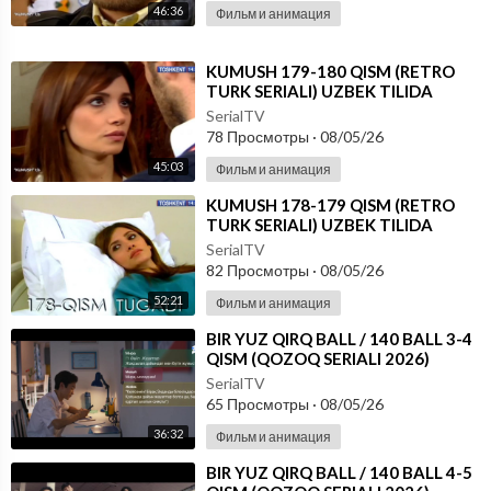
46:36
Фильм и анимация
⁣KUMUSH 179-180 QISM (RETRO
TURK SERIALI) UZBEK TILIDA
SerialTV
78 Просмотры
·
08/05/26
45:03
Фильм и анимация
⁣KUMUSH 178-179 QISM (RETRO
TURK SERIALI) UZBEK TILIDA
SerialTV
82 Просмотры
·
08/05/26
52:21
Фильм и анимация
⁣⁣BIR YUZ QIRQ BALL / 140 BALL 3-4
QISM (QOZOQ SERIALI 2026)
UZBEK TILIDA
SerialTV
65 Просмотры
·
08/05/26
36:32
Фильм и анимация
⁣⁣BIR YUZ QIRQ BALL / 140 BALL 4-5