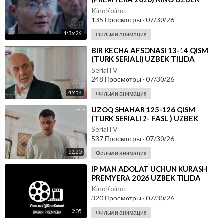
TILIDA - SKACHAT
KinoKoinot
135 Просмотры
·
07/30/26
1:36:26
Фильм и анимация
⁣BIR KECHA AFSONASI 13-14 QISM
(TURK SERIALI) UZBEK TILIDA
SerialTV
248 Просмотры
·
07/30/26
45:58
Фильм и анимация
⁣UZOQ SHAHAR 125-126 QISM
(TURK SERIALI 2- FASL ) UZBEK
TILIDA
SerialTV
537 Просмотры
·
07/30/26
52:20
Фильм и анимация
⁣IP MAN ADOLAT UCHUN KURASH
PREMYERA 2026 UZBEK TILIDA
KinoKoinot
320 Просмотры
·
07/30/26
0:05
Фильм и анимация