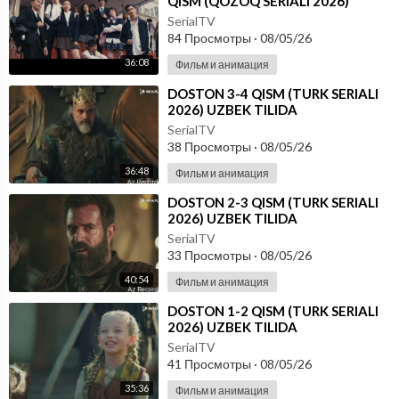
QISM (QOZOQ SERIALI 2026)
UZBEK TILIDA
SerialTV
84 Просмотры
·
08/05/26
36:08
Фильм и анимация
⁣DOSTON 3-4 QISM (TURK SERIALI
2026) UZBEK TILIDA
SerialTV
38 Просмотры
·
08/05/26
36:48
Фильм и анимация
⁣DOSTON 2-3 QISM (TURK SERIALI
2026) UZBEK TILIDA
SerialTV
33 Просмотры
·
08/05/26
40:54
Фильм и анимация
⁣DOSTON 1-2 QISM (TURK SERIALI
2026) UZBEK TILIDA
SerialTV
41 Просмотры
·
08/05/26
35:36
Фильм и анимация