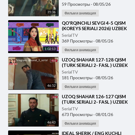
59 Просмотры
·
08/05/26
35:36
Фильм и анимация
⁣⁣QO'RQINCHLI SEVGI 4-5 QISM
(KOREYS SERIALI 2026) UZBEK
TILIDA
SerialTV
369 Просмотры
·
08/05/26
1:02:13
Фильм и анимация
⁣UZOQ SHAHAR 127-128 QISM
(TURK SERIALI 2- FASL ) UZBEK
TILIDA
SerialTV
181 Просмотры
·
08/05/26
46:52
Фильм и анимация
⁣UZOQ SHAHAR 126-127 QISM
(TURK SERIALI 2- FASL ) UZBEK
TILIDA
SerialTV
673 Просмотры
·
08/01/26
46:43
Фильм и анимация
⁣IDEAL SHERIK / ENG KUCHLI