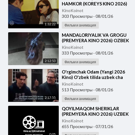
HAMKOR (KOREYS KINO 2026)
UZBEK TILIDA
KinoKoinot
303 Просмотры
·
08/01/26
1:32:22
Фильм и анимация
⁣MANDALORIYALIK VA GROGU
(PREMYERA KINO 2026) OZBEK
TILIDA
KinoKoinot
333 Просмотры
·
08/01/26
2:12:53
Фильм и анимация
⁣O'rgimchak Odam (Yangi 2026
Kino) O'zbek tilida uzbek cha
KinoKoinot
513 Просмотры
·
08/01/26
2:17:55
Фильм и анимация
⁣QOYILMAQOM SHERIKLAR
(PREMYERA KINO 2026) UZBEK
TILIDA
KinoKoinot
655 Просмотры
·
07/31/26
0:05