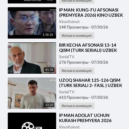
Фильм и анимация
⁣IP MAN: KUNG-FU AFSONASI
(PREMYERA 2026) KINO UZBEK
TILIDA - SKACHAT
KinoKoinot
148 Просмотры
·
07/30/26
1:36:26
Фильм и анимация
⁣BIR KECHA AFSONASI 13-14
QISM (TURK SERIALI) UZBEK
TILIDA
SerialTV
276 Просмотры
·
07/30/26
45:58
Фильм и анимация
⁣UZOQ SHAHAR 125-126 QISM
(TURK SERIALI 2- FASL ) UZBEK
TILIDA
SerialTV
610 Просмотры
·
07/30/26
52:20
Фильм и анимация
⁣IP MAN ADOLAT UCHUN
KURASH PREMYERA 2026
UZBEK TILIDA
KinoKoinot