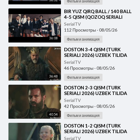
Фильм и анимация
⁣⁣BIR YUZ QIRQ BALL / 140 BALL
4-5 QISM (QOZOQ SERIALI
2026) UZBEK TILIDA
SerialTV
112 Просмотры
·
08/05/26
36:08
Фильм и анимация
⁣DOSTON 3-4 QISM (TURK
SERIALI 2026) UZBEK TILIDA
SerialTV
46 Просмотры
·
08/05/26
36:48
Фильм и анимация
⁣DOSTON 2-3 QISM (TURK
SERIALI 2026) UZBEK TILIDA
SerialTV
42 Просмотры
·
08/05/26
40:54
Фильм и анимация
⁣DOSTON 1-2 QISM (TURK
SERIALI 2026) UZBEK TILIDA
SerialTV