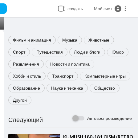
создать
Мой счет
Фильм и анимация
Музыка
Животные
Спорт
Путешествия
Люди и блоги
Юмор
Развлечения
Новости и политика
Хобби и стиль
Транспорт
Компьютерные игры
Образование
Наука и техника
Общество
Другой
Автовоспроизведение
Следующий
⁣KUMUSH 180-181 QISM (RETRO