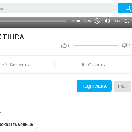
HD
auto
00:00
1.00x
240p
10
K TILIDA
0
0
Встроить
Скачать
ПОДПИСКА
1,605
A
Показать больше