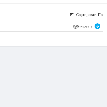
Сортировать По
sort
Публиковать