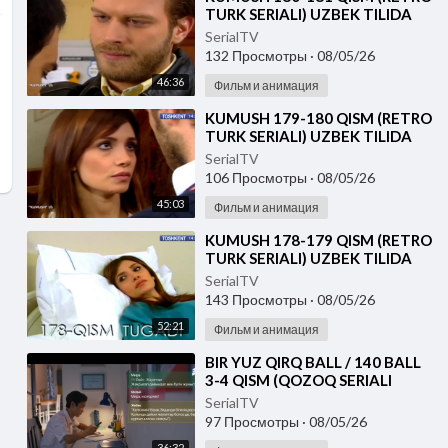
TURK SERIALI) UZBEK TILIDA
SerialTV
132 Просмотры
·
08/05/26
46:36
Фильм и анимация
⁣KUMUSH 179-180 QISM (RETRO
TURK SERIALI) UZBEK TILIDA
SerialTV
106 Просмотры
·
08/05/26
45:03
Фильм и анимация
⁣KUMUSH 178-179 QISM (RETRO
TURK SERIALI) UZBEK TILIDA
SerialTV
143 Просмотры
·
08/05/26
52:21
Фильм и анимация
⁣⁣BIR YUZ QIRQ BALL / 140 BALL
3-4 QISM (QOZOQ SERIALI
2026) UZBEK TILIDA
SerialTV
97 Просмотры
·
08/05/26
36:32