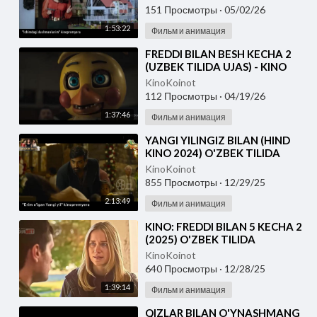
151 Просмотры
·
05/02/26
1:53:22
Фильм и анимация
⁣FREDDI BILAN BESH KECHA 2
(UZBEK TILIDA UJAS) - KINO
2026
KinoKoinot
112 Просмотры
·
04/19/26
1:37:46
Фильм и анимация
⁣YANGI YILINGIZ BILAN (HIND
KINO 2024) O'ZBEK TILIDA
KinoKoinot
855 Просмотры
·
12/29/25
2:13:49
Фильм и анимация
⁣KINO: FREDDI BILAN 5 KECHA 2
(2025) O'ZBEK TILIDA
KinoKoinot
640 Просмотры
·
12/28/25
1:39:14
Фильм и анимация
⁣QIZLAR BILAN O'YNASHMANG