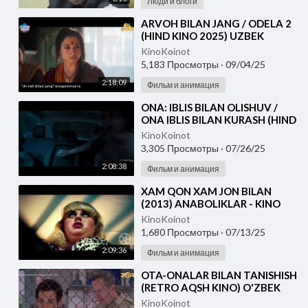
Люди и блоги
⁣ARVOH BILAN JANG / ODELA 2
(HIND KINO 2025) UZBEK
TILIDA
KinoKoinot
5,183 Просмотры
·
09/04/25
2:18:09
Фильм и анимация
⁣ONA: IBLIS BILAN OLISHUV /
ONA IBLIS BILAN KURASH (HIND
KINO 2025) UZBEK TILIDA
KinoKoinot
3,305 Просмотры
·
07/26/25
2:08:38
Фильм и анимация
⁣XAM QON XAM JON BILAN
(2013) ANABOLIKLAR - KINO
UZBEK TILIDA
KinoKoinot
1,680 Просмотры
·
07/13/25
2:09:36
Фильм и анимация
⁣OTA-ONALAR BILAN TANISHISH
(RETRO AQSH KINO) O'ZBEK
TILIDA
KinoKoinot