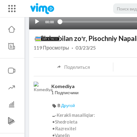
00:00
🔥Sizlar bilan zoʻr, Pisochniy Napa
119
Просмотры
·
03/23/25
Поделиться
Komediya
1 Подписчики
В
Другой
🍳Kerakli masalliqlar:
•Shedroleta
•Razrexitel
•Vanelin