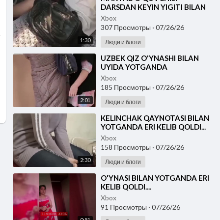
DARSDAN KEYIN YIGITI BILAN
MOSHINADA QOLGA TUSHDI
Xbox
307 Просмотры
·
07/26/26
1:30
Люди и блоги
⁣UZBEK QIZ O'YNASHI BILAN
UYIDA YOTGANDA
QARINDOSHLARI KELIB QOLDI
Xbox
185 Просмотры
·
07/26/26
2:01
Люди и блоги
⁣KELINCHAK QAYNOTASI BILAN
YOTGANDA ERI KELIB QOLDI...
Xbox
158 Просмотры
·
07/26/26
2:30
Люди и блоги
⁣O'YNASI BILAN YOTGANDA ERI
KELIB QOLDI....
Xbox
91 Просмотры
·
07/26/26
0:51