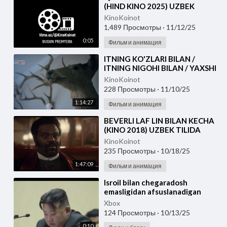
(HIND KINO 2025) UZBEK
TILIDA
KinoKoinot
1,489 Просмотры
·
11/12/25
0:05
Фильм и анимация
⁣ITNING KO'ZLARI BILAN /
ITNING NIGOHI BILAN / YAXSHI
BOLA / YAXSHI KUCHUK
KinoKoinot
228 Просмотры
·
11/10/25
1:14:27
Фильм и анимация
⁣BEVERLI LAF LIN BILAN KECHA
(KINO 2018) UZBEK TILIDA
KinoKoinot
235 Просмотры
·
10/18/25
1:47:09
Фильм и анимация
⁣Isroil bilan chegaradosh
emasligidan afsuslanadigan
yagona davlat shimoliy koreya
Xbox
124 Просмотры
·
10/13/25
0:10