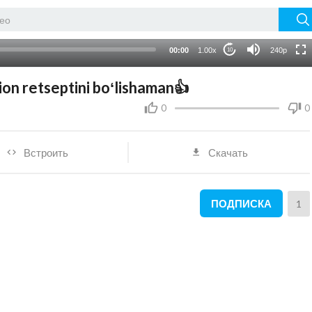
auto
00:00
1.00x
240p
10
lion retseptini boʻlishaman👍
0
0
Встроить
Скачать
ПОДПИСКА
1