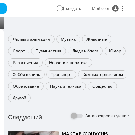
создать
Мой счет
Фильм и анимация
Музыка
Животные
Спорт
Путешествия
Люди и блоги
Юмор
Развлечения
Новости и политика
Хобби и стиль
Транспорт
Компьютерные игры
Образование
Наука и техника
Общество
Другой
Автовоспроизведение
Следующий
⁣MAKTAB O'QUVCHISI