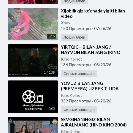
Люди и блоги
⁣Xijoblik qiz ko'chada yigiti bilan
video
Xbox
150 Просмотры
·
07/26/26
0:15
Люди и блоги
⁣YIRTQICH BILAN JANG /
HAYVON BILAN JANG (KINO
2026) O'ZBEK TILIDA
KinoKoinot
136 Просмотры
·
05/23/26
1:45:59
Фильм и анимация
⁣YOVUZ BILAN JANG
(PREMYERA) UZBEK TILIDA
KinoKoinot
339 Просмотры
·
05/20/26
0:05
Фильм и анимация
⁣SEVGINANINGIZ BILAN
AJRALMANG (HIND KINO 2004)
UZBEK TILIDA
KinoKoinot