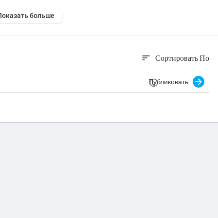
Показать больше
Сортировать По
sort
Публиковать