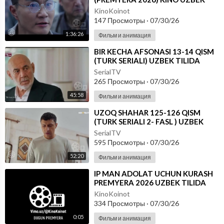
TILIDA - SKACHAT
KinoKoinot
147 Просмотры
·
07/30/26
1:36:26
Фильм и анимация
⁣BIR KECHA AFSONASI 13-14 QISM
(TURK SERIALI) UZBEK TILIDA
SerialTV
265 Просмотры
·
07/30/26
45:58
Фильм и анимация
⁣UZOQ SHAHAR 125-126 QISM
(TURK SERIALI 2- FASL ) UZBEK
TILIDA
SerialTV
595 Просмотры
·
07/30/26
52:20
Фильм и анимация
⁣IP MAN ADOLAT UCHUN KURASH
PREMYERA 2026 UZBEK TILIDA
KinoKoinot
334 Просмотры
·
07/30/26
0:05
Фильм и анимация