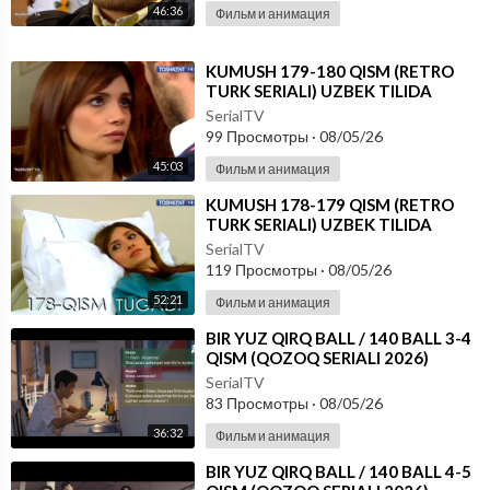
46:36
Фильм и анимация
⁣KUMUSH 179-180 QISM (RETRO
TURK SERIALI) UZBEK TILIDA
SerialTV
99 Просмотры
·
08/05/26
45:03
Фильм и анимация
⁣KUMUSH 178-179 QISM (RETRO
TURK SERIALI) UZBEK TILIDA
SerialTV
119 Просмотры
·
08/05/26
52:21
Фильм и анимация
⁣⁣BIR YUZ QIRQ BALL / 140 BALL 3-4
QISM (QOZOQ SERIALI 2026)
UZBEK TILIDA
SerialTV
83 Просмотры
·
08/05/26
36:32
Фильм и анимация
⁣⁣BIR YUZ QIRQ BALL / 140 BALL 4-5