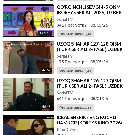
⁣⁣QO'RQINCHLI SEVGI 4-5 QISM
(KOREYS SERIALI 2026) UZBEK
TILIDA
SerialTV
341 Просмотры
·
08/05/26
1:02:13
Фильм и анимация
⁣UZOQ SHAHAR 127-128 QISM
(TURK SERIALI 2- FASL ) UZBEK
TILIDA
SerialTV
175 Просмотры
·
08/05/26
46:52
Фильм и анимация
⁣UZOQ SHAHAR 126-127 QISM
(TURK SERIALI 2- FASL ) UZBEK
TILIDA
SerialTV
641 Просмотры
·
08/01/26
46:43
Фильм и анимация
⁣IDEAL SHERIK / ENG KUCHLI
HAMKOR (KOREYS KINO 2026)
UZBEK TILIDA
KinoKoinot