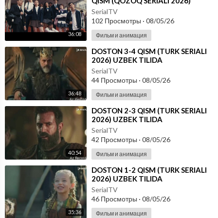
QISM (QOZOQ SERIALI 2026)
UZBEK TILIDA
SerialTV
102 Просмотры
·
08/05/26
36:08
Фильм и анимация
⁣DOSTON 3-4 QISM (TURK SERIALI
2026) UZBEK TILIDA
SerialTV
44 Просмотры
·
08/05/26
36:48
Фильм и анимация
⁣DOSTON 2-3 QISM (TURK SERIALI
2026) UZBEK TILIDA
SerialTV
42 Просмотры
·
08/05/26
40:54
Фильм и анимация
⁣DOSTON 1-2 QISM (TURK SERIALI
2026) UZBEK TILIDA
SerialTV
46 Просмотры
·
08/05/26
35:36
Фильм и анимация