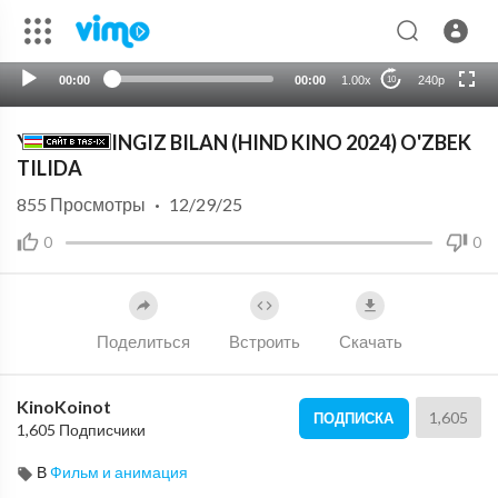
HD
auto
00:00
00:00
1.00x
240p
10
YANGI YILINGIZ BILAN (HIND KINO 2024) O'ZBEK
TILIDA
855
Просмотры
·
12/29/25
0
0
Поделиться
Встроить
Скачать
KinoKoinot
1,605
ПОДПИСКА
1,605 Подписчики
В
Фильм и анимация