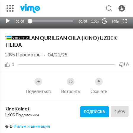
HD
auto
00:00
00:00
1.00x
240p
10
TEZLIK BILAN QURILGAN OILA (KINO) UZBEK
TILIDA
1396
Просмотры
·
04/21/25
0
0
Поделиться
Встроить
Скачать
KinoKoinot
1,605
ПОДПИСКА
1,605 Подписчики
В
Фильм и анимация