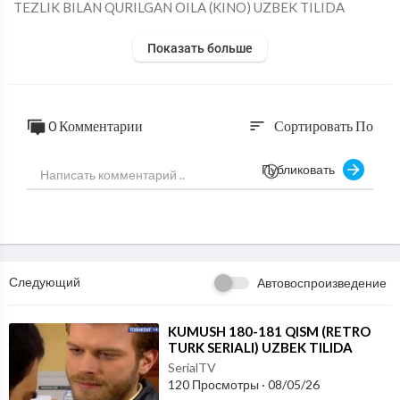
⁣TEZLIK BILAN QURILGAN OILA (KINO) UZBEK TILIDA
Показать больше
0 Комментарии
Сортировать По
sort
Публиковать
Следующий
Автовоспроизведение
⁣KUMUSH 180-181 QISM (RETRO
TURK SERIALI) UZBEK TILIDA
SerialTV
120 Просмотры
·
08/05/26