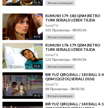
46:36
Фильм и анимация
⁣KUMUSH 179-180 QISM (RETRO
TURK SERIALI) UZBEK TILIDA
SerialTV
101 Просмотры
·
08/05/26
45:03
Фильм и анимация
⁣KUMUSH 178-179 QISM (RETRO
TURK SERIALI) UZBEK TILIDA
SerialTV
122 Просмотры
·
08/05/26
52:21
Фильм и анимация
⁣⁣BIR YUZ QIRQ BALL / 140 BALL 3-4
QISM (QOZOQ SERIALI 2026)
UZBEK TILIDA
SerialTV
88 Просмотры
·
08/05/26
36:32
Фильм и анимация
⁣⁣BIR YUZ QIRQ BALL / 140 BALL 4-5