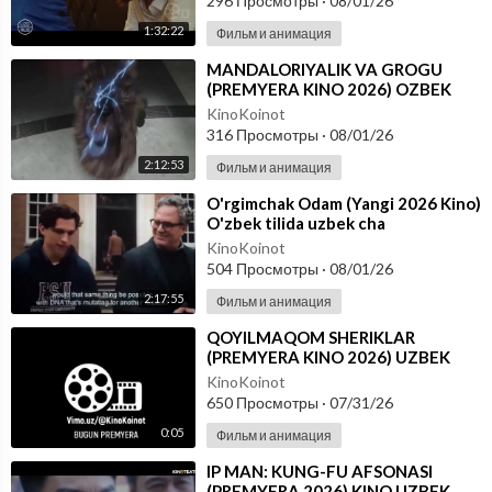
296 Просмотры
·
08/01/26
1:32:22
Фильм и анимация
⁣MANDALORIYALIK VA GROGU
(PREMYERA KINO 2026) OZBEK
TILIDA
KinoKoinot
316 Просмотры
·
08/01/26
2:12:53
Фильм и анимация
⁣O'rgimchak Odam (Yangi 2026 Kino)
O'zbek tilida uzbek cha
KinoKoinot
504 Просмотры
·
08/01/26
2:17:55
Фильм и анимация
⁣QOYILMAQOM SHERIKLAR
(PREMYERA KINO 2026) UZBEK
TILIDA
KinoKoinot
650 Просмотры
·
07/31/26
0:05
Фильм и анимация
⁣IP MAN: KUNG-FU AFSONASI
(PREMYERA 2026) KINO UZBEK