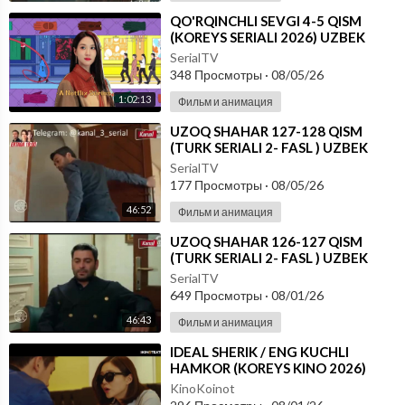
⁣⁣QO'RQINCHLI SEVGI 4-5 QISM
(KOREYS SERIALI 2026) UZBEK
TILIDA
SerialTV
348 Просмотры
·
08/05/26
1:02:13
Фильм и анимация
⁣UZOQ SHAHAR 127-128 QISM
(TURK SERIALI 2- FASL ) UZBEK
TILIDA
SerialTV
177 Просмотры
·
08/05/26
46:52
Фильм и анимация
⁣UZOQ SHAHAR 126-127 QISM
(TURK SERIALI 2- FASL ) UZBEK
TILIDA
SerialTV
649 Просмотры
·
08/01/26
46:43
Фильм и анимация
⁣IDEAL SHERIK / ENG KUCHLI
HAMKOR (KOREYS KINO 2026)
UZBEK TILIDA
KinoKoinot