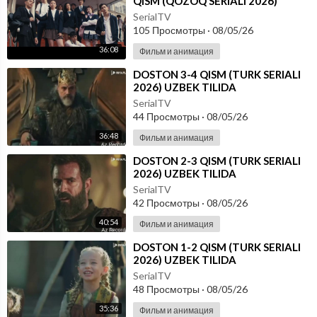
QISM (QOZOQ SERIALI 2026)
UZBEK TILIDA
SerialTV
105 Просмотры
·
08/05/26
36:08
Фильм и анимация
⁣DOSTON 3-4 QISM (TURK SERIALI
2026) UZBEK TILIDA
SerialTV
44 Просмотры
·
08/05/26
36:48
Фильм и анимация
⁣DOSTON 2-3 QISM (TURK SERIALI
2026) UZBEK TILIDA
SerialTV
42 Просмотры
·
08/05/26
40:54
Фильм и анимация
⁣DOSTON 1-2 QISM (TURK SERIALI
2026) UZBEK TILIDA
SerialTV
48 Просмотры
·
08/05/26
35:36
Фильм и анимация