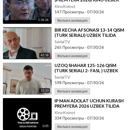
TILIDA - SKACHAT
KinoKoinot
147 Просмотры
·
07/30/26
1:36:26
Фильм и анимация
⁣BIR KECHA AFSONASI 13-14 QISM
(TURK SERIALI) UZBEK TILIDA
SerialTV
265 Просмотры
·
07/30/26
45:58
Фильм и анимация
⁣UZOQ SHAHAR 125-126 QISM
(TURK SERIALI 2- FASL ) UZBEK
TILIDA
SerialTV
598 Просмотры
·
07/30/26
52:20
Фильм и анимация
⁣IP MAN ADOLAT UCHUN KURASH
PREMYERA 2026 UZBEK TILIDA
KinoKoinot
334 Просмотры
·
07/30/26
0:05
Фильм и анимация