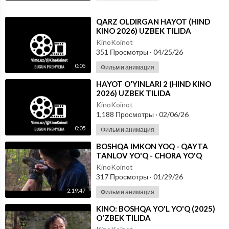
⁣QARZ OLDIRGAN HAYOT (HIND
KINO 2026) UZBEK TILIDA
KinoKoinot
351 Просмотры
·
04/25/26
0:05
Фильм и анимация
⁣HAYOT O'YINLARI 2 (HIND KINO
2026) UZBEK TILIDA
KinoKoinot
1,188 Просмотры
·
02/06/26
0:05
Фильм и анимация
⁣BOSHQA IMKON YOQ - QAYTA
TANLOV YO'Q - CHORA YO'Q
(KOREYS KINO 2026) O'ZBEK
KinoKoinot
TILIDA
317 Просмотры
·
01/29/26
2:19:47
Фильм и анимация
⁣KINO: BOSHQA YO'L YO'Q (2025)
O'ZBEK TILIDA