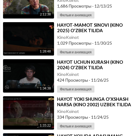
KinoKoinot
1,686 Просмотры
·
12/13/25
2:12:38
Фильм и анимация
⁣HAYOT-MAMOT SINOVI (KINO
2025) O'ZBEK TILIDA
KinoKoinot
1,029 Просмотры
·
11/30/25
1:28:48
Фильм и анимация
⁣HAYOT UCHUN KURASH (KINO
2024) O'ZBEK TILIDA
KinoKoinot
424 Просмотры
·
11/26/25
1:34:38
Фильм и анимация
⁣HAYOT YOKI SHUNGA O'XSHASH
NARSA (KINO 2002) UZBEK TILIDA
KinoKoinot
334 Просмотры
·
11/24/25
1:35:22
Фильм и анимация