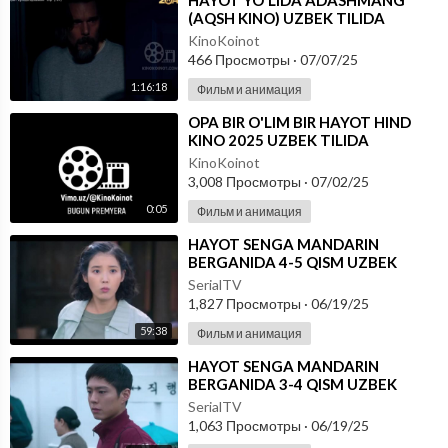
⁣HAYOT YO'LIDA ADASHMANG
(AQSH KINO) UZBEK TILIDA
KinoKoinot
466 Просмотры
·
07/07/25
1:16:18
Фильм и анимация
⁣OPA BIR O'LIM BIR HAYOT HIND
KINO 2025 UZBEK TILIDA
KinoKoinot
3,008 Просмотры
·
07/02/25
0:05
Фильм и анимация
⁣HAYOT SENGA MANDARIN
BERGANIDA 4-5 QISM UZBEK
TILIDA - SKACHAT
SerialTV
1,827 Просмотры
·
06/19/25
59:38
Фильм и анимация
⁣HAYOT SENGA MANDARIN
BERGANIDA 3-4 QISM UZBEK
TILIDA - SKACHAT
SerialTV
1,063 Просмотры
·
06/19/25