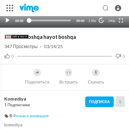
auto
00:00
00:00
1.00x
240p
10
Internet boshqa hayot boshqa
347
Просмотры
·
03/14/25
0
0
Поделиться
Встроить
Скачать
Komediya
1
ПОДПИСКА
1 Подписчики
В
Фильм и анимация
komediya