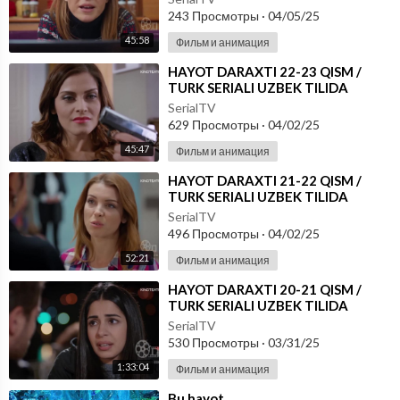
243 Просмотры
·
04/05/25
45:58
Фильм и анимация
⁣HAYOT DARAXTI 22-23 QISM /
TURK SERIALI UZBEK TILIDA
SerialTV
629 Просмотры
·
04/02/25
45:47
Фильм и анимация
⁣HAYOT DARAXTI 21-22 QISM /
TURK SERIALI UZBEK TILIDA
SerialTV
496 Просмотры
·
04/02/25
52:21
Фильм и анимация
⁣HAYOT DARAXTI 20-21 QISM /
TURK SERIALI UZBEK TILIDA
SerialTV
530 Просмотры
·
03/31/25
1:33:04
Фильм и анимация
⁣Bu hayot