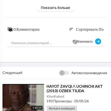
Показать больше
0 Комментарии
Сортировать По
sort
Публиковать
Следующий
Автовоспроизведение
⁣HAYOT ZAVQI /\ UCHINCHI AKT
(2010) OZBEK TILIDA
KinoKoinot
190 Просмотры
·
05/05/26
1:49:19
Фильм и анимация