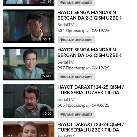
1:04:30
Фильм и анимация
⁣HAYOT SENGA MANDARIN
BERGANIDA 2-3 QISM UZBEK
TILIDA
SerialTV
534 Просмотры
·
06/19/25
55:00
Фильм и анимация
⁣HAYOT SENGA MANDARIN
BERGANIDA 1-2 QISM UZBEK
TILIDA
SerialTV
997 Просмотры
·
06/19/25
58:41
Фильм и анимация
⁣HAYOT DARAXTI 24-25 QISM /
TURK SERIALI UZBEK TILIDA
SerialTV
505 Просмотры
·
04/05/25
45:50
Фильм и анимация
⁣HAYOT DARAXTI 23-24 QISM /
TURK SERIALI UZBEK TILIDA
SerialTV