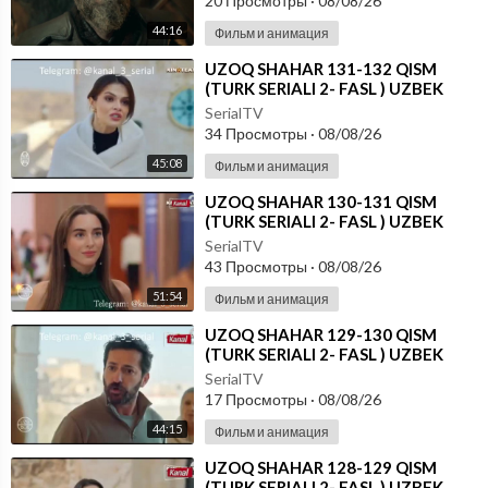
20 Просмотры
·
08/08/26
44:16
Фильм и анимация
⁣UZOQ SHAHAR 131-132 QISM
(TURK SERIALI 2- FASL ) UZBEK
TILIDA
SerialTV
34 Просмотры
·
08/08/26
45:08
Фильм и анимация
⁣UZOQ SHAHAR 130-131 QISM
(TURK SERIALI 2- FASL ) UZBEK
TILIDA
SerialTV
43 Просмотры
·
08/08/26
51:54
Фильм и анимация
⁣UZOQ SHAHAR 129-130 QISM
(TURK SERIALI 2- FASL ) UZBEK
TILIDA
SerialTV
17 Просмотры
·
08/08/26
44:15
Фильм и анимация
⁣UZOQ SHAHAR 128-129 QISM
(TURK SERIALI 2- FASL ) UZBEK