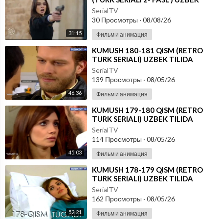
TILIDA
SerialTV
30 Просмотры
·
08/08/26
31:15
Фильм и анимация
⁣KUMUSH 180-181 QISM (RETRO
TURK SERIALI) UZBEK TILIDA
SerialTV
139 Просмотры
·
08/05/26
46:36
Фильм и анимация
⁣KUMUSH 179-180 QISM (RETRO
TURK SERIALI) UZBEK TILIDA
SerialTV
114 Просмотры
·
08/05/26
45:03
Фильм и анимация
⁣KUMUSH 178-179 QISM (RETRO
TURK SERIALI) UZBEK TILIDA
SerialTV
162 Просмотры
·
08/05/26
52:21
Фильм и анимация