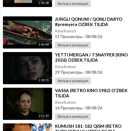
1:32:08
Фильм и анимация
⁣JUNGLI QONUNI / QONLI DARYO
#premyera OZBEK TILIDA
KinoKoinot
51 Просмотры
·
08/08/26
1:46:48
Фильм и анимация
⁣YETTI MERGAN / 7 SNAYPER (KINO
2026) OZBEK TILIDA
KinoKoinot
29 Просмотры
·
08/08/26
1:28:51
Фильм и анимация
⁣VASSA (RETRO KINO 1982) O'ZBEK
TILIDA
KinoKoinot
16 Просмотры
·
08/08/26
2:11:39
Фильм и анимация
⁣KUMUSH 181-182 QISM (RETRO