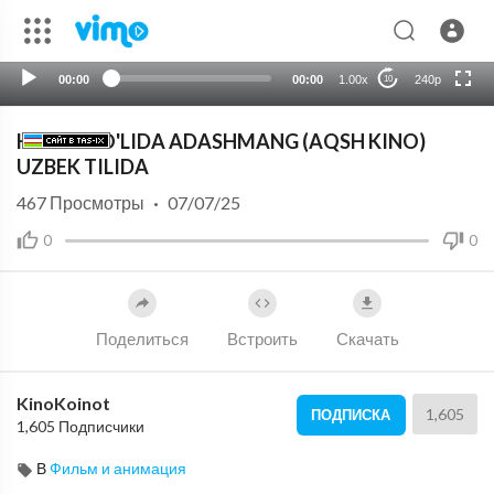
HD
auto
00:00
00:00
1.00x
240p
10
HAYOT YO'LIDA ADASHMANG (AQSH KINO)
UZBEK TILIDA
467
Просмотры
·
07/07/25
0
0
Поделиться
Встроить
Скачать
KinoKoinot
1,605
ПОДПИСКА
1,605 Подписчики
В
Фильм и анимация