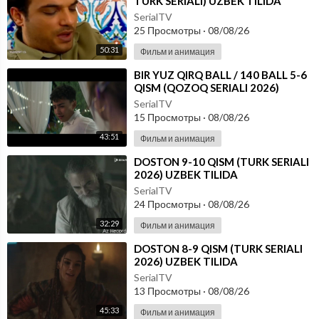
TURK SERIALI) UZBEK TILIDA
SerialTV
25 Просмотры
·
08/08/26
50:31
Фильм и анимация
⁣⁣BIR YUZ QIRQ BALL / 140 BALL 5-6
QISM (QOZOQ SERIALI 2026)
UZBEK TILIDA
SerialTV
15 Просмотры
·
08/08/26
43:51
Фильм и анимация
⁣DOSTON 9-10 QISM (TURK SERIALI
2026) UZBEK TILIDA
SerialTV
24 Просмотры
·
08/08/26
32:29
Фильм и анимация
⁣DOSTON 8-9 QISM (TURK SERIALI
2026) UZBEK TILIDA
SerialTV
13 Просмотры
·
08/08/26
45:33
Фильм и анимация