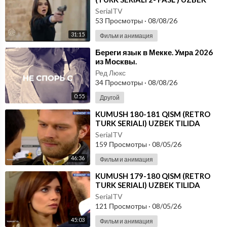
TILIDA
SerialTV
53 Просмотры
·
08/08/26
31:15
Фильм и анимация
⁣Береги язык в Мекке. ⁣Умра 2026
из Москвы.
Ред Люкс
34 Просмотры
·
08/08/26
0:55
Другой
⁣KUMUSH 180-181 QISM (RETRO
TURK SERIALI) UZBEK TILIDA
SerialTV
159 Просмотры
·
08/05/26
46:36
Фильм и анимация
⁣KUMUSH 179-180 QISM (RETRO
TURK SERIALI) UZBEK TILIDA
SerialTV
121 Просмотры
·
08/05/26
45:03
Фильм и анимация