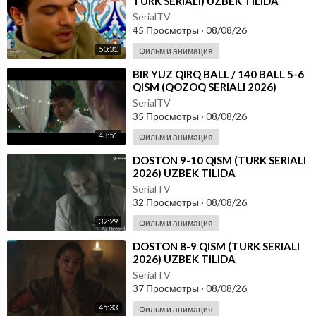
TURK SERIALI) UZBEK TILIDA
SerialTV
45 Просмотры
·
08/08/26
50:31
Фильм и анимация
⁣⁣BIR YUZ QIRQ BALL / 140 BALL 5-6
QISM (QOZOQ SERIALI 2026)
UZBEK TILIDA
SerialTV
35 Просмотры
·
08/08/26
43:51
Фильм и анимация
⁣DOSTON 9-10 QISM (TURK SERIALI
2026) UZBEK TILIDA
SerialTV
32 Просмотры
·
08/08/26
32:29
Фильм и анимация
⁣DOSTON 8-9 QISM (TURK SERIALI
2026) UZBEK TILIDA
SerialTV
37 Просмотры
·
08/08/26
45:33
Фильм и анимация