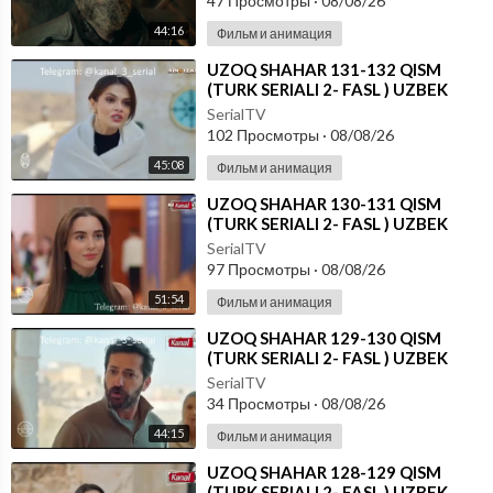
47 Просмотры
·
08/08/26
44:16
Фильм и анимация
⁣UZOQ SHAHAR 131-132 QISM
(TURK SERIALI 2- FASL ) UZBEK
TILIDA
SerialTV
102 Просмотры
·
08/08/26
45:08
Фильм и анимация
⁣UZOQ SHAHAR 130-131 QISM
(TURK SERIALI 2- FASL ) UZBEK
TILIDA
SerialTV
97 Просмотры
·
08/08/26
51:54
Фильм и анимация
⁣UZOQ SHAHAR 129-130 QISM
(TURK SERIALI 2- FASL ) UZBEK
TILIDA
SerialTV
34 Просмотры
·
08/08/26
44:15
Фильм и анимация
⁣UZOQ SHAHAR 128-129 QISM
(TURK SERIALI 2- FASL ) UZBEK