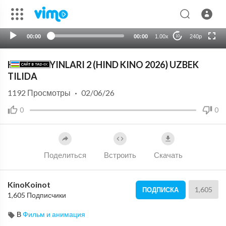
HD
auto
00:00
00:00
1.00x
240p
10
HAYOT O'YINLARI 2 (HIND KINO 2026) UZBEK
TILIDA
1192
Просмотры
·
02/06/26
0
0
Поделиться
Встроить
Скачать
KinoKoinot
1,605
ПОДПИСКА
1,605 Подписчики
В
Фильм и анимация