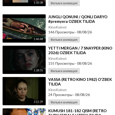
1:32:08
Фильм и анимация
⁣JUNGLI QONUNI / QONLI DARYO
#premyera OZBEK TILIDA
KinoKoinot
146 Просмотры
·
08/08/26
1:46:48
Фильм и анимация
⁣YETTI MERGAN / 7 SNAYPER (KINO
2026) OZBEK TILIDA
KinoKoinot
155 Просмотры
·
08/08/26
1:28:51
Фильм и анимация
⁣VASSA (RETRO KINO 1982) O'ZBEK
TILIDA
KinoKoinot
24 Просмотры
·
08/08/26
2:11:39
Фильм и анимация
⁣KUMUSH 181-182 QISM (RETRO