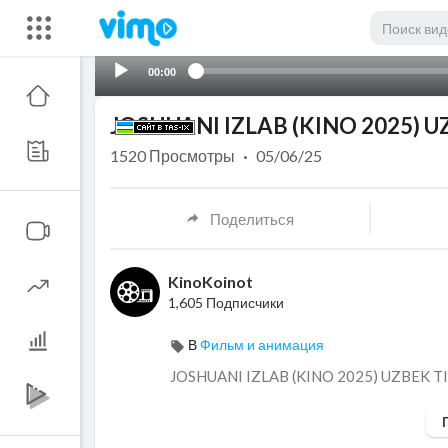
00:00
JOSHUANI IZLAB (KINO 2025) U
1520
Просмотры
·
05/06/25
Поделиться
KinoKoinot
1,605 Подписчики
В
Фильм и анимация
⁣JOSHUANI IZLAB (KINO 2025) UZBEK T