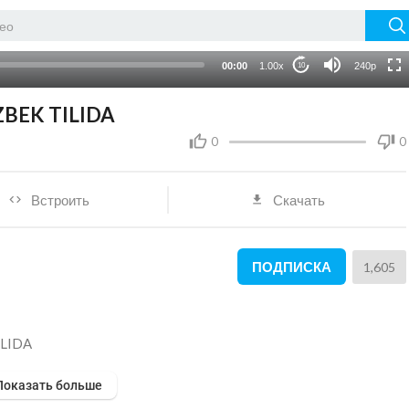
HD
auto
00:00
1.00x
240p
10
ZBEK TILIDA
0
0
Встроить
Скачать
ПОДПИСКА
1,605
ILIDA
Показать больше