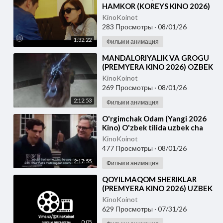
HAMKOR (KOREYS KINO 2026)
UZBEK TILIDA
KinoKoinot
283 Просмотры
·
08/01/26
1:32:22
Фильм и анимация
⁣MANDALORIYALIK VA GROGU
(PREMYERA KINO 2026) OZBEK
TILIDA
KinoKoinot
269 Просмотры
·
08/01/26
2:12:53
Фильм и анимация
⁣O'rgimchak Odam (Yangi 2026
Kino) O'zbek tilida uzbek cha
KinoKoinot
477 Просмотры
·
08/01/26
2:17:55
Фильм и анимация
⁣QOYILMAQOM SHERIKLAR
(PREMYERA KINO 2026) UZBEK
TILIDA
KinoKoinot
629 Просмотры
·
07/31/26
0:05