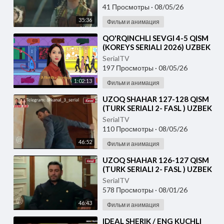
41 Просмотры
·
08/05/26
35:36
Фильм и анимация
⁣⁣QO'RQINCHLI SEVGI 4-5 QISM
(KOREYS SERIALI 2026) UZBEK
TILIDA
SerialTV
197 Просмотры
·
08/05/26
1:02:13
Фильм и анимация
⁣UZOQ SHAHAR 127-128 QISM
(TURK SERIALI 2- FASL ) UZBEK
TILIDA
SerialTV
110 Просмотры
·
08/05/26
46:52
Фильм и анимация
⁣UZOQ SHAHAR 126-127 QISM
(TURK SERIALI 2- FASL ) UZBEK
TILIDA
SerialTV
578 Просмотры
·
08/01/26
46:43
Фильм и анимация
⁣IDEAL SHERIK / ENG KUCHLI