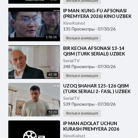
Фильм и анимация
⁣IP MAN: KUNG-FU AFSONASI
(PREMYERA 2026) KINO UZBEK
TILIDA - SKACHAT
KinoKoinot
135 Просмотры
·
07/30/26
1:36:26
Фильм и анимация
⁣BIR KECHA AFSONASI 13-14
QISM (TURK SERIALI) UZBEK
TILIDA
SerialTV
248 Просмотры
·
07/30/26
45:58
Фильм и анимация
⁣UZOQ SHAHAR 125-126 QISM
(TURK SERIALI 2- FASL ) UZBEK
TILIDA
SerialTV
539 Просмотры
·
07/30/26
52:20
Фильм и анимация
⁣IP MAN ADOLAT UCHUN
KURASH PREMYERA 2026
UZBEK TILIDA
KinoKoinot