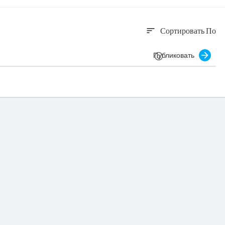
Сортировать По
sort
Публиковать