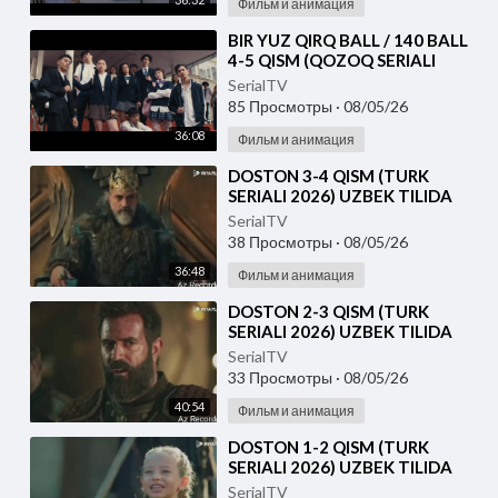
Фильм и анимация
⁣⁣BIR YUZ QIRQ BALL / 140 BALL
4-5 QISM (QOZOQ SERIALI
2026) UZBEK TILIDA
SerialTV
85 Просмотры
·
08/05/26
36:08
Фильм и анимация
⁣DOSTON 3-4 QISM (TURK
SERIALI 2026) UZBEK TILIDA
SerialTV
38 Просмотры
·
08/05/26
36:48
Фильм и анимация
⁣DOSTON 2-3 QISM (TURK
SERIALI 2026) UZBEK TILIDA
SerialTV
33 Просмотры
·
08/05/26
40:54
Фильм и анимация
⁣DOSTON 1-2 QISM (TURK
SERIALI 2026) UZBEK TILIDA
SerialTV