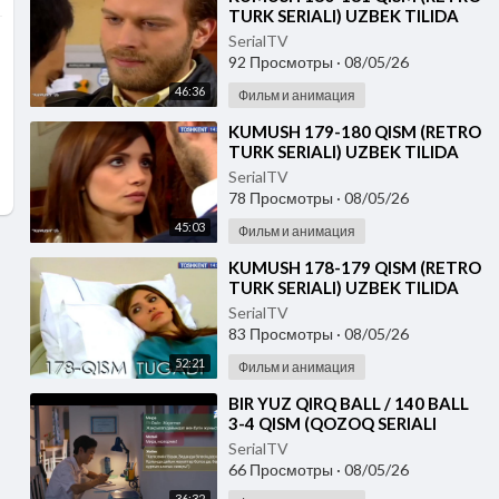
TURK SERIALI) UZBEK TILIDA
SerialTV
92 Просмотры
·
08/05/26
46:36
Фильм и анимация
⁣KUMUSH 179-180 QISM (RETRO
TURK SERIALI) UZBEK TILIDA
SerialTV
78 Просмотры
·
08/05/26
45:03
Фильм и анимация
⁣KUMUSH 178-179 QISM (RETRO
TURK SERIALI) UZBEK TILIDA
SerialTV
83 Просмотры
·
08/05/26
52:21
Фильм и анимация
⁣⁣BIR YUZ QIRQ BALL / 140 BALL
3-4 QISM (QOZOQ SERIALI
2026) UZBEK TILIDA
SerialTV
66 Просмотры
·
08/05/26
36:32