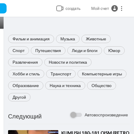
создать
Мой счет
Фильм и анимация
Музыка
Животные
Спорт
Путешествия
Люди и блоги
Юмор
Развлечения
Новости и политика
Хобби и стиль
Транспорт
Компьютерные игры
Образование
Наука и техника
Общество
Другой
Автовоспроизведение
Следующий
⁣KUMUSH 180-181 QISM (RETRO