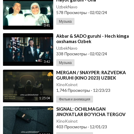
UzbekNavo
578 Просмотры
·
02/02/24
Музыка
3:41
⁣Akbar & SADO guruhi - Hech kimga
oxshamas Ozbek
UzbekNavo
338 Просмотры
·
02/02/24
3:42
Музыка
⁣MERGAN / SNAYPER: RAZVEDKA
GURUHI (KINO 2023) UZBEK
TILIDA
KinoKoinot
1,746 Просмотры
·
12/23/23
1:25:04
Фильм и анимация
⁣SIGNAL: OCHILMAGAN
JINOYATLAR BO'YICHA TERGOV
GURUHI #KINO 2023 UZBEK
KinoKoinot
TILIDA
403 Просмотры
·
12/01/23