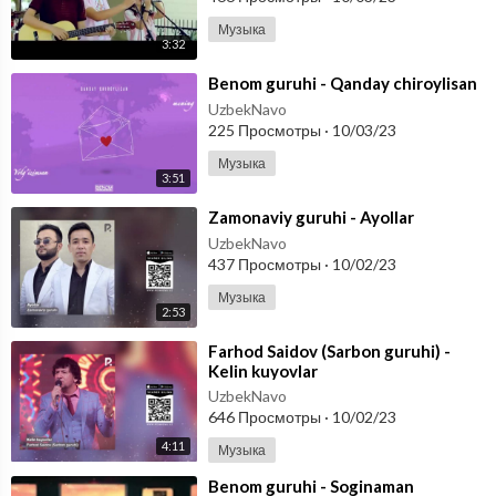
Музыка
3:32
⁣Benom guruhi - Qanday chiroylisan
UzbekNavo
225 Просмотры
·
10/03/23
Музыка
3:51
⁣Zamonaviy guruhi - Ayollar
UzbekNavo
437 Просмотры
·
10/02/23
Музыка
2:53
⁣Farhod Saidov (Sarbon guruhi) -
Kelin kuyovlar
UzbekNavo
646 Просмотры
·
10/02/23
4:11
Музыка
⁣Benom guruhi - Soginaman