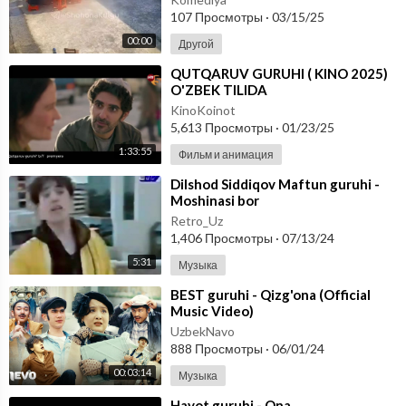
107 Просмотры
·
03/15/25
00:00
Другой
⁣QUTQARUV GURUHI ( KINO 2025)
O'ZBEK TILIDA
KinoKoinot
5,613 Просмотры
·
01/23/25
1:33:55
Фильм и анимация
⁣Dilshod Siddiqov Maftun guruhi -
Moshinasi bor
Retro_Uz
1,406 Просмотры
·
07/13/24
5:31
Музыка
⁣BEST guruhi - Qizg'ona (Official
Music Video)
UzbekNavo
888 Просмотры
·
06/01/24
00:03:14
Музыка
⁣Hayot guruhi - Ona