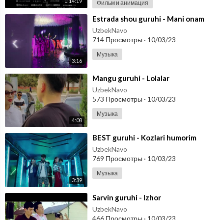
1:14:19
Фильм и анимация
⁣Estrada shou guruhi - Mani onam
UzbekNavo
714 Просмотры
·
10/03/23
Музыка
3:16
⁣Mangu guruhi - Lolalar
UzbekNavo
573 Просмотры
·
10/03/23
Музыка
4:08
⁣BEST guruhi - Kozlari humorim
UzbekNavo
769 Просмотры
·
10/03/23
Музыка
3:39
⁣Sarvin guruhi - Izhor
UzbekNavo
466 Просмотры
·
10/03/23