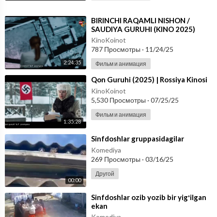
⁣BIRINCHI RAQAMLI NISHON /
SAUDIYA GURUHI (KINO 2025)
UZBEK TILIDA
KinoKoinot
787 Просмотры
·
11/24/25
2:24:35
Фильм и анимация
⁣Qon Guruhi (2025) | Rossiya Kinosi
KinoKoinot
5,530 Просмотры
·
07/25/25
Фильм и анимация
1:35:28
⁣Sinfdoshlar gruppasidagilar
Komediya
269 Просмотры
·
03/16/25
Другой
00:00
⁣Sinfdoshlar ozib yozib bir yigʻilgan
ekan
Komediya