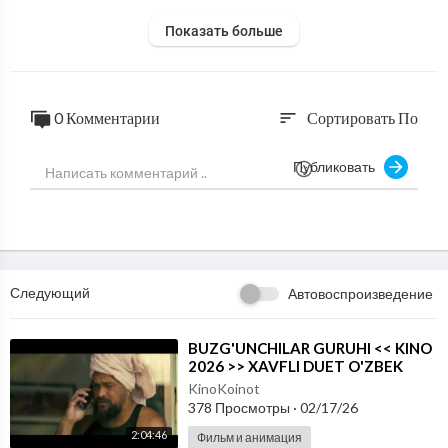
Показать больше
0 Комментарии
Сортировать По
sort
Публиковать
Следующий
Автовоспроизведение
⁣BUZG'UNCHILAR GURUHI << KINO
2026 >> XAVFLI DUET O'ZBEK
TILIDA
KinoKoinot
378 Просмотры
·
02/17/26
2:04:46
Фильм и анимация