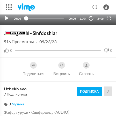
HD
auto
00:00
00:00
1.00x
240p
10
Jafar guruhi - Sinfdoshlar
516
Просмотры
·
09/23/23
0
0
Поделиться
Встроить
Скачать
UzbekNavo
7
ПОДПИСКА
7 Подписчики
В
Музыка
⁣Жафар гурухи - Синфдошлар (AUDIO)