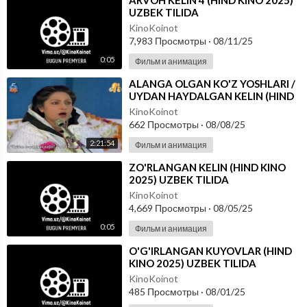
⁣ARVOH KELIN 4 (HIND KINO 2025)
UZBEK TILIDA
KinoKoinot
7,983 Просмотры
·
08/11/25
0:05
Фильм и анимация
⁣ALANGA OLGAN KO'Z YOSHLARI /
UYDAN HAYDALGAN KELIN (HIND
KINO 1993) UZBEK TILIDA
KinoKoinot
662 Просмотры
·
08/08/25
2:21:54
Фильм и анимация
⁣ZO'RLANGAN KELIN (HIND KINO
2025) UZBEK TILIDA
KinoKoinot
4,669 Просмотры
·
08/05/25
0:05
Фильм и анимация
⁣O'G'IRLANGAN KUYOVLAR (HIND
KINO 2025) UZBEK TILIDA
KinoKoinot
485 Просмотры
·
08/01/25