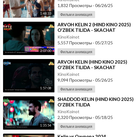
1,832 Просмотры
·
06/26/25
1:48:33
Фильм и анимация
⁣ARVOH KELIN 2 (HIND KINO 2025)
O'ZBEK TILIDA - SKACHAT
KinoKoinot
5,557 Просмотры
·
05/27/25
2:07:00
Фильм и анимация
⁣ARVOH KELIN (HIND KINO 2025)
O'ZBEK TILIDA - SKACHAT
KinoKoinot
9,094 Просмотры
·
05/26/25
1:57:08
Фильм и анимация
⁣SHADDOD KELIN (HIND KINO 2025)
O'ZBEK TILIDA
KinoKoinot
2,320 Просмотры
·
05/18/25
1:35:54
Фильм и анимация
⁣Kelin vs Qaynona 2024