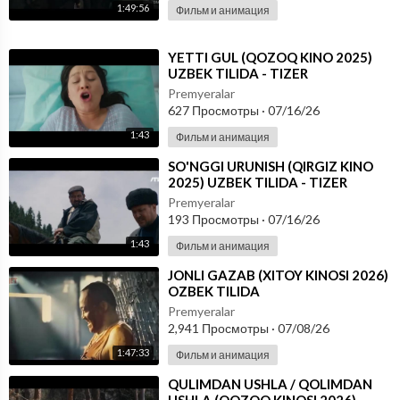
1:49:56
Фильм и анимация
⁣YETTI GUL (QOZOQ KINO 2025)
UZBEK TILIDA - TIZER
Premyeralar
627 Просмотры
·
07/16/26
1:43
Фильм и анимация
⁣SO'NGGI URUNISH (QIRGIZ KINO
2025) UZBEK TILIDA - TIZER
Premyeralar
193 Просмотры
·
07/16/26
1:43
Фильм и анимация
⁣JONLI GAZAB (XITOY KINOSI 2026)
OZBEK TILIDA
Premyeralar
2,941 Просмотры
·
07/08/26
1:47:33
Фильм и анимация
⁣QULIMDAN USHLA / QOLIMDAN