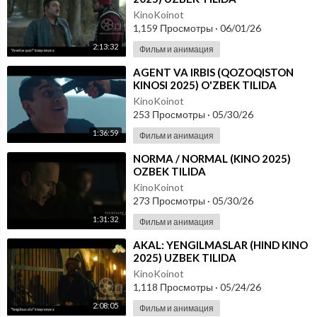
KinoKoinot
1,159 Просмотры
·
06/01/26
2:13:32
Фильм и анимация
⁣AGENT VA IRBIS (QOZOQISTON
KINOSI 2025) O'ZBEK TILIDA
KinoKoinot
253 Просмотры
·
05/30/26
1:36:59
Фильм и анимация
⁣NORMA / NORMAL (KINO 2025)
OZBEK TILIDA
KinoKoinot
273 Просмотры
·
05/30/26
1:31:32
Фильм и анимация
⁣AKAL: YENGILMASLAR (HIND KINO
2025) UZBEK TILIDA
KinoKoinot
1,118 Просмотры
·
05/24/26
2:08:05
Фильм и анимация