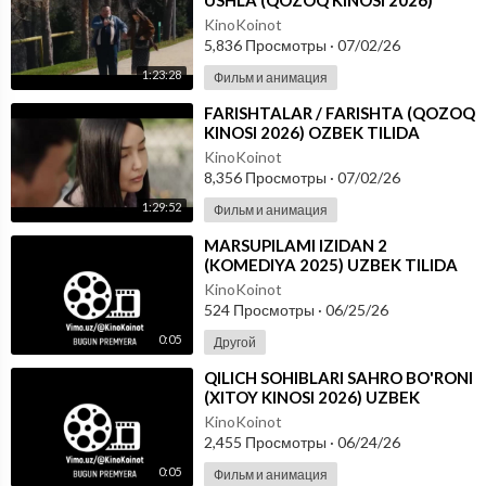
USHLA (QOZOQ KINOSI 2026)
OZBEK TILIDA
KinoKoinot
5,836 Просмотры
·
07/02/26
1:23:28
Фильм и анимация
⁣FARISHTALAR / FARISHTA (QOZOQ
KINOSI 2026) OZBEK TILIDA
KinoKoinot
8,356 Просмотры
·
07/02/26
1:29:52
Фильм и анимация
⁣MARSUPILAMI IZIDAN 2
(KOMEDIYA 2025) UZBEK TILIDA
KinoKoinot
524 Просмотры
·
06/25/26
0:05
Другой
⁣QILICH SOHIBLARI SAHRO BO'RONI
(XITOY KINOSI 2026) UZBEK
TILIDA
KinoKoinot
2,455 Просмотры
·
06/24/26
0:05
Фильм и анимация