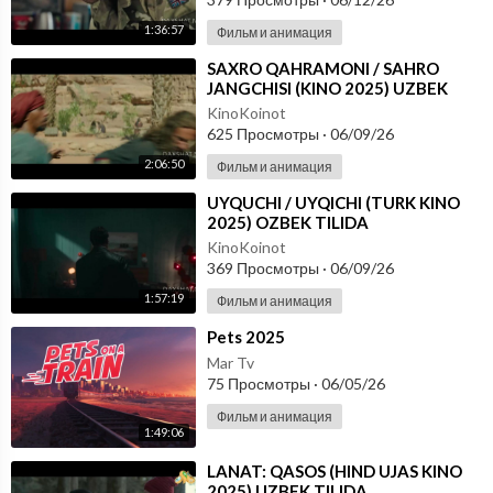
1:36:57
Фильм и анимация
⁣SAXRO QAHRAMONI / SAHRO
JANGCHISI (KINO 2025) UZBEK
TILIDA
KinoKoinot
625 Просмотры
·
06/09/26
2:06:50
Фильм и анимация
⁣UYQUCHI / UYQICHI (TURK KINO
2025) OZBEK TILIDA
KinoKoinot
369 Просмотры
·
06/09/26
1:57:19
Фильм и анимация
⁣Pets 2025
Mar Tv
75 Просмотры
·
06/05/26
Фильм и анимация
1:49:06
⁣LANAT: QASOS (HIND UJAS KINO
2025) UZBEK TILIDA