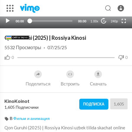
HD
auto
00:00
00:00
1.00x
240p
10
Qon Guruhi (2025) | Rossiya Kinosi
5532
Просмотры
·
07/25/25
0
0
Поделиться
Встроить
Скачать
KinoKoinot
1,605
ПОДПИСКА
1,605 Подписчики
В
Фильм и анимация
⁣Qon Guruhi (2025) | Rossiya Kinosi uzbek tilida skachat online