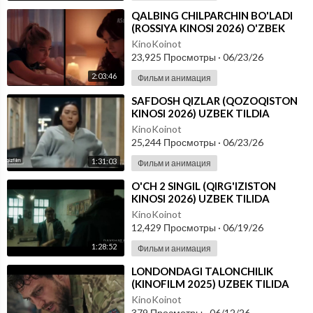
⁣QALBING CHILPARCHIN BO'LADI
(ROSSIYA KINOSI 2026) O'ZBEK
TILIDA
KinoKoinot
23,925 Просмотры
·
06/23/26
2:03:46
Фильм и анимация
⁣SAFDOSH QIZLAR (QOZOQISTON
KINOSI 2026) UZBEK TILDIA
KinoKoinot
25,244 Просмотры
·
06/23/26
1:31:03
Фильм и анимация
⁣O'CH 2 SINGIL (QIRG'IZISTON
KINOSI 2026) UZBEK TILIDA
KinoKoinot
12,429 Просмотры
·
06/19/26
1:28:52
Фильм и анимация
⁣LONDONDAGI TALONCHILIK
(KINOFILM 2025) UZBEK TILIDA
KinoKoinot
379 Просмотры
·
06/12/26