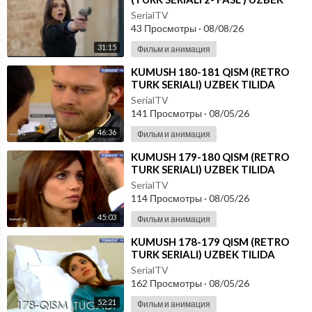
TILIDA
SerialTV
43 Просмотры
·
08/08/26
31:15
Фильм и анимация
⁣KUMUSH 180-181 QISM (RETRO
TURK SERIALI) UZBEK TILIDA
SerialTV
141 Просмотры
·
08/05/26
46:36
Фильм и анимация
⁣KUMUSH 179-180 QISM (RETRO
TURK SERIALI) UZBEK TILIDA
SerialTV
114 Просмотры
·
08/05/26
45:03
Фильм и анимация
⁣KUMUSH 178-179 QISM (RETRO
TURK SERIALI) UZBEK TILIDA
SerialTV
162 Просмотры
·
08/05/26
52:21
Фильм и анимация