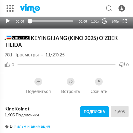
HD
auto
00:00
00:00
1.00x
240p
10
JANGDAN KEYINGI JANG (KINO 2025) O'ZBEK
TILIDA
781
Просмотры
·
11/27/25
0
0
Поделиться
Встроить
Скачать
KinoKoinot
1,605
ПОДПИСКА
1,605 Подписчики
В
Фильм и анимация