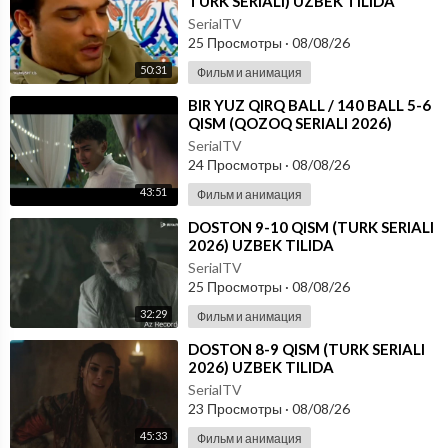
TURK SERIALI) UZBEK TILIDA
SerialTV
25 Просмотры
·
08/08/26
50:31
Фильм и анимация
⁣⁣BIR YUZ QIRQ BALL / 140 BALL 5-6
QISM (QOZOQ SERIALI 2026)
UZBEK TILIDA
SerialTV
24 Просмотры
·
08/08/26
43:51
Фильм и анимация
⁣DOSTON 9-10 QISM (TURK SERIALI
2026) UZBEK TILIDA
SerialTV
25 Просмотры
·
08/08/26
32:29
Фильм и анимация
⁣DOSTON 8-9 QISM (TURK SERIALI
2026) UZBEK TILIDA
SerialTV
23 Просмотры
·
08/08/26
45:33
Фильм и анимация