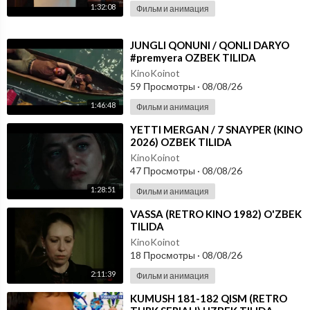
1:32:08
Фильм и анимация
⁣JUNGLI QONUNI / QONLI DARYO
#premyera OZBEK TILIDA
KinoKoinot
59 Просмотры
·
08/08/26
1:46:48
Фильм и анимация
⁣YETTI MERGAN / 7 SNAYPER (KINO
2026) OZBEK TILIDA
KinoKoinot
47 Просмотры
·
08/08/26
1:28:51
Фильм и анимация
⁣VASSA (RETRO KINO 1982) O'ZBEK
TILIDA
KinoKoinot
18 Просмотры
·
08/08/26
2:11:39
Фильм и анимация
⁣KUMUSH 181-182 QISM (RETRO