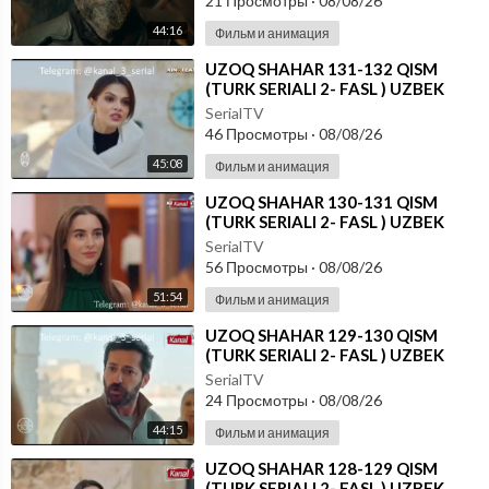
21 Просмотры
·
08/08/26
44:16
Фильм и анимация
⁣UZOQ SHAHAR 131-132 QISM
(TURK SERIALI 2- FASL ) UZBEK
TILIDA
SerialTV
46 Просмотры
·
08/08/26
45:08
Фильм и анимация
⁣UZOQ SHAHAR 130-131 QISM
(TURK SERIALI 2- FASL ) UZBEK
TILIDA
SerialTV
56 Просмотры
·
08/08/26
51:54
Фильм и анимация
⁣UZOQ SHAHAR 129-130 QISM
(TURK SERIALI 2- FASL ) UZBEK
TILIDA
SerialTV
24 Просмотры
·
08/08/26
44:15
Фильм и анимация
⁣UZOQ SHAHAR 128-129 QISM
(TURK SERIALI 2- FASL ) UZBEK