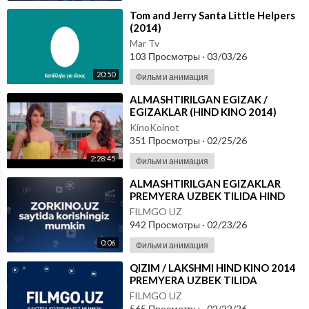
⁣Tom and Jerry Santa Little Helpers
(2014)
Mar Tv
103 Просмотры
·
03/03/26
20:50
Фильм и анимация
⁣ALMASHTIRILGAN EGIZAK /
EGIZAKLAR (HIND KINO 2014)
O'ZBEK TILIDA
KinoKoinot
351 Просмотры
·
02/25/26
2:28:45
Фильм и анимация
⁣ALMASHTIRILGAN EGIZAKLAR
PREMYERA UZBEK TILIDA HIND
KINOSI 2014
FILMGO UZ
942 Просмотры
·
02/23/26
0:06
Фильм и анимация
⁣QIZIM / LAKSHMI HIND KINO 2014
PREMYERA UZBEK TILIDA
FILMGO UZ
565 Просмотры
·
02/22/26