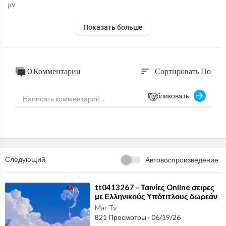
μv
Показать больше
0 Комментарии
Сортировать По
sort
Публиковать
Следующий
Автовоспроизведение
⁣tt0413267 – Ταινίες Online σειρες
με Ελληνικούς Υπότιτλους δωρεάν
Greek subtitles tainies ονλινε_1
Mar Tv
821 Просмотры
·
06/19/26