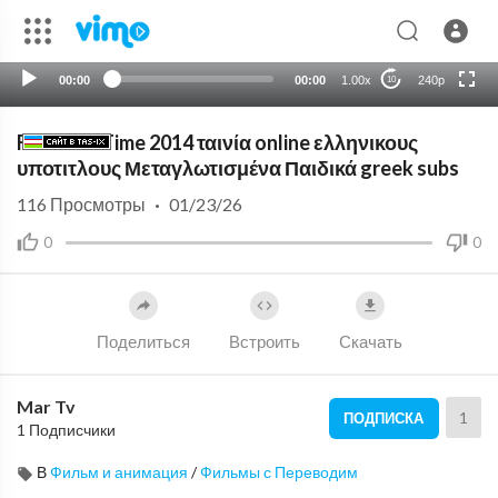
auto
00:00
00:00
1.00x
240p
10
Frozen in Time 2014 ταινία online ελληνικους
υποτιτλους Μεταγλωτισμένα Παιδικά greek subs
116
Просмотры
·
01/23/26
0
0
Поделиться
Встроить
Скачать
Mar Tv
1
ПОДПИСКА
1 Подписчики
В
Фильм и анимация
/
Фильмы с Переводим