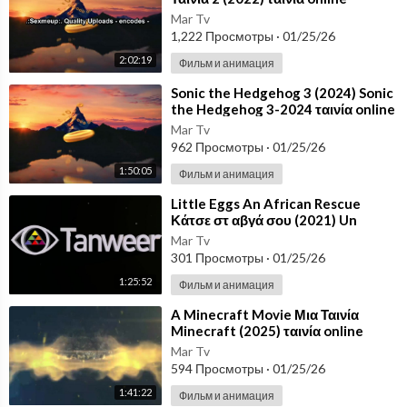
ελληνικους υποτιτλους Ταινίες του
Mar Tv
2022 gr
1,222 Просмотры
·
01/25/26
2:02:19
Фильм и анимация
⁣Sonic the Hedgehog 3 (2024) Sonic
the Hedgehog 3-2024 ταινία online
ελληνικους υποτιτλους Ταινίες το
Mar Tv
962 Просмотры
·
01/25/26
1:50:05
Фильм и анимация
⁣Little Eggs An African Rescue
Κάτσε στ αβγά σου (2021) Un
rescate de huevitos ταινία online
Mar Tv
ελληνικο
301 Просмотры
·
01/25/26
1:25:52
Фильм и анимация
⁣A Minecraft Movie Μια Ταινία
Minecraft (2025) ταινία online
ελληνικους υποτιτλους Ταινίες του
Mar Tv
2025 o
594 Просмотры
·
01/25/26
1:41:22
Фильм и анимация