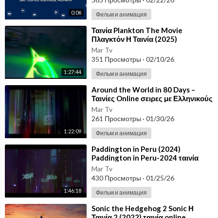
0:06
Фильм и анимация
⁣Ταινία Plankton The Movie
Πλαγκτόν Η Ταινία (2025)
Mar Tv
351 Просмотры
·
02/10/26
1:27:44
Фильм и анимация
⁣Around the World in 80 Days –
Ταινίες Online σειρες με Ελληνικούς
Υπότιτλους δωρεάν Greek
Mar Tv
subtitles
261 Просмотры
·
01/30/26
1:22:09
Фильм и анимация
⁣Paddington in Peru (2024)
Paddington in Peru-2024 ταινία
online ελληνικους υποτιτλους
Mar Tv
Ταινίες του 20
430 Просмотры
·
01/25/26
1:46:18
Фильм и анимация
⁣Sonic the Hedgehog 2 Sonic Η
Ταινία 2 (2022) ταινία online