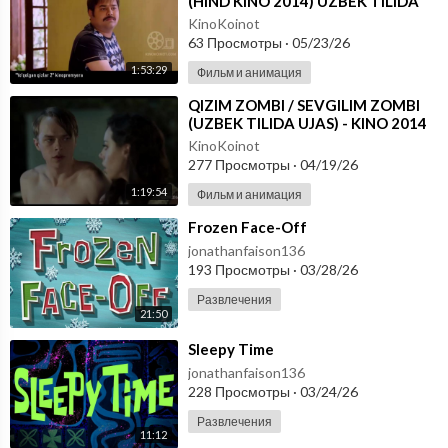
(HIND KINO 2014) UZBEK TILIDA
KinoKoinot
63 Просмотры
·
05/23/26
1:53:29
Фильм и анимация
⁣QIZIM ZOMBI / SEVGILIM ZOMBI
(UZBEK TILIDA UJAS) - KINO 2014
KinoKoinot
277 Просмотры
·
04/19/26
1:19:54
Фильм и анимация
⁣Frozen Face-Off
jonathanfaison136
193 Просмотры
·
03/28/26
Развлечения
21:50
⁣Sleepy Time
jonathanfaison136
228 Просмотры
·
03/24/26
Развлечения
11:12