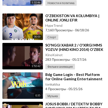
1:32:46
Новости и политика
⁣O'ZBEKISTON VA KOLUMBIYA |
ONLINE JONLI EFIR
HypeTrend
7,160 Просмотры
·
06/18/26
00:00
Спорт
⁣SO'NGGI XABAR 2 / O'XIRGI MMS
YOZUV (HIND KINO 2014) O'ZBEK
TILIDA
KinoKoinot
283 Просмотры
·
05/27/26
1:52:42
Фильм и анимация
⁣Bdg Game Login – Best Platform
for Online Gaming Entertainment
tonkaldsa
4 Просмотры
·
05/25/26
0:35
Музыка
⁣JOSUS BOBBI / DETEKTIV BOBBY