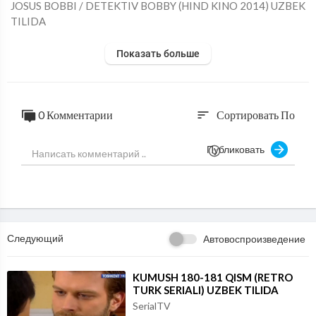
⁣JOSUS BOBBI / DETEKTIV BOBBY (HIND KINO 2014) UZBEK
TILIDA
Показать больше
0 Комментарии
Сортировать По
sort
Публиковать
Следующий
Автовоспроизведение
⁣KUMUSH 180-181 QISM (RETRO
TURK SERIALI) UZBEK TILIDA
SerialTV