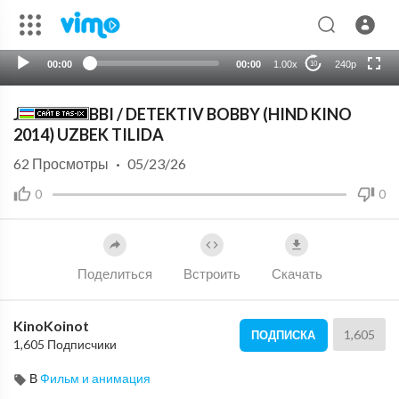
HD
auto
00:00
00:00
1.00x
240p
10
JOSUS BOBBI / DETEKTIV BOBBY (HIND KINO
2014) UZBEK TILIDA
62
Просмотры
·
05/23/26
0
0
Поделиться
Встроить
Скачать
KinoKoinot
1,605
ПОДПИСКА
1,605 Подписчики
В
Фильм и анимация