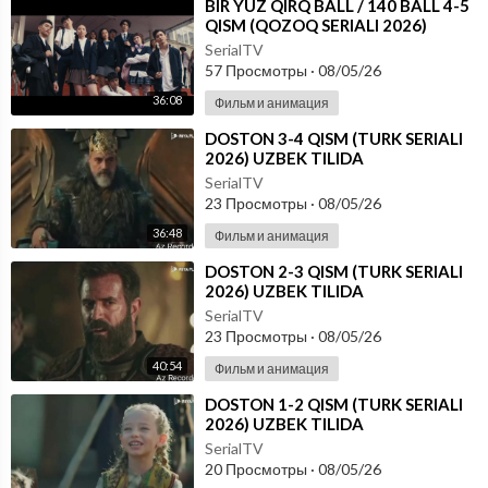
⁣⁣BIR YUZ QIRQ BALL / 140 BALL 4-5
QISM (QOZOQ SERIALI 2026)
UZBEK TILIDA
SerialTV
57 Просмотры
·
08/05/26
36:08
Фильм и анимация
⁣DOSTON 3-4 QISM (TURK SERIALI
2026) UZBEK TILIDA
SerialTV
23 Просмотры
·
08/05/26
36:48
Фильм и анимация
⁣DOSTON 2-3 QISM (TURK SERIALI
2026) UZBEK TILIDA
SerialTV
23 Просмотры
·
08/05/26
40:54
Фильм и анимация
⁣DOSTON 1-2 QISM (TURK SERIALI
2026) UZBEK TILIDA
SerialTV
20 Просмотры
·
08/05/26