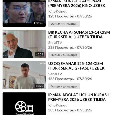
⁣IP MAN: KUNG-FU AFSONASI
(PREMYERA 2026) KINO UZBEK
TILIDA - SKACHAT
KinoKoinot
128 Просмотры
·
07/30/26
1:36:26
Фильм и анимация
⁣BIR KECHA AFSONASI 13-14 QISM
(TURK SERIALI) UZBEK TILIDA
SerialTV
233 Просмотры
·
07/30/26
45:58
Фильм и анимация
⁣UZOQ SHAHAR 125-126 QISM
(TURK SERIALI 2- FASL ) UZBEK
TILIDA
SerialTV
488 Просмотры
·
07/30/26
52:20
Фильм и анимация
⁣IP MAN ADOLAT UCHUN KURASH
PREMYERA 2026 UZBEK TILIDA
KinoKoinot
303 Просмотры
·
07/30/26