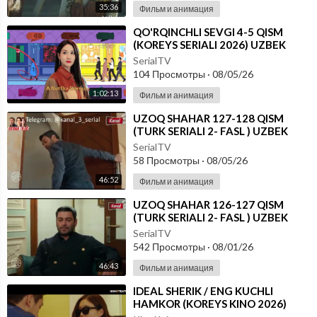
35:36
Фильм и анимация
⁣⁣QO'RQINCHLI SEVGI 4-5 QISM
(KOREYS SERIALI 2026) UZBEK
TILIDA
SerialTV
104 Просмотры
·
08/05/26
1:02:13
Фильм и анимация
⁣UZOQ SHAHAR 127-128 QISM
(TURK SERIALI 2- FASL ) UZBEK
TILIDA
SerialTV
58 Просмотры
·
08/05/26
46:52
Фильм и анимация
⁣UZOQ SHAHAR 126-127 QISM
(TURK SERIALI 2- FASL ) UZBEK
TILIDA
SerialTV
542 Просмотры
·
08/01/26
46:43
Фильм и анимация
⁣IDEAL SHERIK / ENG KUCHLI
HAMKOR (KOREYS KINO 2026)
UZBEK TILIDA