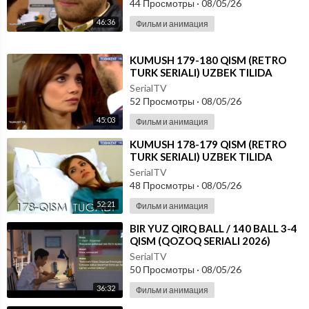
44 Просмотры
·
08/05/26
46:36
Фильм и анимация
⁣KUMUSH 179-180 QISM (RETRO
TURK SERIALI) UZBEK TILIDA
SerialTV
52 Просмотры
·
08/05/26
45:03
Фильм и анимация
⁣KUMUSH 178-179 QISM (RETRO
TURK SERIALI) UZBEK TILIDA
SerialTV
48 Просмотры
·
08/05/26
52:21
Фильм и анимация
⁣⁣BIR YUZ QIRQ BALL / 140 BALL 3-4
QISM (QOZOQ SERIALI 2026)
UZBEK TILIDA
SerialTV
50 Просмотры
·
08/05/26
36:32
Фильм и анимация