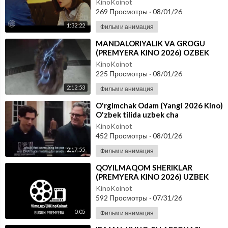
KinoKoinot
269 Просмотры
·
08/01/26
1:32:22
Фильм и анимация
⁣MANDALORIYALIK VA GROGU
(PREMYERA KINO 2026) OZBEK
TILIDA
KinoKoinot
225 Просмотры
·
08/01/26
2:12:53
Фильм и анимация
⁣O'rgimchak Odam (Yangi 2026 Kino)
O'zbek tilida uzbek cha
KinoKoinot
452 Просмотры
·
08/01/26
2:17:55
Фильм и анимация
⁣QOYILMAQOM SHERIKLAR
(PREMYERA KINO 2026) UZBEK
TILIDA
KinoKoinot
592 Просмотры
·
07/31/26
0:05
Фильм и анимация