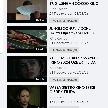
TUG'USHGAN QOZOQ KINO
2026 UZBEK TILIDA
KinoKoinot
24 Просмотры
·
08/08/26
1:32:08
Фильм и анимация
⁣JUNGLI QONUNI / QONLI
DARYO #premyera OZBEK
TILIDA
KinoKoinot
51 Просмотры
·
08/08/26
1:46:48
Фильм и анимация
⁣YETTI MERGAN / 7 SNAYPER
(KINO 2026) OZBEK TILIDA
KinoKoinot
31 Просмотры
·
08/08/26
1:28:51
Фильм и анимация
⁣VASSA (RETRO KINO 1982)
O'ZBEK TILIDA
KinoKoinot
16 Просмотры
·
08/08/26
2:11:39