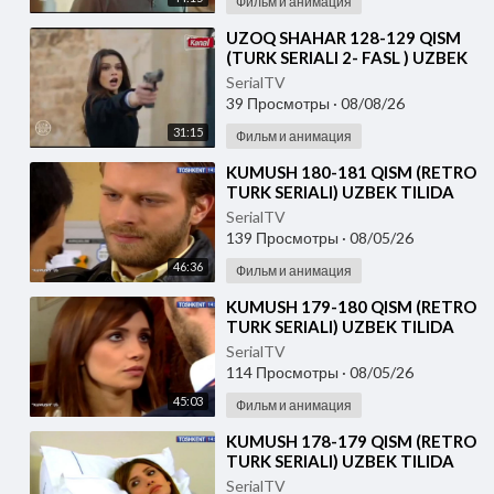
Фильм и анимация
⁣UZOQ SHAHAR 128-129 QISM
(TURK SERIALI 2- FASL ) UZBEK
TILIDA
SerialTV
39 Просмотры
·
08/08/26
31:15
Фильм и анимация
⁣KUMUSH 180-181 QISM (RETRO
TURK SERIALI) UZBEK TILIDA
SerialTV
139 Просмотры
·
08/05/26
46:36
Фильм и анимация
⁣KUMUSH 179-180 QISM (RETRO
TURK SERIALI) UZBEK TILIDA
SerialTV
114 Просмотры
·
08/05/26
45:03
Фильм и анимация
⁣KUMUSH 178-179 QISM (RETRO
TURK SERIALI) UZBEK TILIDA
SerialTV