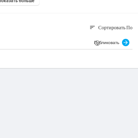
Показать больше
Сортировать По
sort
Публиковать