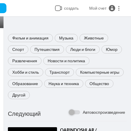
создать
Мой счет
Фильм и анимация
Музыка
Животные
Спорт
Путешествия
Люди и блоги
Юмор
Развлечения
Новости и политика
Хобби и стиль
Транспорт
Компьютерные игры
Образование
Наука и техника
Общество
Другой
Автовоспроизведение
Следующий
⁣QARINDOSHLAR /