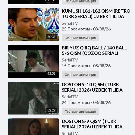
Фильм и анимация
⁣KUMUSH 181-182 QISM (RETRO
TURK SERIALI) UZBEK TILIDA
SerialTV
25 Просмотры
·
08/08/26
50:31
Фильм и анимация
⁣⁣BIR YUZ QIRQ BALL / 140 BALL
5-6 QISM (QOZOQ SERIALI
2026) UZBEK TILIDA
SerialTV
15 Просмотры
·
08/08/26
43:51
Фильм и анимация
⁣DOSTON 9-10 QISM (TURK
SERIALI 2026) UZBEK TILIDA
SerialTV
24 Просмотры
·
08/08/26
32:29
Фильм и анимация
⁣DOSTON 8-9 QISM (TURK
SERIALI 2026) UZBEK TILIDA
SerialTV