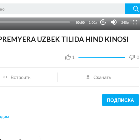
HD
auto
00:00
1.00x
240p
10
REMYERA UZBEK TILIDA HIND KINOSI
1
0
Встроить
Скачать
ПОДПИСКА
одим