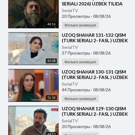
SERIALI 2026) UZBEK TILIDA
SerialTV
20 Просмотры
·
08/08/26
44:16
Фильм и анимация
⁣UZOQ SHAHAR 131-132 QISM
(TURK SERIALI 2- FASL ) UZBEK
TILIDA
SerialTV
37 Просмотры
·
08/08/26
45:08
Фильм и анимация
⁣UZOQ SHAHAR 130-131 QISM
(TURK SERIALI 2- FASL ) UZBEK
TILIDA
SerialTV
44 Просмотры
·
08/08/26
51:54
Фильм и анимация
⁣UZOQ SHAHAR 129-130 QISM
(TURK SERIALI 2- FASL ) UZBEK
TILIDA
SerialTV
20 Просмотры
·
08/08/26
44:15