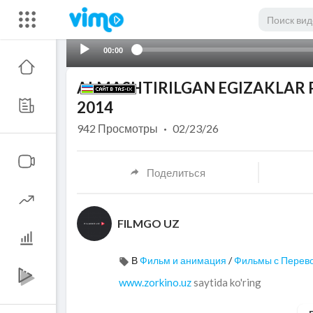
00:00
ALMASHTIRILGAN EGIZAKLAR P
2014
942
Просмотры
·
02/23/26
Поделиться
FILMGO UZ
В
Фильм и анимация
/
Фильмы с Перев
www.zorkino.uz
saytida ko'ring