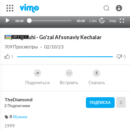
720p
auto
00:00
00:00
1.00x
240p
10
Fayod guruhi - Go'zal Afsonaviy Kechalar
709
Просмотры
·
02/10/23
1
0
Поделиться
Встроить
Скачать
TheDiamond
2
ПОДПИСКА
2 Подписчики
В
Музыка
1999