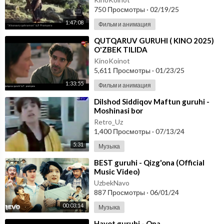
750 Просмотры
·
02/19/25
1:47:08
Фильм и анимация
⁣QUTQARUV GURUHI ( KINO 2025)
O'ZBEK TILIDA
KinoKoinot
5,611 Просмотры
·
01/23/25
1:33:55
Фильм и анимация
⁣Dilshod Siddiqov Maftun guruhi -
Moshinasi bor
Retro_Uz
1,400 Просмотры
·
07/13/24
5:31
Музыка
⁣BEST guruhi - Qizg'ona (Official
Music Video)
UzbekNavo
887 Просмотры
·
06/01/24
00:03:14
Музыка
⁣Hayot guruhi - Ona