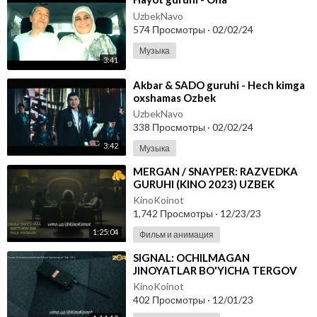
UzbekNavo
574 Просмотры
·
02/02/24
Музыка
3:41
⁣Akbar & SADO guruhi - Hech kimga
oxshamas Ozbek
UzbekNavo
338 Просмотры
·
02/02/24
3:42
Музыка
⁣MERGAN / SNAYPER: RAZVEDKA
GURUHI (KINO 2023) UZBEK
TILIDA
KinoKoinot
1,742 Просмотры
·
12/23/23
1:25:04
Фильм и анимация
⁣SIGNAL: OCHILMAGAN
JINOYATLAR BO'YICHA TERGOV
GURUHI #KINO 2023 UZBEK
KinoKoinot
TILIDA
402 Просмотры
·
12/01/23