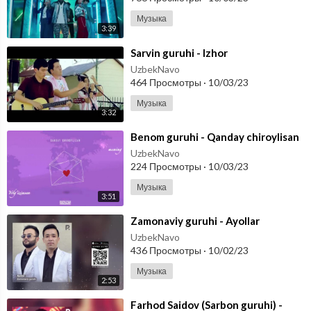
Музыка
3:39
⁣Sarvin guruhi - Izhor
UzbekNavo
464 Просмотры
·
10/03/23
Музыка
3:32
⁣Benom guruhi - Qanday chiroylisan
UzbekNavo
224 Просмотры
·
10/03/23
Музыка
3:51
⁣Zamonaviy guruhi - Ayollar
UzbekNavo
436 Просмотры
·
10/02/23
Музыка
2:53
⁣Farhod Saidov (Sarbon guruhi) -