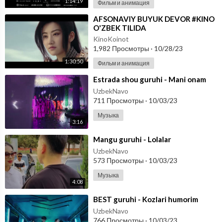
1:14:19
Фильм и анимация
⁣AFSONAVIY BUYUK DEVOR #KINO
O'ZBEK TILIDA
KinoKoinot
1,982 Просмотры
·
10/28/23
1:30:50
Фильм и анимация
⁣Estrada shou guruhi - Mani onam
UzbekNavo
711 Просмотры
·
10/03/23
Музыка
3:16
⁣Mangu guruhi - Lolalar
UzbekNavo
573 Просмотры
·
10/03/23
Музыка
4:08
⁣BEST guruhi - Kozlari humorim
UzbekNavo
766 Просмотры
·
10/03/23