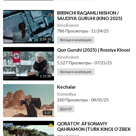
⁣BIRINCHI RAQAMLI NISHON /
SAUDIYA GURUHI (KINO 2025)
UZBEK TILIDA
KinoKoinot
786 Просмотры
·
11/24/25
2:24:35
Фильм и анимация
⁣Qon Guruhi (2025) | Rossiya Kinosi
KinoKoinot
5,527 Просмотры
·
07/25/25
Фильм и анимация
1:35:28
⁣Kechalar
Komediya
260 Просмотры
·
04/01/25
Другой
3:27
⁣QORATOY: AFSONAVIY
QAHRAMON (TURK KINO) O'ZBEK
TILIDA
KinoKoinot