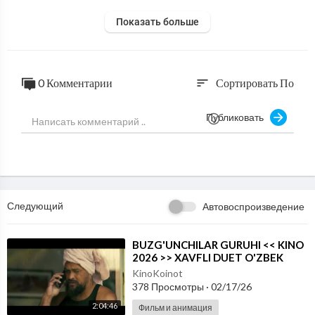
Показать больше
0 Комментарии
Сортировать По
sort
Публиковать
Следующий
Автовоспроизведение
⁣BUZG'UNCHILAR GURUHI << KINO
2026 >> XAVFLI DUET O'ZBEK
TILIDA
KinoKoinot
378 Просмотры
·
02/17/26
2:04:46
Фильм и анимация