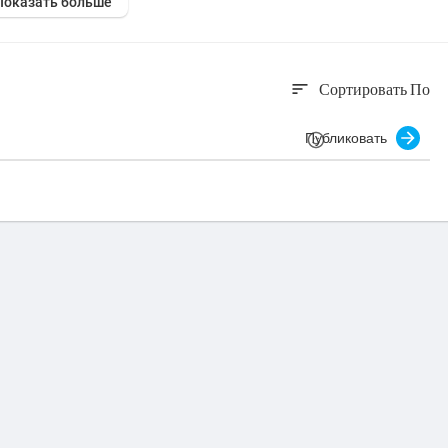
Показать больше
Сортировать По
sort
Публиковать