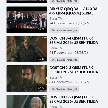
Фильм и анимация
⁣⁣BIR YUZ QIRQ BALL / 140 BALL
4-5 QISM (QOZOQ SERIALI
2026) UZBEK TILIDA
SerialTV
94 Просмотры
·
08/05/26
36:08
Фильм и анимация
⁣DOSTON 3-4 QISM (TURK
SERIALI 2026) UZBEK TILIDA
SerialTV
41 Просмотры
·
08/05/26
36:48
Фильм и анимация
⁣DOSTON 2-3 QISM (TURK
SERIALI 2026) UZBEK TILIDA
SerialTV
34 Просмотры
·
08/05/26
40:54
Фильм и анимация
⁣DOSTON 1-2 QISM (TURK
SERIALI 2026) UZBEK TILIDA
SerialTV