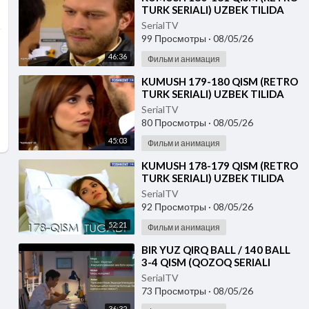
TURK SERIALI) UZBEK TILIDA
SerialTV
99 Просмотры
·
08/05/26
46:36
Фильм и анимация
⁣KUMUSH 179-180 QISM (RETRO
TURK SERIALI) UZBEK TILIDA
SerialTV
80 Просмотры
·
08/05/26
45:03
Фильм и анимация
⁣KUMUSH 178-179 QISM (RETRO
TURK SERIALI) UZBEK TILIDA
SerialTV
92 Просмотры
·
08/05/26
52:21
Фильм и анимация
⁣⁣BIR YUZ QIRQ BALL / 140 BALL
3-4 QISM (QOZOQ SERIALI
2026) UZBEK TILIDA
SerialTV
73 Просмотры
·
08/05/26
36:32