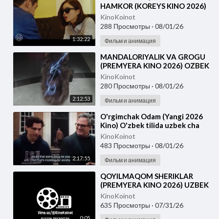
HAMKOR (KOREYS KINO 2026)
UZBEK TILIDA
KinoKoinot
288 Просмотры
·
08/01/26
1:32:22
Фильм и анимация
⁣MANDALORIYALIK VA GROGU
(PREMYERA KINO 2026) OZBEK
TILIDA
KinoKoinot
280 Просмотры
·
08/01/26
2:12:53
Фильм и анимация
⁣O'rgimchak Odam (Yangi 2026
Kino) O'zbek tilida uzbek cha
KinoKoinot
483 Просмотры
·
08/01/26
2:17:55
Фильм и анимация
⁣QOYILMAQOM SHERIKLAR
(PREMYERA KINO 2026) UZBEK
TILIDA
KinoKoinot
635 Просмотры
·
07/31/26
0:05