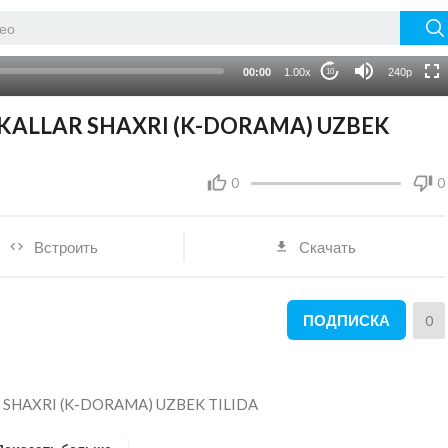
HD
auto
00:00
1.00x
240p
10
YKALLAR SHAXRI (K-DORAMA) UZBEK
0
0
Встроить
Скачать
ПОДПИСКА
0
R SHAXRI (K-DORAMA) UZBEK TILIDA