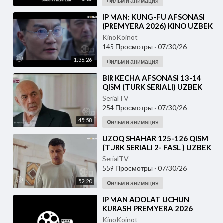
Фильм и анимация
⁣IP MAN: KUNG-FU AFSONASI
(PREMYERA 2026) KINO UZBEK
TILIDA - SKACHAT
KinoKoinot
145 Просмотры
·
07/30/26
1:36:26
Фильм и анимация
⁣BIR KECHA AFSONASI 13-14
QISM (TURK SERIALI) UZBEK
TILIDA
SerialTV
254 Просмотры
·
07/30/26
45:58
Фильм и анимация
⁣UZOQ SHAHAR 125-126 QISM
(TURK SERIALI 2- FASL ) UZBEK
TILIDA
SerialTV
559 Просмотры
·
07/30/26
52:20
Фильм и анимация
⁣IP MAN ADOLAT UCHUN
KURASH PREMYERA 2026
UZBEK TILIDA
KinoKoinot