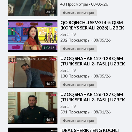
43 Просмотры
·
08/05/26
35:36
Фильм и анимация
⁣⁣QO'RQINCHLI SEVGI 4-5 QISM
(KOREYS SERIALI 2026) UZBEK
TILIDA
SerialTV
232 Просмотры
·
08/05/26
1:02:13
Фильм и анимация
⁣UZOQ SHAHAR 127-128 QISM
(TURK SERIALI 2- FASL ) UZBEK
TILIDA
SerialTV
130 Просмотры
·
08/05/26
46:52
Фильм и анимация
⁣UZOQ SHAHAR 126-127 QISM
(TURK SERIALI 2- FASL ) UZBEK
TILIDA
SerialTV
591 Просмотры
·
08/01/26
46:43
Фильм и анимация
⁣IDEAL SHERIK / ENG KUCHLI