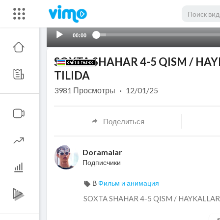
00:00
SOXTA SHAHAR 4-5 QISM / HA
TILIDA
3981
Просмотры
·
12/01/25
Поделиться
Doramalar
Подписчики
В
Фильм и анимация
⁣SOXTA SHAHAR 4-5 QISM / HAYKALLA