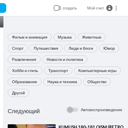
создать
Мой счет
Фильм и анимация
Музыка
Животные
Спорт
Путешествия
Люди и блоги
Юмор
Развлечения
Новости и политика
Хобби и стиль
Транспорт
Компьютерные игры
Образование
Наука и техника
Общество
Другой
Автовоспроизведение
Следующий
⁣KUMUSH 180-181 QISM (RETRO