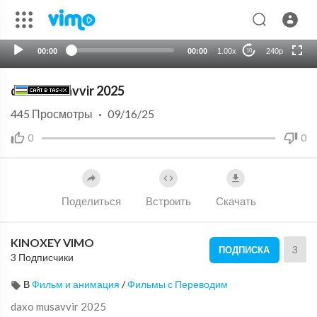
720p
auto
00:00
00:00
1.00x
240p
10
daxo musavvir 2025
445
Просмотры
·
09/16/25
0
0
Поделиться
Встроить
Скачать
KINOXEY VIMO
3
ПОДПИСКА
3 Подписчики
В
Фильм и анимация
/
Фильмы с Переводим
⁣daxo musavvir 2025