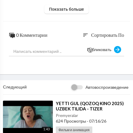
Показать больше
0 Комментарии
Сортировать По
sort
Публиковать
Следующий
Автовоспроизведение
⁣YETTI GUL (QOZOQ KINO 2025)
UZBEK TILIDA - TIZER
Premyeralar
624 Просмотры
·
07/16/26
1:43
Фильм и анимация