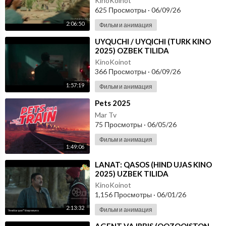
KinoKoinot
625 Просмотры
·
06/09/26
2:06:50
Фильм и анимация
⁣UYQUCHI / UYQICHI (TURK KINO
2025) OZBEK TILIDA
KinoKoinot
366 Просмотры
·
06/09/26
1:57:19
Фильм и анимация
⁣Pets 2025
Mar Tv
75 Просмотры
·
06/05/26
Фильм и анимация
1:49:06
⁣LANAT: QASOS (HIND UJAS KINO
2025) UZBEK TILIDA
KinoKoinot
1,156 Просмотры
·
06/01/26
2:13:32
Фильм и анимация
⁣AGENT VA IRBIS (QOZOQISTON