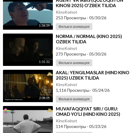
KINOSI 2025) O'ZBEK TILIDA
KinoKoinot
253 Просмотры
·
05/30/26
1:36:59
Фильм и анимация
⁣NORMA / NORMAL (KINO 2025)
OZBEK TILIDA
KinoKoinot
273 Просмотры
·
05/30/26
1:31:32
Фильм и анимация
⁣AKAL: YENGILMASLAR (HIND KINO
2025) UZBEK TILIDA
KinoKoinot
1,116 Просмотры
·
05/24/26
2:08:05
Фильм и анимация
⁣MUVAFAQQIYAT SIRI / GURU:
OMAD YO'LI (HIND KINO 2025)
UZBEK TILIDA
KinoKoinot
114 Просмотры
·
05/23/26