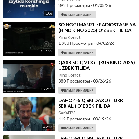
898 Просмотры
·
04/05/26
0:06
Фильм и анимация
⁣SO'NGGI MANZIL: RADIOSTANSIYA
(HIND KINO 2025) O'ZBEK TILIDA
KinoKoinot
1,983 Просмотры
·
04/02/26
1:56:55
Фильм и анимация
⁣QAXR SO'QMOG'I (RUS KINO 2025)
UZBEK TILIDA
KinoKoinot
380 Просмотры
·
03/26/26
1:27:11
Фильм и анимация
⁣DAHO 4-5 QISM DAXO (TURK
SERIALI) O'ZBEK TILIDA
SerialTV
419 Просмотры
·
03/19/26
42:23
Фильм и анимация
⁣DAHO 3-4 QISM DAXO (TURK