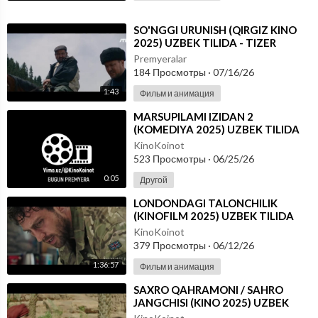
⁣SO'NGGI URUNISH (QIRGIZ KINO
2025) UZBEK TILIDA - TIZER
Premyeralar
184 Просмотры
·
07/16/26
1:43
Фильм и анимация
⁣MARSUPILAMI IZIDAN 2
(KOMEDIYA 2025) UZBEK TILIDA
KinoKoinot
523 Просмотры
·
06/25/26
0:05
Другой
⁣LONDONDAGI TALONCHILIK
(KINOFILM 2025) UZBEK TILIDA
KinoKoinot
379 Просмотры
·
06/12/26
1:36:57
Фильм и анимация
⁣SAXRO QAHRAMONI / SAHRO
JANGCHISI (KINO 2025) UZBEK
TILIDA