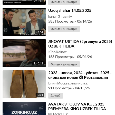
2:18:40
Фильм и анимация
⁣Uzoq shahar 14.05.2025
kanal_3_rasmiy
585 Просмотры
·
05/14/26
Фильм и анимация
43:54
⁣JINOYAT USTIDA (#premyera 2025)
UZBEK TILIDA
KinoKoinot
183 Просмотры
·
05/04/26
1:40:42
Фильм и анимация
⁣2023 - новая, 2024 - убитая, 2025 -
снова как новая 😱 Реставрация
обуви. Качественный ремонт
Блич Москва химчистка
91 Просмотры
·
04/15/26
0:14
Другой
⁣AVATAR 3 : OLOV VA KUL 2025
PREMYERA KINO UZBEK TILIDA
FILMGO UZ