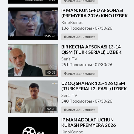
Фильм и анимация
⁣IP MAN: KUNG-FU AFSONASI
(PREMYERA 2026) KINO UZBEK
TILIDA - SKACHAT
KinoKoinot
136 Просмотры
·
07/30/26
1:36:26
Фильм и анимация
⁣BIR KECHA AFSONASI 13-14
QISM (TURK SERIALI) UZBEK
TILIDA
SerialTV
251 Просмотры
·
07/30/26
45:58
Фильм и анимация
⁣UZOQ SHAHAR 125-126 QISM
(TURK SERIALI 2- FASL ) UZBEK
TILIDA
SerialTV
540 Просмотры
·
07/30/26
52:20
Фильм и анимация
⁣IP MAN ADOLAT UCHUN
KURASH PREMYERA 2026
UZBEK TILIDA
KinoKoinot