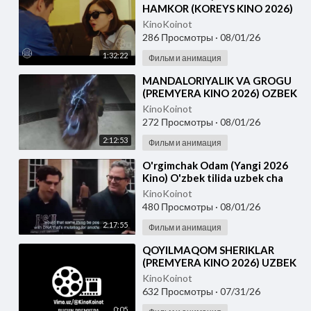
HAMKOR (KOREYS KINO 2026)
UZBEK TILIDA
KinoKoinot
286 Просмотры
·
08/01/26
1:32:22
Фильм и анимация
⁣MANDALORIYALIK VA GROGU
(PREMYERA KINO 2026) OZBEK
TILIDA
KinoKoinot
272 Просмотры
·
08/01/26
2:12:53
Фильм и анимация
⁣O'rgimchak Odam (Yangi 2026
Kino) O'zbek tilida uzbek cha
KinoKoinot
480 Просмотры
·
08/01/26
2:17:55
Фильм и анимация
⁣QOYILMAQOM SHERIKLAR
(PREMYERA KINO 2026) UZBEK
TILIDA
KinoKoinot
632 Просмотры
·
07/31/26
0:05