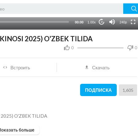
HD
auto
00:00
1.00x
240p
10
INOSI 2025) O'ZBEK TILIDA
0
0
Встроить
Скачать
ПОДПИСКА
1,605
 2025) O'ZBEK TILIDA
Показать больше