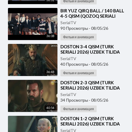
Фильм и анимация
⁣⁣BIR YUZ QIRQ BALL / 140 BALL
4-5 QISM (QOZOQ SERIALI
2026) UZBEK TILIDA
SerialTV
90 Просмотры
·
08/05/26
36:08
Фильм и анимация
⁣DOSTON 3-4 QISM (TURK
SERIALI 2026) UZBEK TILIDA
SerialTV
40 Просмотры
·
08/05/26
36:48
Фильм и анимация
⁣DOSTON 2-3 QISM (TURK
SERIALI 2026) UZBEK TILIDA
SerialTV
34 Просмотры
·
08/05/26
40:54
Фильм и анимация
⁣DOSTON 1-2 QISM (TURK
SERIALI 2026) UZBEK TILIDA
SerialTV