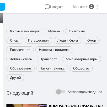
создать
Мой счет
Фильм и анимация
Музыка
Животные
Спорт
Путешествия
Люди и блоги
Юмор
Развлечения
Новости и политика
Хобби и стиль
Транспорт
Компьютерные игры
Образование
Наука и техника
Общество
Другой
Автовоспроизведение
Следующий
⁣KUMUSH 180-181 QISM (RETRO