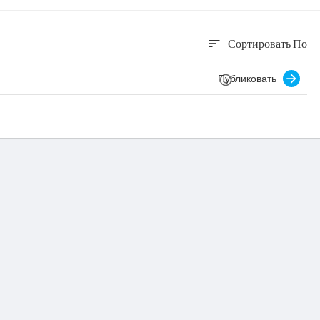
Сортировать По
sort
Публиковать