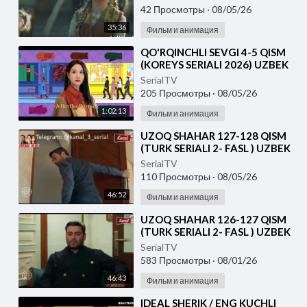
42 Просмотры
·
08/05/26
35:36
Фильм и анимация
⁣⁣QO'RQINCHLI SEVGI 4-5 QISM
(KOREYS SERIALI 2026) UZBEK
TILIDA
SerialTV
205 Просмотры
·
08/05/26
1:02:13
Фильм и анимация
⁣UZOQ SHAHAR 127-128 QISM
(TURK SERIALI 2- FASL ) UZBEK
TILIDA
SerialTV
110 Просмотры
·
08/05/26
46:52
Фильм и анимация
⁣UZOQ SHAHAR 126-127 QISM
(TURK SERIALI 2- FASL ) UZBEK
TILIDA
SerialTV
583 Просмотры
·
08/01/26
46:43
Фильм и анимация
⁣IDEAL SHERIK / ENG KUCHLI