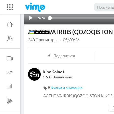
00:00
AGENT VA IRBIS (QOZOQISTON K
248
Просмотры
·
05/30/26
Поделиться
KinoKoinot
1,605 Подписчики
В
Фильм и анимация
⁣AGENT VA IRBIS (QOZOQISTON KINOSI