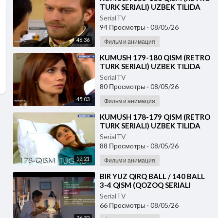
TURK SERIALI) UZBEK TILIDA
SerialTV
94 Просмотры
·
08/05/26
46:36
Фильм и анимация
⁣KUMUSH 179-180 QISM (RETRO
TURK SERIALI) UZBEK TILIDA
SerialTV
80 Просмотры
·
08/05/26
45:03
Фильм и анимация
⁣KUMUSH 178-179 QISM (RETRO
TURK SERIALI) UZBEK TILIDA
SerialTV
88 Просмотры
·
08/05/26
52:21
Фильм и анимация
⁣⁣BIR YUZ QIRQ BALL / 140 BALL
3-4 QISM (QOZOQ SERIALI
2026) UZBEK TILIDA
SerialTV
66 Просмотры
·
08/05/26
36:32