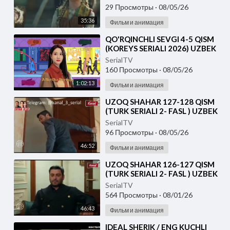
29 Просмотры
·
08/05/26
35:36
Фильм и анимация
⁣⁣QO'RQINCHLI SEVGI 4-5 QISM
(KOREYS SERIALI 2026) UZBEK
TILIDA
SerialTV
160 Просмотры
·
08/05/26
1:02:13
Фильм и анимация
⁣UZOQ SHAHAR 127-128 QISM
(TURK SERIALI 2- FASL ) UZBEK
TILIDA
SerialTV
96 Просмотры
·
08/05/26
46:52
Фильм и анимация
⁣UZOQ SHAHAR 126-127 QISM
(TURK SERIALI 2- FASL ) UZBEK
TILIDA
SerialTV
564 Просмотры
·
08/01/26
46:43
Фильм и анимация
⁣IDEAL SHERIK / ENG KUCHLI