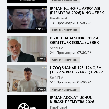
Фильм и анимация
⁣IP MAN: KUNG-FU AFSONASI
(PREMYERA 2026) KINO UZBEK
TILIDA - SKACHAT
KinoKoinot
133 Просмотры
·
07/30/26
1:36:26
Фильм и анимация
⁣BIR KECHA AFSONASI 13-14
QISM (TURK SERIALI) UZBEK
TILIDA
SerialTV
244 Просмотры
·
07/30/26
45:58
Фильм и анимация
⁣UZOQ SHAHAR 125-126 QISM
(TURK SERIALI 2- FASL ) UZBEK
TILIDA
SerialTV
519 Просмотры
·
07/30/26
52:20
Фильм и анимация
⁣IP MAN ADOLAT UCHUN
KURASH PREMYERA 2026
UZBEK TILIDA
KinoKoinot