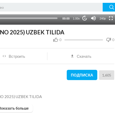
HD
auto
00:00
1.00x
240p
10
NO 2025) UZBEK TILIDA
0
0
Встроить
Скачать
ПОДПИСКА
1,605
INO 2025) UZBEK TILIDA
Показать больше