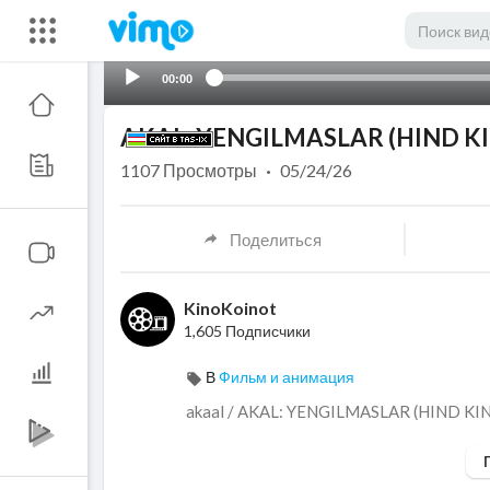
00:00
AKAL: YENGILMASLAR (HIND KI
1107
Просмотры
·
05/24/26
Поделиться
KinoKoinot
1,605 Подписчики
В
Фильм и анимация
akaal / ⁣AKAL: YENGILMASLAR (HIND K