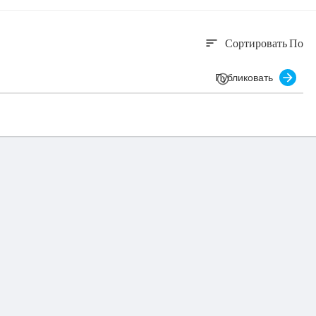
Сортировать По
sort
Публиковать