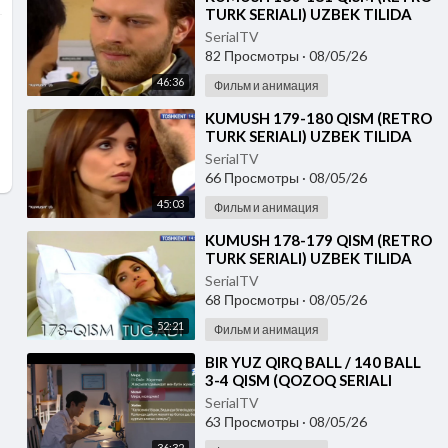
TURK SERIALI) UZBEK TILIDA
SerialTV
82 Просмотры
·
08/05/26
46:36
Фильм и анимация
⁣KUMUSH 179-180 QISM (RETRO
TURK SERIALI) UZBEK TILIDA
SerialTV
66 Просмотры
·
08/05/26
45:03
Фильм и анимация
⁣KUMUSH 178-179 QISM (RETRO
TURK SERIALI) UZBEK TILIDA
SerialTV
68 Просмотры
·
08/05/26
52:21
Фильм и анимация
⁣⁣BIR YUZ QIRQ BALL / 140 BALL
3-4 QISM (QOZOQ SERIALI
2026) UZBEK TILIDA
SerialTV
63 Просмотры
·
08/05/26
36:32