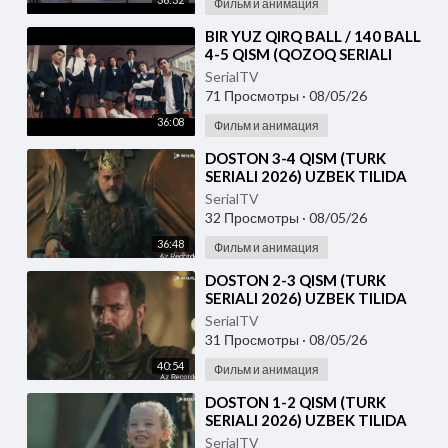
Фильм и анимация
⁣⁣BIR YUZ QIRQ BALL / 140 BALL
4-5 QISM (QOZOQ SERIALI
2026) UZBEK TILIDA
SerialTV
71 Просмотры
·
08/05/26
36:08
Фильм и анимация
⁣DOSTON 3-4 QISM (TURK
SERIALI 2026) UZBEK TILIDA
SerialTV
32 Просмотры
·
08/05/26
36:48
Фильм и анимация
⁣DOSTON 2-3 QISM (TURK
SERIALI 2026) UZBEK TILIDA
SerialTV
31 Просмотры
·
08/05/26
40:54
Фильм и анимация
⁣DOSTON 1-2 QISM (TURK
SERIALI 2026) UZBEK TILIDA
SerialTV