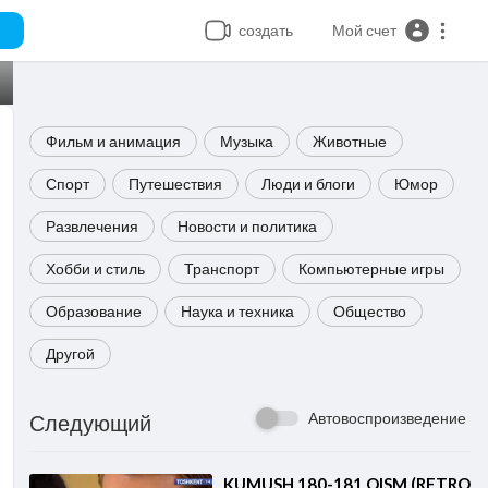
создать
Мой счет
Фильм и анимация
Музыка
Животные
Спорт
Путешествия
Люди и блоги
Юмор
Развлечения
Новости и политика
Хобби и стиль
Транспорт
Компьютерные игры
Образование
Наука и техника
Общество
Другой
Автовоспроизведение
Следующий
⁣KUMUSH 180-181 QISM (RETRO