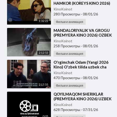
HAMKOR (KOREYS KINO 2026)
UZBEK TILIDA
KinoKoinot
280 Просмотры
·
08/01/26
1:32:22
Фильм и анимация
⁣MANDALORIYALIK VA GROGU
(PREMYERA KINO 2026) OZBEK
TILIDA
KinoKoinot
258 Просмотры
·
08/01/26
2:12:53
Фильм и анимация
⁣O'rgimchak Odam (Yangi 2026
Kino) O'zbek tilida uzbek cha
KinoKoinot
470 Просмотры
·
08/01/26
2:17:55
Фильм и анимация
⁣QOYILMAQOM SHERIKLAR
(PREMYERA KINO 2026) UZBEK
TILIDA
KinoKoinot
628 Просмотры
·
07/31/26
0:05